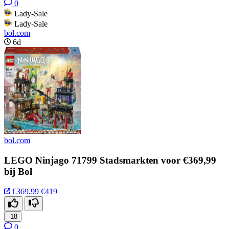
0
Lady-Sale
Lady-Sale
bol.com
6d
bol.com
LEGO Ninjago 71799 Stadsmarkten voor €369,99
bij Bol
€369,99
€419
-18
0