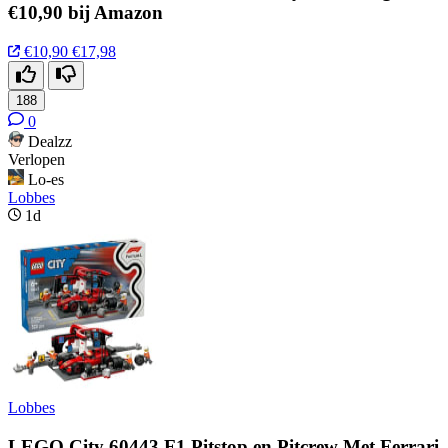
€10,90 bij Amazon
€10,90
€17,98
188
0
Dealzz
Verlopen
Lo-es
Lobbes
1d
Lobbes
LEGO City 60443 F1 Pitstop en Pitcrew Met Ferrari