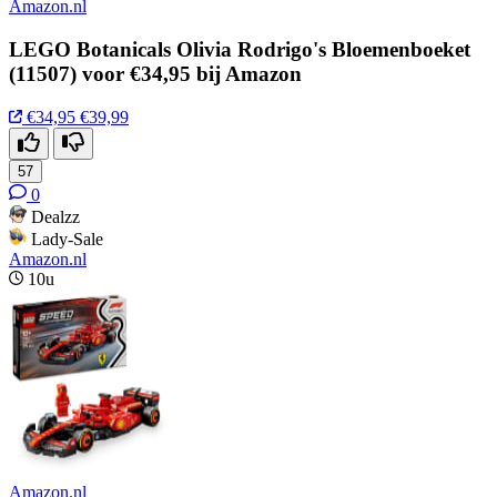
Amazon.nl
LEGO Botanicals Olivia Rodrigo's Bloemenboeket
(11507) voor €34,95 bij Amazon
€34,95
€39,99
57
0
Dealzz
Lady-Sale
Amazon.nl
10u
Amazon.nl