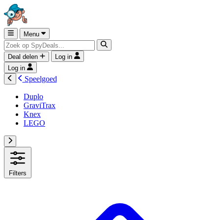
Menu
Deal delen
Log in
Log in
Speelgoed
Duplo
GraviTrax
Knex
LEGO
Filters