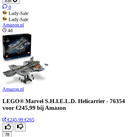
838
0
Lady-Sale
Lady-Sale
Amazon.nl
4d
Amazon.nl
LEGO® Marvel S.H.I.E.L.D. Helicarrier - 76354
voor €245,99 bij Amazon
€245,99
€265
78