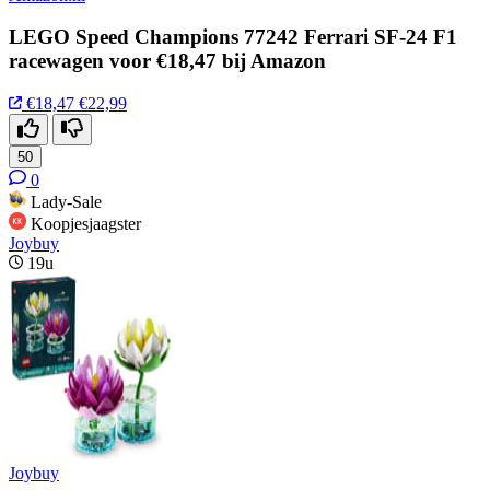
LEGO Speed Champions 77242 Ferrari SF-24 F1
racewagen voor €18,47 bij Amazon
€18,47
€22,99
50
0
Lady-Sale
Koopjesjaagster
Joybuy
19u
Joybuy