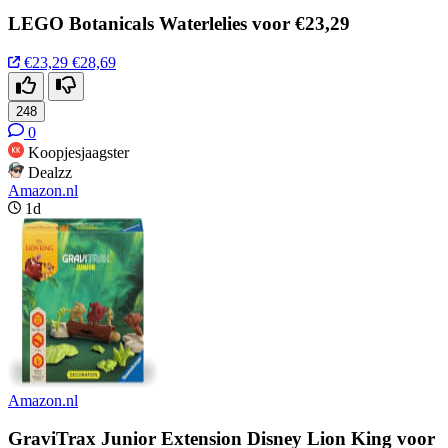
LEGO Botanicals Waterlelies voor €23,29
€23,29
€28,69
248
0
Koopjesjaagster
Dealzz
Amazon.nl
1d
Amazon.nl
GraviTrax Junior Extension Disney Lion King voor