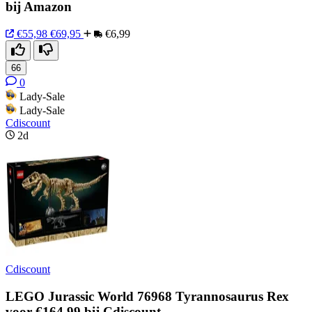
bij Amazon
€55,98
€69,95
€6,99
66
0
Lady-Sale
Lady-Sale
Cdiscount
2d
Cdiscount
LEGO Jurassic World 76968 Tyrannosaurus Rex
voor €164,99 bij Cdiscount