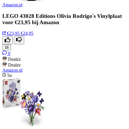
Amazon.nl
LEGO 43028 Editions Olivia Rodrigo's Vinylplaat
voor €23,95 bij Amazon
€23,95
€24,95
16
0
Dealzz
Dealzz
Amazon.nl
5u