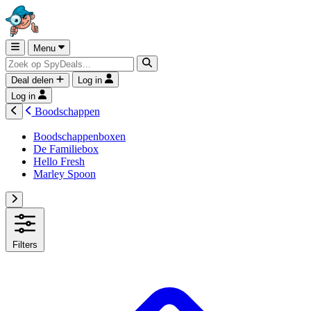
Menu
Deal delen
Log in
Log in
Boodschappen
Boodschappenboxen
De Familiebox
Hello Fresh
Marley Spoon
Filters