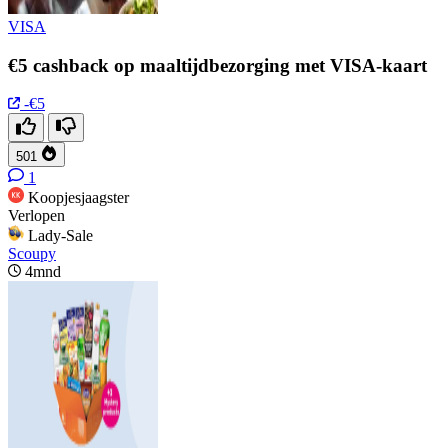
VISA
€5 cashback op maaltijdbezorging met VISA-kaart
-€5
501
1
Koopjesjaagster
Verlopen
Lady-Sale
Scoupy
4mnd