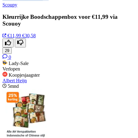
Scoupy
Kleurrijke Boodschappenbox voor €11,99 via
Scouoy
€11,99
€30,58
29
0
Lady-Sale
Verlopen
Koopjesjaagster
Albert Heijn
5mnd