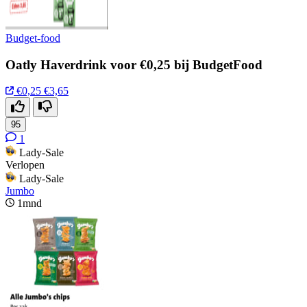
Budget-food
Oatly Haverdrink voor €0,25 bij BudgetFood
€0,25
€3,65
95
1
Lady-Sale
Verlopen
Lady-Sale
Jumbo
1mnd