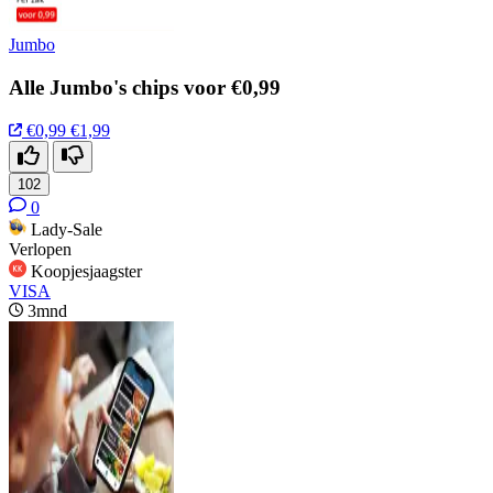
Jumbo
Alle Jumbo's chips voor €0,99
€0,99
€1,99
102
0
Lady-Sale
Verlopen
Koopjesjaagster
VISA
3mnd