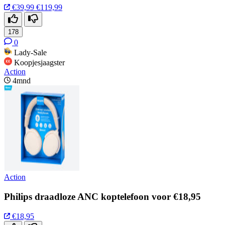
€39,99
€119,99
178
0
Lady-Sale
Koopjesjaagster
Action
4mnd
Action
Philips draadloze ANC koptelefoon voor €18,95
€18,95