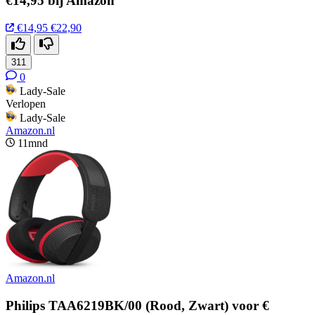
€14,95 bij Amazon
€14,95
€22,90
311
0
Lady-Sale
Verlopen
Lady-Sale
Amazon.nl
11mnd
Amazon.nl
Philips TAA6219BK/00 (Rood, Zwart) voor €