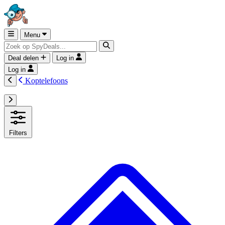
Menu
Deal delen
Log in
Log in
Koptelefoons
Filters