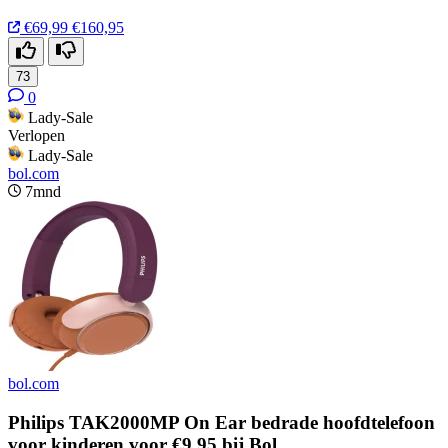
€69,99
€160,95
73
0
Lady-Sale
Verlopen
Lady-Sale
bol.com
7mnd
bol.com
Philips TAK2000MP On Ear bedrade hoofdtelefoon
voor kinderen voor €9,95 bij Bol