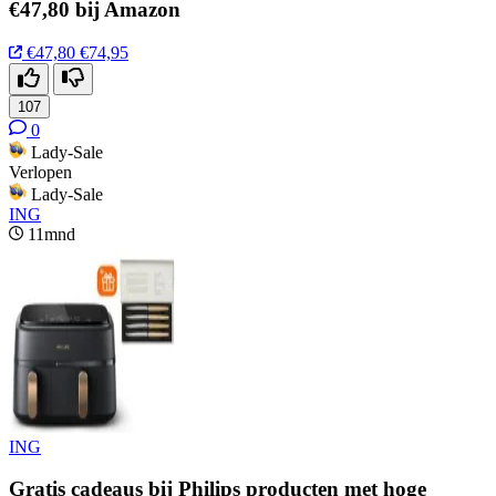
€47,80 bij Amazon
€47,80
€74,95
107
0
Lady-Sale
Verlopen
Lady-Sale
ING
11mnd
ING
Gratis cadeaus bij Philips producten met hoge