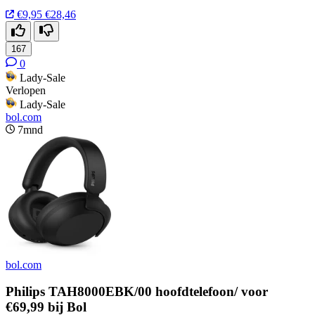
€9,95
€28,46
167
0
Lady-Sale
Verlopen
Lady-Sale
bol.com
7mnd
bol.com
Philips TAH8000EBK/00 hoofdtelefoon/ voor
€69,99 bij Bol