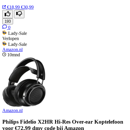
€18,99
€30,99
193
0
Lady-Sale
Verlopen
Lady-Sale
Amazon.nl
10mnd
Amazon.nl
Philips Fidelio X2HR Hi-Res Over-ear Koptelefoon
voor €72,99 dmv code bij Amazon