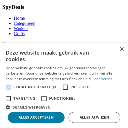
SpyDeals
Home
Categorieën
Winkels
Gratis
Over ons
×
Deze website maakt gebruik van
Over ons
cookies.
Contact
Publicatieregels
Deze website gebruikt cookies om uw gebruikerservaring te
verbeteren. Door onze website te gebruiken, stemt u in met alle
Legal
cookies in overeenstemming met ons Cookiebeleid.
Lees verder
STRIKT NOODZAKELIJK
PRESTATIE
Privacy
Cookieverklaring
Algemene Voorwaarden
TARGETING
FUNCTIONEEL
Disclaimer
DETAILS WEERGEVEN
Notice and Takedown
ALLES ACCEPTEREN
ALLES AFWIJZEN
Copyright ©
SpyDeals
2026. Alle rechten voorbehouden.