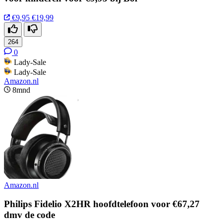
€9,95
€19,99
264
0
Lady-Sale
Lady-Sale
Amazon.nl
8mnd
Amazon.nl
Philips Fidelio X2HR hoofdtelefoon voor €67,27
dmv de code