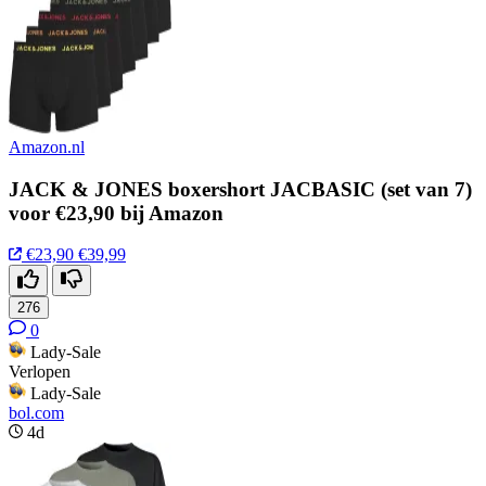
Amazon.nl
JACK & JONES boxershort JACBASIC (set van 7)
voor €23,90 bij Amazon
€23,90
€39,99
276
0
Lady-Sale
Verlopen
Lady-Sale
bol.com
4d