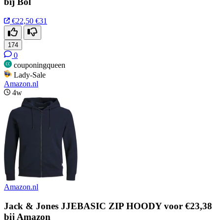
bij Bol
€22,50
€31
174
0
couponingqueen
Lady-Sale
Amazon.nl
4w
Amazon.nl
Jack & Jones JJEBASIC ZIP HOODY voor €23,38
bij Amazon