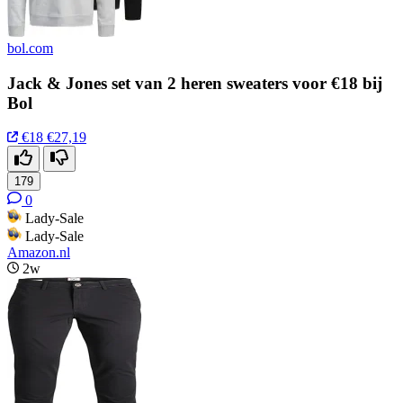
bol.com
Jack & Jones set van 2 heren sweaters voor €18 bij
Bol
€18
€27,19
179
0
Lady-Sale
Lady-Sale
Amazon.nl
2w