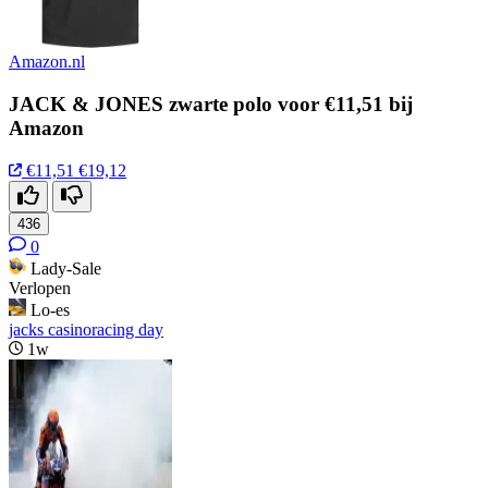
Amazon.nl
JACK & JONES zwarte polo voor €11,51 bij
Amazon
€11,51
€19,12
436
0
Lady-Sale
Verlopen
Lo-es
jacks casinoracing day
1w