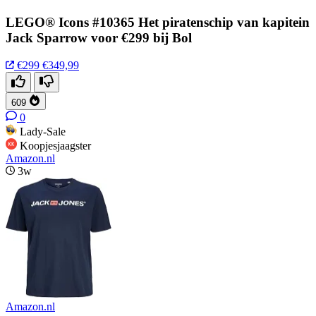
LEGO® Icons #10365 Het piratenschip van kapitein
Jack Sparrow voor €299 bij Bol
€299
€349,99
609
0
Lady-Sale
Koopjesjaagster
Amazon.nl
3w
Amazon.nl