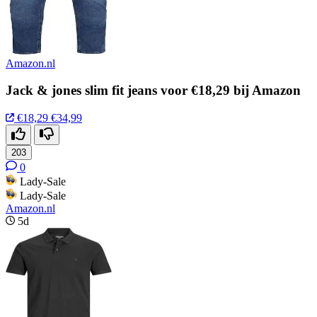
Amazon.nl
Jack & jones slim fit jeans voor €18,29 bij Amazon
€18,29
€34,99
203
0
Lady-Sale
Lady-Sale
Amazon.nl
5d