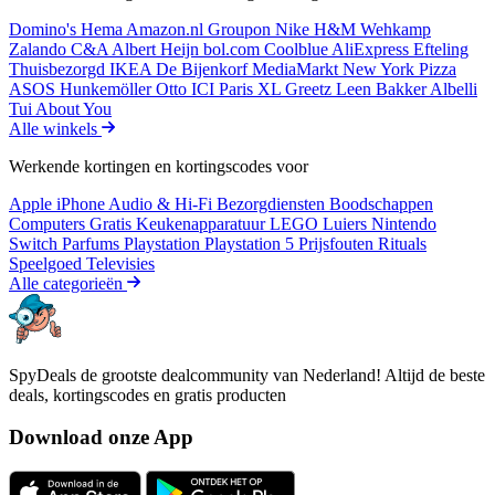
Domino's
Hema
Amazon.nl
Groupon
Nike
H&M
Wehkamp
Zalando
C&A
Albert Heijn
bol.com
Coolblue
AliExpress
Efteling
Thuisbezorgd
IKEA
De Bijenkorf
MediaMarkt
New York Pizza
ASOS
Hunkemöller
Otto
ICI Paris XL
Greetz
Leen Bakker
Albelli
Tui
About You
Alle winkels
Werkende kortingen en kortingscodes voor
Apple iPhone
Audio & Hi-Fi
Bezorgdiensten
Boodschappen
Computers
Gratis
Keukenapparatuur
LEGO
Luiers
Nintendo
Switch
Parfums
Playstation
Playstation 5
Prijsfouten
Rituals
Speelgoed
Televisies
Alle categorieën
SpyDeals de grootste dealcommunity van Nederland! Altijd de beste
deals, kortingscodes en gratis producten
Download onze App