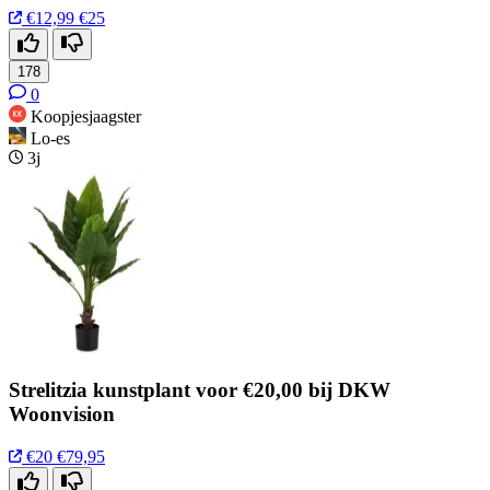
€12,99
€25
178
0
Koopjesjaagster
Lo-es
3j
Strelitzia kunstplant voor €20,00 bij DKW
Woonvision
€20
€79,95