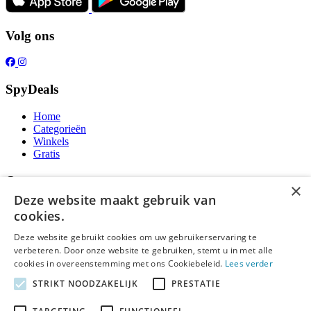
Volg ons
SpyDeals
Home
Categorieën
Winkels
Gratis
Over ons
×
Deze website maakt gebruik van
Over ons
cookies.
Contact
Publicatieregels
Deze website gebruikt cookies om uw gebruikerservaring te
verbeteren. Door onze website te gebruiken, stemt u in met alle
Legal
cookies in overeenstemming met ons Cookiebeleid.
Lees verder
STRIKT NOODZAKELIJK
PRESTATIE
Privacy
Cookieverklaring