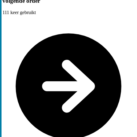
volgende order
111
keer gebruikt