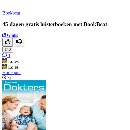
Bookbeat
45 dagen gratis luisterboeken met BookBeat
Gratis
140
1
Lo-es
Lo-es
Harlequin
3j