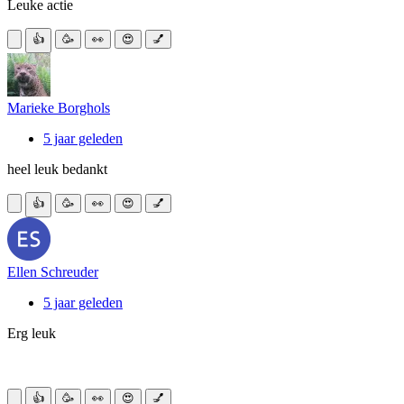
Leuke actie
👍
🥳
👀
😍
💅
Marieke Borghols
5 jaar geleden
heel leuk bedankt
👍
🥳
👀
😍
💅
Ellen Schreuder
5 jaar geleden
Erg leuk
👍
🥳
👀
😍
💅