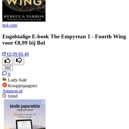
bol.com
Engelstalige E-boek The Empyrean 1 - Fourth Wing
voor €0,99 bij Bol
€0,99
€6,49
202
0
Lady-Sale
Koopjesjaagster
Amazon.nl
1mnd