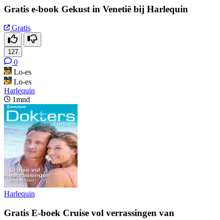
Gratis e-book Gekust in Venetië bij Harlequin
Gratis
127
0
Lo-es
Lo-es
Harlequin
1mnd
Harlequin
Gratis E-boek Cruise vol verrassingen van