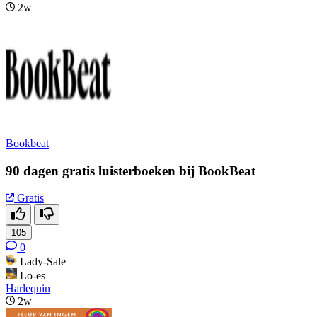
2w
Bookbeat
90 dagen gratis luisterboeken bij BookBeat
Gratis
105
0
Lady-Sale
Lo-es
Harlequin
2w