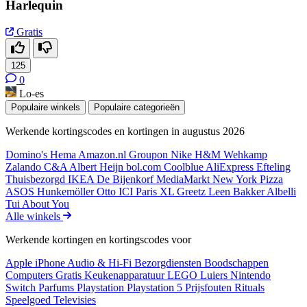
Harlequin
Gratis
125
0
Lo-es
Populaire winkels
Populaire categorieën
Werkende kortingscodes en kortingen in augustus 2026
Domino's
Hema
Amazon.nl
Groupon
Nike
H&M
Wehkamp
Zalando
C&A
Albert Heijn
bol.com
Coolblue
AliExpress
Efteling
Thuisbezorgd
IKEA
De Bijenkorf
MediaMarkt
New York Pizza
ASOS
Hunkemöller
Otto
ICI Paris XL
Greetz
Leen Bakker
Albelli
Tui
About You
Alle winkels
Werkende kortingen en kortingscodes voor
Apple iPhone
Audio & Hi-Fi
Bezorgdiensten
Boodschappen
Computers
Gratis
Keukenapparatuur
LEGO
Luiers
Nintendo
Switch
Parfums
Playstation
Playstation 5
Prijsfouten
Rituals
Speelgoed
Televisies