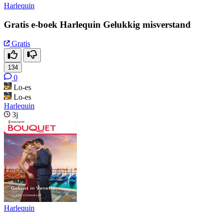
Harlequin
Gratis e-boek Harlequin Gelukkig misverstand
Gratis
134
0
Lo-es
Lo-es
Harlequin
3j
Harlequin