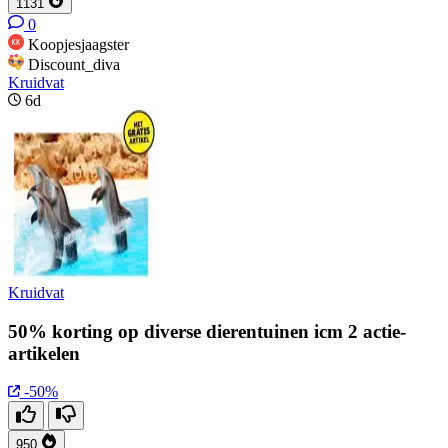
1131
0
Koopjesjaagster
Discount_diva
Kruidvat
6d
Kruidvat
50% korting op diverse dierentuinen icm 2 actie-
artikelen
-50%
950