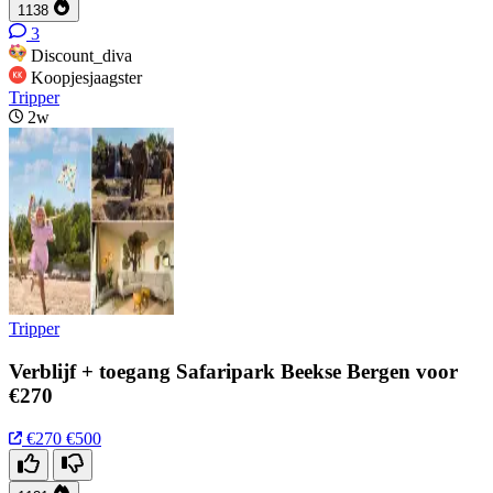
1138
3
Discount_diva
Koopjesjaagster
Tripper
2w
Tripper
Verblijf + toegang Safaripark Beekse Bergen voor
€270
€270
€500