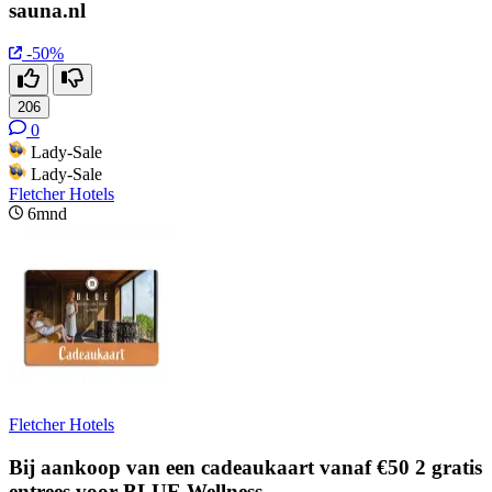
sauna.nl
-50%
206
0
Lady-Sale
Lady-Sale
Fletcher Hotels
6mnd
Fletcher Hotels
Bij aankoop van een cadeaukaart vanaf €50 2 gratis
entrees voor BLUE Wellness