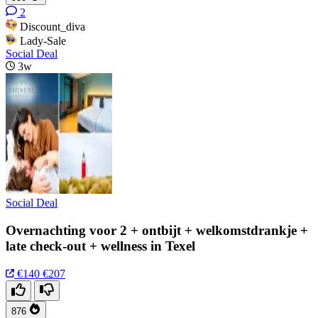
2
Discount_diva
Lady-Sale
Social Deal
3w
Social Deal
Overnachting voor 2 + ontbijt + welkomstdrankje +
late check-out + wellness in Texel
€140
€207
876