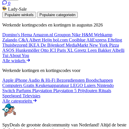
0
Lady-Sale
Populaire winkels
Populaire categorieën
Werkende kortingscodes en kortingen in augustus 2026
Domino's
Hema
Amazon.nl
Groupon
Nike
H&M
Wehkamp
Zalando
C&A
Albert Heijn
bol.com
Coolblue
AliExpress
Efteling
Thuisbezorgd
IKEA
De Bijenkorf
MediaMarkt
New York Pizza
ASOS
Hunkemöller
Otto
ICI Paris XL
Greetz
Leen Bakker
Albelli
Tui
About You
Alle winkels
Werkende kortingen en kortingscodes voor
Apple iPhone
Audio & Hi-Fi
Bezorgdiensten
Boodschappen
Computers
Gratis
Keukenapparatuur
LEGO
Luiers
Nintendo
Switch
Parfums
Playstation
Playstation 5
Prijsfouten
Rituals
Speelgoed
Televisies
Alle categorieën
SpyDeals de grootste dealcommunity van Nederland! Altijd de beste