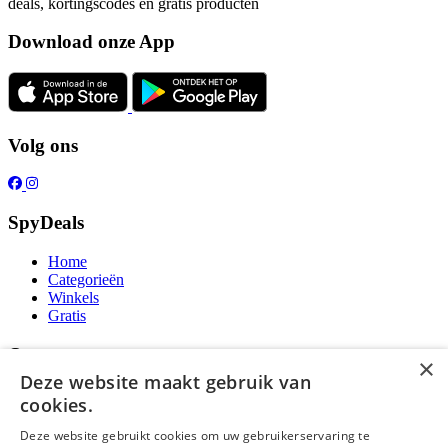
deals, kortingscodes en gratis producten
Download onze App
Volg ons
SpyDeals
Home
Categorieën
Winkels
Gratis
Over ons
×
Deze website maakt gebruik van
Over ons
cookies.
Contact
Publicatieregels
Deze website gebruikt cookies om uw gebruikerservaring te