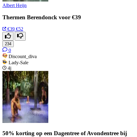
Albert Heijn
Thermen Berendonck voor €39
€39
€52
234
0
Discount_diva
Lady-Sale
4j
50% korting op een Dagentree of Avondentree bij