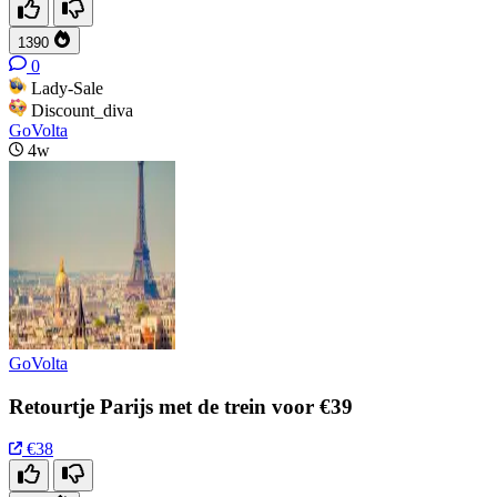
1390
0
Lady-Sale
Discount_diva
GoVolta
4w
GoVolta
Retourtje Parijs met de trein voor €39
€38