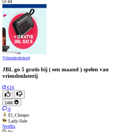
4d
Vriendenloterij
JBL go 5 gratis bij ( een maand ) spelen van
vriendenloterij
€16
1486
0
El_Cheapo
Lady-Sale
Netflix
4w