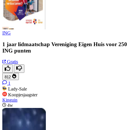
ING
1 jaar lidmaatschap Vereniging Eigen Huis voor 250
ING punten
Gratis
812
1
Lady-Sale
Koopjesjaagster
Kinguin
4w