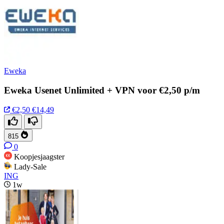
Eweka
Eweka Usenet Unlimited + VPN voor €2,50 p/m
€2,50
€14,49
815
0
Koopjesjaagster
Lady-Sale
ING
1w