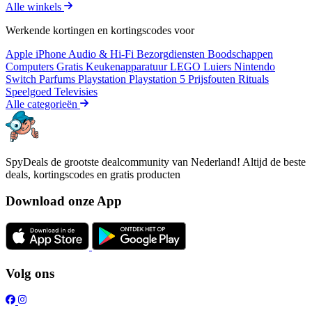
Alle winkels
Werkende kortingen en kortingscodes voor
Apple iPhone
Audio & Hi-Fi
Bezorgdiensten
Boodschappen
Computers
Gratis
Keukenapparatuur
LEGO
Luiers
Nintendo
Switch
Parfums
Playstation
Playstation 5
Prijsfouten
Rituals
Speelgoed
Televisies
Alle categorieën
SpyDeals de grootste dealcommunity van Nederland! Altijd de beste
deals, kortingscodes en gratis producten
Download onze App
Volg ons