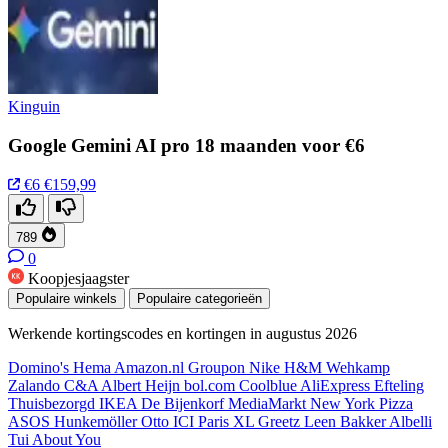
Kinguin
Google Gemini AI pro 18 maanden voor €6
€6
€159,99
789
0
Koopjesjaagster
Populaire winkels
Populaire categorieën
Werkende kortingscodes en kortingen in augustus 2026
Domino's
Hema
Amazon.nl
Groupon
Nike
H&M
Wehkamp
Zalando
C&A
Albert Heijn
bol.com
Coolblue
AliExpress
Efteling
Thuisbezorgd
IKEA
De Bijenkorf
MediaMarkt
New York Pizza
ASOS
Hunkemöller
Otto
ICI Paris XL
Greetz
Leen Bakker
Albelli
Tui
About You