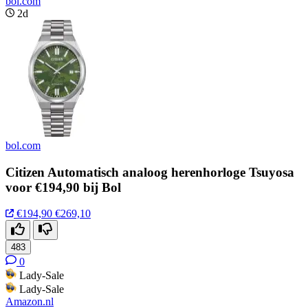
bol.com
2d
bol.com
Citizen Automatisch analoog herenhorloge Tsuyosa
voor €194,90 bij Bol
€194,90
€269,10
483
0
Lady-Sale
Lady-Sale
Amazon.nl