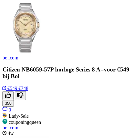
bol.com
Citizen NB6059-57P horloge Series 8 A=voor €549
bij Bol
€549
€748
350
0
Lady-Sale
couponingqueen
bol.com
4w