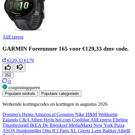
AliExpress
GARMIN Forerunner 165 voor €129,33 dmv code.
€129,33
€179
252
0
couponingqueen
Populaire winkels
Populaire categorieën
Werkende kortingscodes en kortingen in augustus 2026
Domino's
Hema
Amazon.nl
Groupon
Nike
H&M
Wehkamp
Zalando
C&A
Albert Heijn
bol.com
Coolblue
AliExpress
Efteling
Thuisbezorgd
IKEA
De Bijenkorf
MediaMarkt
New York Pizza
ASOS
Hunkemöller
Otto
ICI Paris XL
Greetz
Leen Bakker
Albelli