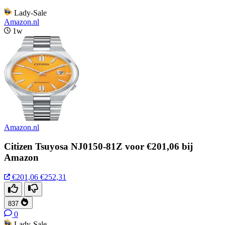
Lady-Sale
Amazon.nl
1w
Amazon.nl
Citizen Tsuyosa NJ0150-81Z voor €201,06 bij
Amazon
€201,06
€252,31
837
0
Lady-Sale