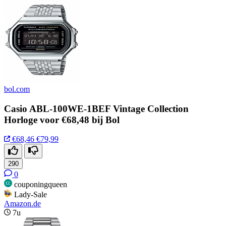
bol.com
Casio ABL-100WE-1BEF Vintage Collection
Horloge voor €68,48 bij Bol
€68,46
€79,99
290
0
couponingqueen
Lady-Sale
Amazon.de
7u