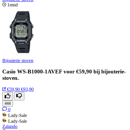
1mnd
Bijouterie stoven
Casio WS-B1000-1AVEF voor €59,90 bij bijouterie-
stoven.
€59,90
€93,90
444
0
Lady-Sale
Lady-Sale
Zalando