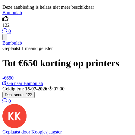
Deze aanbieding is helaas niet meer beschikbaar
Bambulab
122
0
Bambulab
Geplaatst 1 maand geleden
Tot €650 korting op printers
-€650
Ga naar Bambulab
Geldig t/m:
15-07-2026
07:00
Deal score:
122
0
Geplaatst door
Koopjesjaagster