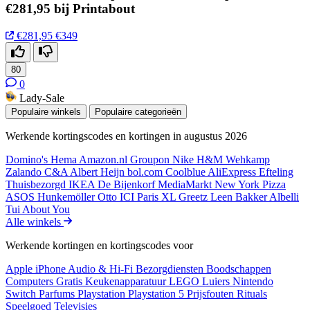
€281,95 bij Printabout
€281,95
€349
80
0
Lady-Sale
Populaire winkels
Populaire categorieën
Werkende kortingscodes en kortingen in augustus 2026
Domino's
Hema
Amazon.nl
Groupon
Nike
H&M
Wehkamp
Zalando
C&A
Albert Heijn
bol.com
Coolblue
AliExpress
Efteling
Thuisbezorgd
IKEA
De Bijenkorf
MediaMarkt
New York Pizza
ASOS
Hunkemöller
Otto
ICI Paris XL
Greetz
Leen Bakker
Albelli
Tui
About You
Alle winkels
Werkende kortingen en kortingscodes voor
Apple iPhone
Audio & Hi-Fi
Bezorgdiensten
Boodschappen
Computers
Gratis
Keukenapparatuur
LEGO
Luiers
Nintendo
Switch
Parfums
Playstation
Playstation 5
Prijsfouten
Rituals
Speelgoed
Televisies