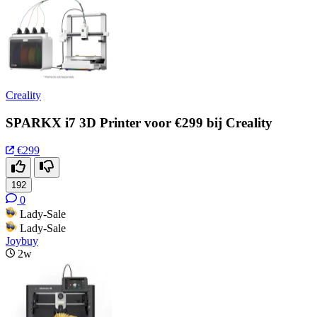
Creality
SPARKX i7 3D Printer voor €299 bij Creality
€299
192
0
Lady-Sale
Lady-Sale
Joybuy
2w