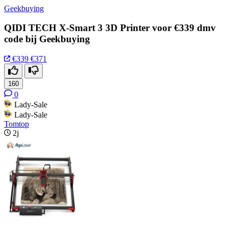
Geekbuying
QIDI TECH X-Smart 3 3D Printer voor €339 dmv
code bij Geekbuying
€339
€371
160
0
Lady-Sale
Lady-Sale
Tomtop
2j