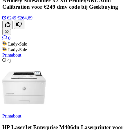
Artillery Sidewinder X2 3D Printer,ABL Auto
Calibration voor €249 dmv code bij Geekbuying
€249
€264,69
92
0
Lady-Sale
Lady-Sale
Printabout
4j
Printabout
HP LaserJet Enterprise M406dn Laserprinter voor