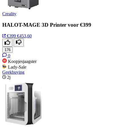
Creality
HALOT-MAGE 3D Printer voor €399
€399
€453,60
176
0
Koopjesjaagster
Lady-Sale
Geekbuying
2j