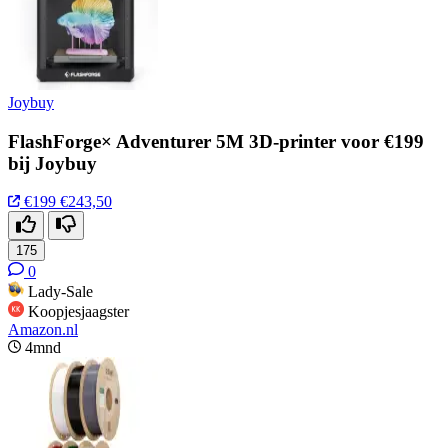
Joybuy
FlashForge× Adventurer 5M 3D-printer voor €199
bij Joybuy
€199
€243,50
175
0
Lady-Sale
Koopjesjaagster
Amazon.nl
4mnd