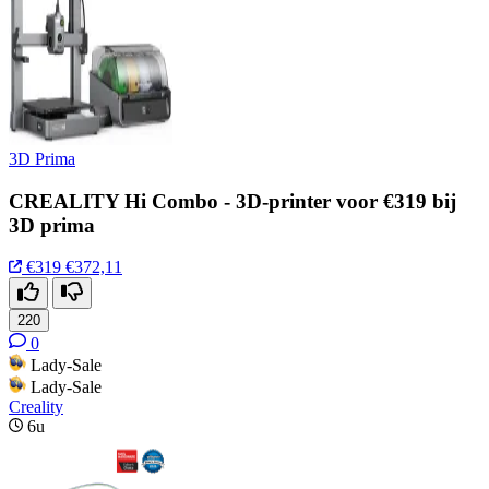
3D Prima
CREALITY Hi Combo - 3D-printer voor €319 bij
3D prima
€319
€372,11
220
0
Lady-Sale
Lady-Sale
Creality
6u