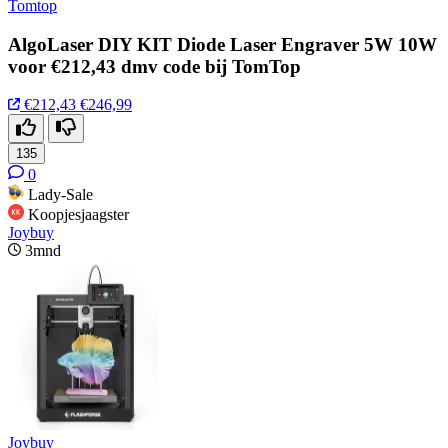
Tomtop
AlgoLaser DIY KIT Diode Laser Engraver 5W 10W
voor €212,43 dmv code bij TomTop
€212,43
€246,99
135
0
Lady-Sale
Koopjesjaagster
Joybuy
3mnd
Joybuy