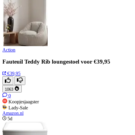
Action
Fauteuil Teddy Rib loungestoel voor €39,95
€39,95
1063
0
Koopjesjaagster
Lady-Sale
Amazon.nl
5d