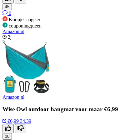
45
0
Koopjesjaagster
couponingqueen
Amazon.nl
2j
Amazon.nl
Wise Owl outdoor hangmat voor maar €6,99
€6,99
34,39
10