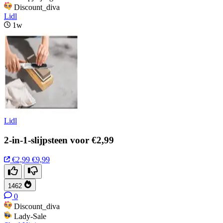
Discount_diva
Lidl
1w
Lidl
2-in-1-slijpsteen voor €2,99
€2,99
€9,99
1462
0
Discount_diva
Lady-Sale