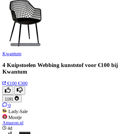
Kwantum
4 Kuipstoelen Webbing kunststof voor €100 bij
Kwantum
€100
€300
1191
0
Lady-Sale
Mootje
Amazon.nl
4d