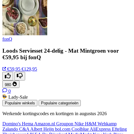
fonQ
Loods Serviesset 24-delig - Mat Mintgroen voor
€59,95 bij fonQ
€59,95
€129,95
980
0
Lady-Sale
Populaire winkels
Populaire categorieën
Werkende kortingscodes en kortingen in augustus 2026
Domino's
Hema
Amazon.nl
Groupon
Nike
H&M
Wehkamp
Zalando
C&A
Albert Heijn
bol.com
Coolblue
AliExpress
Efteling