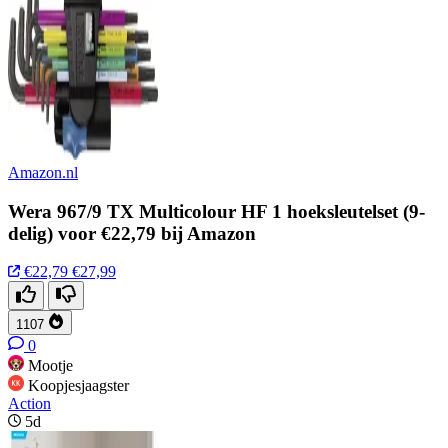
Amazon.nl
Wera 967/9 TX Multicolour HF 1 hoeksleutelset (9-
delig) voor €22,79 bij Amazon
€22,79
€27,99
1107
0
Mootje
Koopjesjaagster
Action
5d