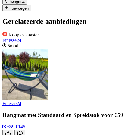
hangmat
Toevoegen
Gerelateerde aanbiedingen
Koopjesjaagster
Finesse24
5mnd
Finesse24
Hangmat met Standaard en Spreidstok voor €59
€59
€145