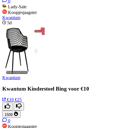
0
Lady-Sale
Koopjesjaagster
Kwantum
5d
Kwantum
Kwantum Kinderstoel Bing voor €10
€10
€25
1509
0
Koopjesjaagster