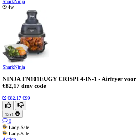
SharkNinja
4w
SharkNinja
NINJA FN101EUGY CRISPI 4-IN-1 - Airfryer voor
€82,17 dmv code
€82,17
€99
1371
0
Lady-Sale
Lady-Sale
Action