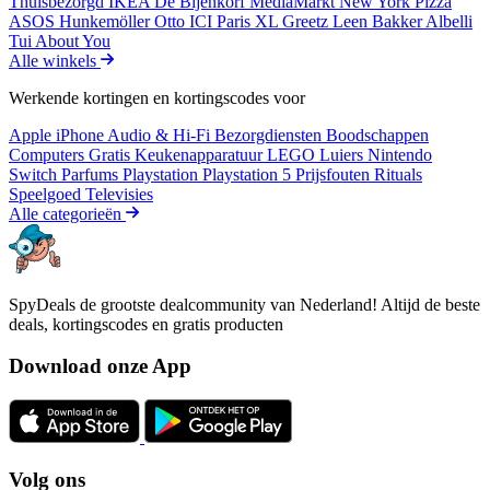
Thuisbezorgd
IKEA
De Bijenkorf
MediaMarkt
New York Pizza
ASOS
Hunkemöller
Otto
ICI Paris XL
Greetz
Leen Bakker
Albelli
Tui
About You
Alle winkels
Werkende kortingen en kortingscodes voor
Apple iPhone
Audio & Hi-Fi
Bezorgdiensten
Boodschappen
Computers
Gratis
Keukenapparatuur
LEGO
Luiers
Nintendo
Switch
Parfums
Playstation
Playstation 5
Prijsfouten
Rituals
Speelgoed
Televisies
Alle categorieën
SpyDeals de grootste dealcommunity van Nederland! Altijd de beste
deals, kortingscodes en gratis producten
Download onze App
Volg ons