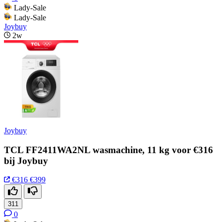
Lady-Sale
Lady-Sale
Joybuy
2w
Joybuy
TCL FF2411WA2NL wasmachine, 11 kg voor €316
bij Joybuy
€316
€399
311
0