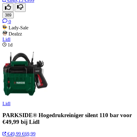
€849,15
€999
389
0
Lady-Sale
Dealzz
Lidl
1d
Lidl
PARKSIDE® Hogedrukreiniger silent 110 bar voor
€49,99 bij Lidl
€49,99
€69,99