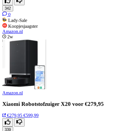
342
0
Lady-Sale
Koopjesjaagster
Amazon.nl
2w
Amazon.nl
Xiaomi Robotstofzuiger X20 voor €279,95
€279,95
€599,99
339