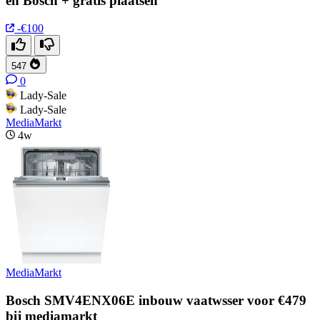
en Bosch + gratis plaatsen
-€100
547
0
Lady-Sale
Lady-Sale
MediaMarkt
4w
MediaMarkt
Bosch SMV4ENX06E inbouw vaatwsser voor €479
bij mediamarkt