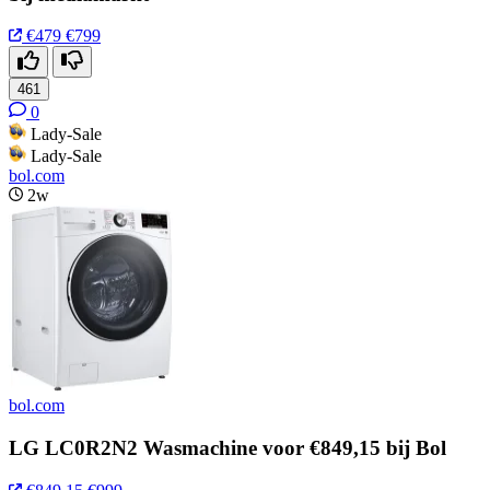
€479
€799
461
0
Lady-Sale
Lady-Sale
bol.com
2w
bol.com
LG LC0R2N2 Wasmachine voor €849,15 bij Bol