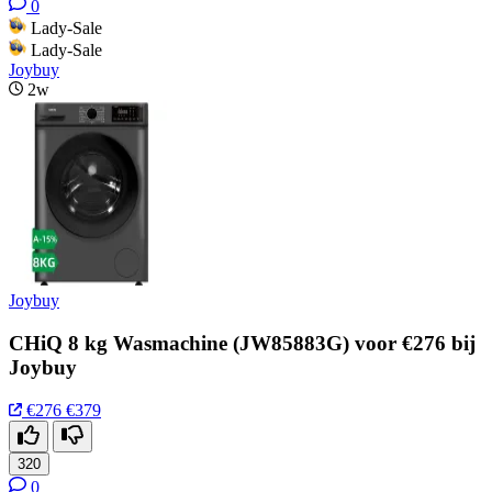
0
Lady-Sale
Lady-Sale
Joybuy
2w
Joybuy
CHiQ 8 kg Wasmachine (JW85883G) voor €276 bij
Joybuy
€276
€379
320
0