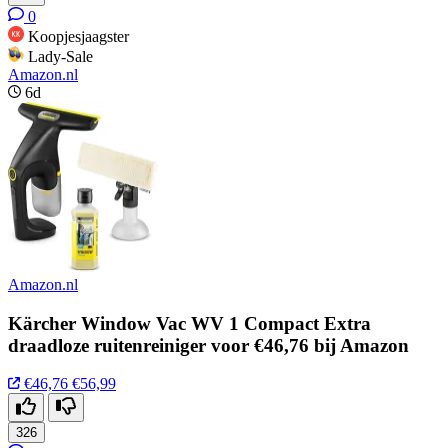
0
Koopjesjaagster
Lady-Sale
Amazon.nl
6d
Amazon.nl
Kärcher Window Vac WV 1 Compact Extra
draadloze ruitenreiniger voor €46,76 bij Amazon
€46,76
€56,99
326