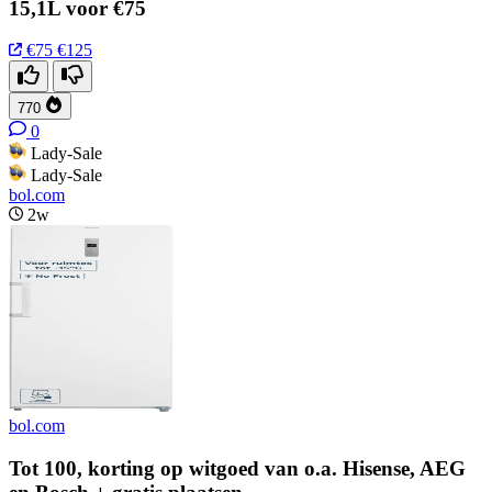
15,1L voor €75
€75
€125
770
0
Lady-Sale
Lady-Sale
bol.com
2w
bol.com
Tot 100, korting op witgoed van o.a. Hisense, AEG