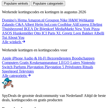
Populaire winkels
Populaire categorieën
Werkende kortingscodes en kortingen in augustus 2026
Domino's
Hema
Amazon.nl
Groupon
Nike
H&M
Wehkamp
Zalando
C&A
Albert Heijn
bol.com
Coolblue
AliExpress
Efteling
Thuisbezorgd
IKEA
De Bijenkorf
MediaMarkt
New York Pizza
ASOS
Hunkemöller
Otto
ICI Paris XL
Greetz
Leen Bakker
Albelli
Tui
About You
Alle winkels
Werkende kortingen en kortingscodes voor
Apple iPhone
Audio & Hi-Fi
Bezorgdiensten
Boodschappen
Computers
Gratis
Keukenapparatuur
LEGO
Luiers
Nintendo
Switch
Parfums
Playstation
Playstation 5
Prijsfouten
Rituals
Speelgoed
Televisies
Alle categorieën
SpyDeals de grootste dealcommunity van Nederland! Altijd de beste
deals, kortingscodes en gratis producten