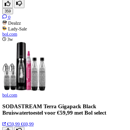
359
0
Dealzz
Lady-Sale
bol.com
3w
bol.com
SODASTREAM Terra Gigapack Black
Bruiswatertoestel voor €59,99 met Bol select
€59,99
€69,99