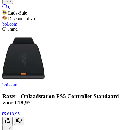
173
0
Lady-Sale
Discount_diva
bol.com
8mnd
bol.com
Razer - Oplaadstation PS5 Controller Standaard
voor €18,95
€18,95
112