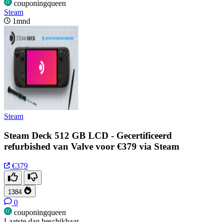
couponingqueen
Steam
1mnd
Steam
Steam Deck 512 GB LCD - Gecertificeerd
refurbished van Valve voor €379 via Steam
€379
1384
0
couponingqueen
Laatste dag beschikbaar