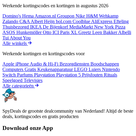
Werkende kortingscodes en kortingen in augustus 2026
Domino's
Hema
Amazon.nl
Groupon
Nike
H&M
Wehkamp
Zalando
C&A
Albert Heijn
bol.com
Coolblue
AliExpress
Efteling
Thuisbezorgd
IKEA
De Bijenkorf
MediaMarkt
New York Pizza
ASOS
Hunkemöller
Otto
ICI Paris XL
Greetz
Leen Bakker
Albelli
Tui
About You
Alle winkels
Werkende kortingen en kortingscodes voor
Apple iPhone
Audio & Hi-Fi
Bezorgdiensten
Boodschappen
Computers
Gratis
Keukenapparatuur
LEGO
Luiers
Nintendo
Switch
Parfums
Playstation
Playstation 5
Prijsfouten
Rituals
Speelgoed
Televisies
Alle categorieën
SpyDeals de grootste dealcommunity van Nederland! Altijd de beste
deals, kortingscodes en gratis producten
Download onze App