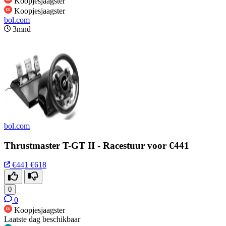
Koopjesjaagster
Koopjesjaagster
bol.com
3mnd
bol.com
Thrustmaster T-GT II - Racestuur voor €441
€441
€618
0
0
Koopjesjaagster
Laatste dag beschikbaar