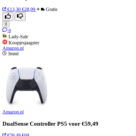
€13,30
€28,99
Gratis
0
0
Lady-Sale
Koopjesjaagster
Amazon.nl
3mnd
Amazon.nl
DualSense Controller PS5 voor €59,49
€59,49
€69