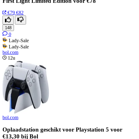
First Light Limited Edition voor €78
€79
€82
148
0
Lady-Sale
Lady-Sale
bol.com
12u
bol.com
Oplaadstation geschikt voor Playstation 5 voor
€13,30 bij Bol