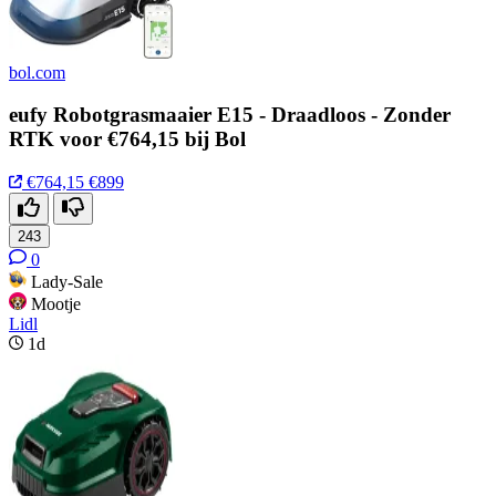
bol.com
eufy Robotgrasmaaier E15 - Draadloos - Zonder
RTK voor €764,15 bij Bol
€764,15
€899
243
0
Lady-Sale
Mootje
Lidl
1d