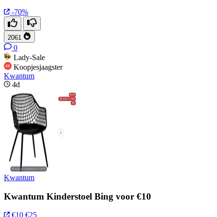
-70%
2061
0
Lady-Sale
Koopjesjaagster
Kwantum
4d
Kwantum
Kwantum Kinderstoel Bing voor €10
€10
€25