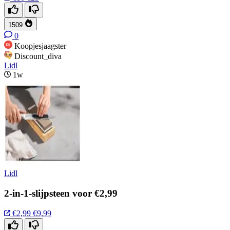
1509
0
Koopjesjaagster
Discount_diva
Lidl
1w
Lidl
2-in-1-slijpsteen voor €2,99
€2,99
€9,99