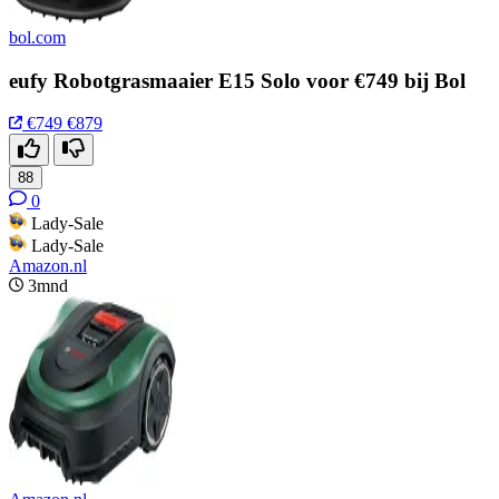
bol.com
eufy Robotgrasmaaier E15 Solo voor €749 bij Bol
€749
€879
88
0
Lady-Sale
Lady-Sale
Amazon.nl
3mnd