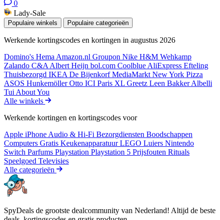
0
Lady-Sale
Populaire winkels
Populaire categorieën
Werkende kortingscodes en kortingen in augustus 2026
Domino's
Hema
Amazon.nl
Groupon
Nike
H&M
Wehkamp
Zalando
C&A
Albert Heijn
bol.com
Coolblue
AliExpress
Efteling
Thuisbezorgd
IKEA
De Bijenkorf
MediaMarkt
New York Pizza
ASOS
Hunkemöller
Otto
ICI Paris XL
Greetz
Leen Bakker
Albelli
Tui
About You
Alle winkels
Werkende kortingen en kortingscodes voor
Apple iPhone
Audio & Hi-Fi
Bezorgdiensten
Boodschappen
Computers
Gratis
Keukenapparatuur
LEGO
Luiers
Nintendo
Switch
Parfums
Playstation
Playstation 5
Prijsfouten
Rituals
Speelgoed
Televisies
Alle categorieën
SpyDeals de grootste dealcommunity van Nederland! Altijd de beste
deals, kortingscodes en gratis producten