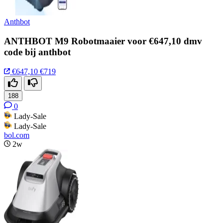
Anthbot
ANTHBOT M9 Robotmaaier voor €647,10 dmv
code bij anthbot
€647,10
€719
188
0
Lady-Sale
Lady-Sale
bol.com
2w