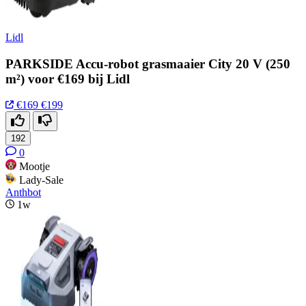
Lidl
PARKSIDE Accu-robot grasmaaier City 20 V (250
m²) voor €169 bij Lidl
€169
€199
192
0
Mootje
Lady-Sale
Anthbot
1w