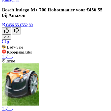
Amazon.nl
Bosch Indego M+ 700 Robotmaaier voor €456,55
bij Amazon
€456,55
€552,80
257
0
Lady-Sale
Koopjesjaagster
Joybuy
3mnd
Joybuy