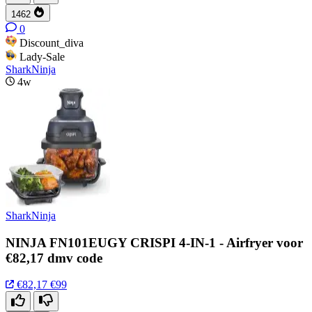
1462
0
Discount_diva
Lady-Sale
SharkNinja
4w
SharkNinja
NINJA FN101EUGY CRISPI 4-IN-1 - Airfryer voor
€82,17 dmv code
€82,17
€99