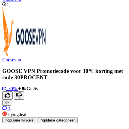
5j
Goosevpn
GOOSE VPN Promotiecode voor 30% korting met
code 30PROCENT
-30%
Gratis
39
1
flyingdeal
Populaire winkels
Populaire categorieën