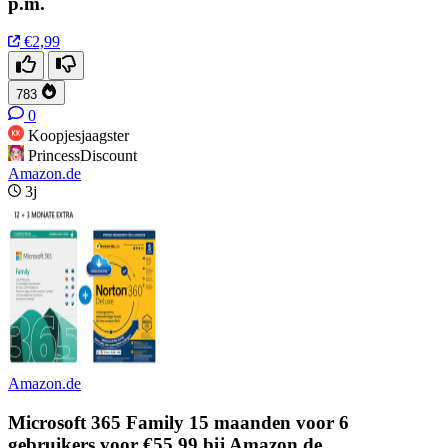
p.m.
€2,99
783
0
Koopjesjaagster
PrincessDiscount
Amazon.de
3j
Amazon.de
Microsoft 365 Family 15 maanden voor 6
gebruikers voor €55,99 bij Amazon.de