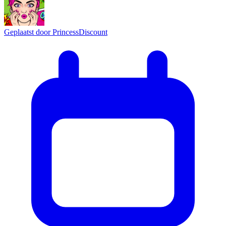
Geplaatst door
PrincessDiscount