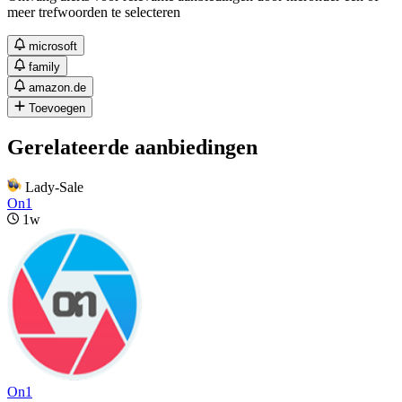
meer trefwoorden te selecteren
microsoft
family
amazon.de
Toevoegen
Gerelateerde aanbiedingen
Lady-Sale
On1
1w
On1