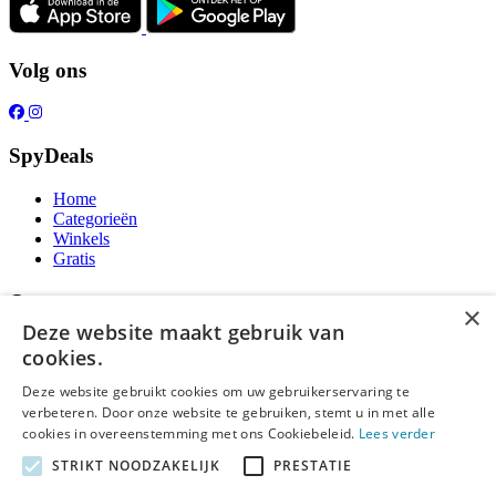
Volg ons
SpyDeals
Home
Categorieën
Winkels
Gratis
Over ons
×
Deze website maakt gebruik van
Over ons
cookies.
Contact
Publicatieregels
Deze website gebruikt cookies om uw gebruikerservaring te
verbeteren. Door onze website te gebruiken, stemt u in met alle
Legal
cookies in overeenstemming met ons Cookiebeleid.
Lees verder
STRIKT NOODZAKELIJK
PRESTATIE
Privacy
Cookieverklaring