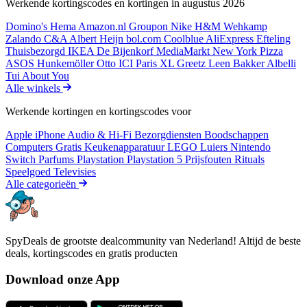
Werkende kortingscodes en kortingen in augustus 2026
Domino's
Hema
Amazon.nl
Groupon
Nike
H&M
Wehkamp
Zalando
C&A
Albert Heijn
bol.com
Coolblue
AliExpress
Efteling
Thuisbezorgd
IKEA
De Bijenkorf
MediaMarkt
New York Pizza
ASOS
Hunkemöller
Otto
ICI Paris XL
Greetz
Leen Bakker
Albelli
Tui
About You
Alle winkels
Werkende kortingen en kortingscodes voor
Apple iPhone
Audio & Hi-Fi
Bezorgdiensten
Boodschappen
Computers
Gratis
Keukenapparatuur
LEGO
Luiers
Nintendo
Switch
Parfums
Playstation
Playstation 5
Prijsfouten
Rituals
Speelgoed
Televisies
Alle categorieën
SpyDeals de grootste dealcommunity van Nederland! Altijd de beste
deals, kortingscodes en gratis producten
Download onze App