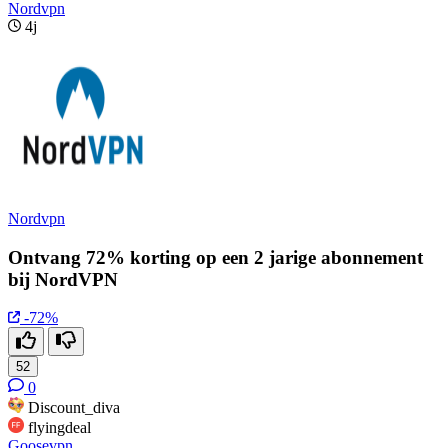
Nordvpn
4j
Nordvpn
Ontvang 72% korting op een 2 jarige abonnement
bij NordVPN
-72%
52
0
Discount_diva
flyingdeal
Goosevpn