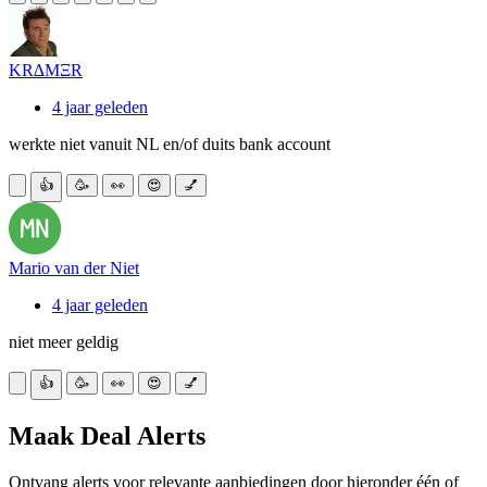
KR∆MΞR
4 jaar geleden
werkte niet vanuit NL en/of duits bank account
👍
🥳
👀
😍
💅
Mario van der Niet
4 jaar geleden
niet meer geldig
👍
🥳
👀
😍
💅
Maak Deal Alerts
Ontvang alerts voor relevante aanbiedingen door hieronder één of