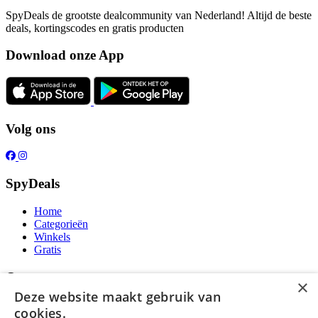
SpyDeals de grootste dealcommunity van Nederland! Altijd de beste
deals, kortingscodes en gratis producten
Download onze App
Volg ons
SpyDeals
Home
Categorieën
Winkels
Gratis
Over ons
×
Deze website maakt gebruik van
Over ons
cookies.
Contact