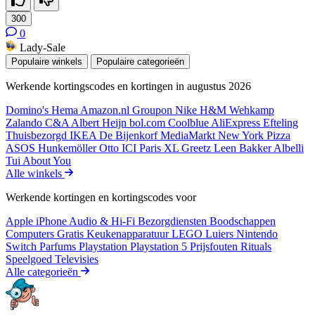
300
0
Lady-Sale
Populaire winkels
Populaire categorieën
Werkende kortingscodes en kortingen in augustus 2026
Domino's
Hema
Amazon.nl
Groupon
Nike
H&M
Wehkamp
Zalando
C&A
Albert Heijn
bol.com
Coolblue
AliExpress
Efteling
Thuisbezorgd
IKEA
De Bijenkorf
MediaMarkt
New York Pizza
ASOS
Hunkemöller
Otto
ICI Paris XL
Greetz
Leen Bakker
Albelli
Tui
About You
Alle winkels
Werkende kortingen en kortingscodes voor
Apple iPhone
Audio & Hi-Fi
Bezorgdiensten
Boodschappen
Computers
Gratis
Keukenapparatuur
LEGO
Luiers
Nintendo
Switch
Parfums
Playstation
Playstation 5
Prijsfouten
Rituals
Speelgoed
Televisies
Alle categorieën