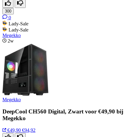
300
0
Lady-Sale
Lady-Sale
Megekko
2w
Megekko
DeepCool CH560 Digital, Zwart voor €49,90 bij
Megekko
€49,90
€94,92