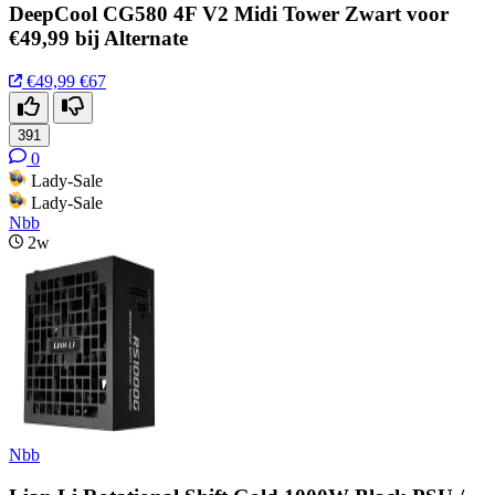
DeepCool CG580 4F V2 Midi Tower Zwart voor
€49,99 bij Alternate
€49,99
€67
391
0
Lady-Sale
Lady-Sale
Nbb
2w
Nbb