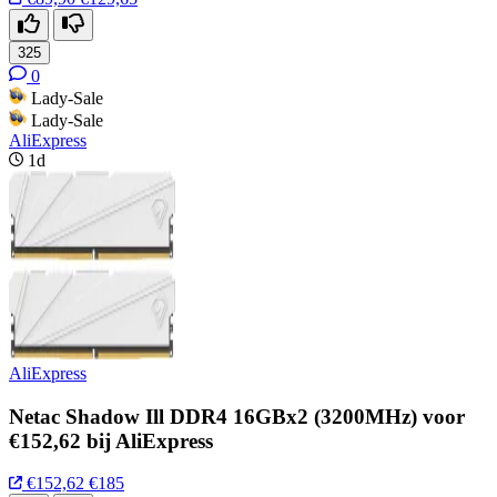
325
0
Lady-Sale
Lady-Sale
AliExpress
1d
AliExpress
Netac Shadow Ill DDR4 16GBx2 (3200MHz) voor
€152,62 bij AliExpress
€152,62
€185