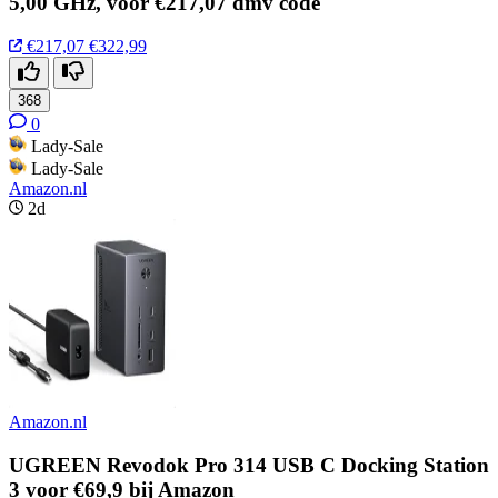
5,00 GHz, voor €217,07 dmv code
€217,07
€322,99
368
0
Lady-Sale
Lady-Sale
Amazon.nl
2d
Amazon.nl
UGREEN Revodok Pro 314 USB C Docking Station
3 voor €69,9 bij Amazon