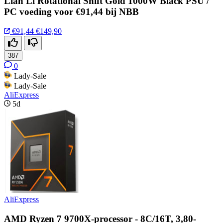
Lian Li Rotational Shift Gold 1000W Black PSU /
PC voeding voor €91,44 bij NBB
€91,44
€149,90
387
0
Lady-Sale
Lady-Sale
AliExpress
5d
AliExpress
AMD Ryzen 7 9700X-processor - 8C/16T, 3,80-