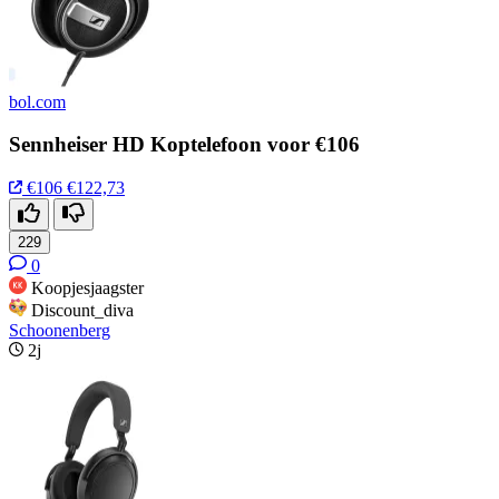
bol.com
Sennheiser HD Koptelefoon voor €106
€106
€122,73
229
0
Koopjesjaagster
Discount_diva
Schoonenberg
2j