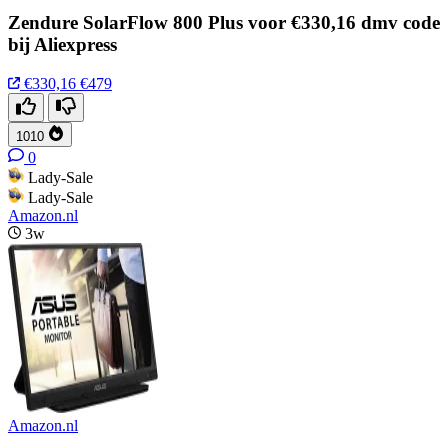
Zendure SolarFlow 800 Plus voor €330,16 dmv code
bij Aliexpress
€330,16
€479
1010
0
Lady-Sale
Lady-Sale
Amazon.nl
3w
Amazon.nl