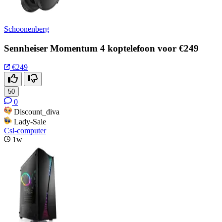
Schoonenberg
Sennheiser Momentum 4 koptelefoon voor €249
€249
50
0
Discount_diva
Lady-Sale
Csl-computer
1w