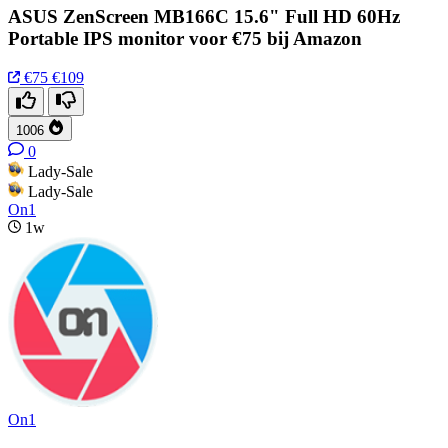
ASUS ZenScreen MB166C 15.6" Full HD 60Hz
Portable IPS monitor voor €75 bij Amazon
€75
€109
1006
0
Lady-Sale
Lady-Sale
On1
1w
On1