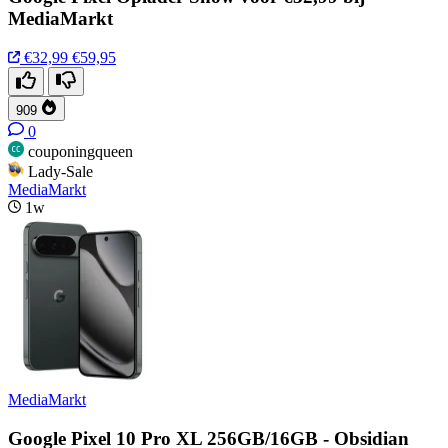
MediaMarkt
€32,99
€59,95
909
0
couponingqueen
Lady-Sale
MediaMarkt
1w
MediaMarkt
Google Pixel 10 Pro XL 256GB/16GB - Obsidian