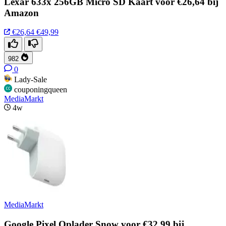
Lexar 633x 256GB Micro SD Kaart voor €26,64 bij
Amazon
€26,64
€49,99
982
0
Lady-Sale
couponingqueen
MediaMarkt
4w
MediaMarkt
Google Pixel Oplader Snow voor €32,99 bij