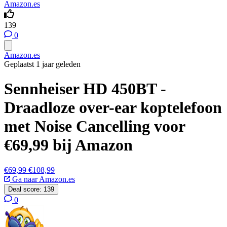
Amazon.es
139
0
Amazon.es
Geplaatst 1 jaar geleden
Sennheiser HD 450BT -
Draadloze over-ear koptelefoon
met Noise Cancelling voor
€69,99 bij Amazon
€69,99
€108,99
Ga naar Amazon.es
Deal score:
139
0