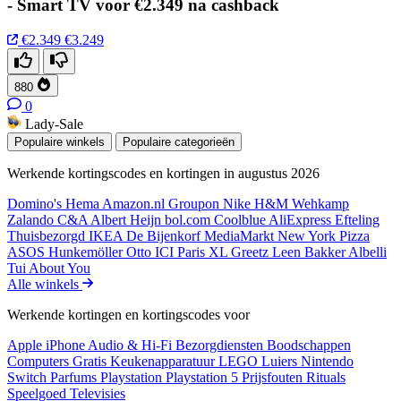
- Smart TV voor €2.349 na cashback
€2.349
€3.249
880
0
Lady-Sale
Populaire winkels
Populaire categorieën
Werkende kortingscodes en kortingen in augustus 2026
Domino's
Hema
Amazon.nl
Groupon
Nike
H&M
Wehkamp
Zalando
C&A
Albert Heijn
bol.com
Coolblue
AliExpress
Efteling
Thuisbezorgd
IKEA
De Bijenkorf
MediaMarkt
New York Pizza
ASOS
Hunkemöller
Otto
ICI Paris XL
Greetz
Leen Bakker
Albelli
Tui
About You
Alle winkels
Werkende kortingen en kortingscodes voor
Apple iPhone
Audio & Hi-Fi
Bezorgdiensten
Boodschappen
Computers
Gratis
Keukenapparatuur
LEGO
Luiers
Nintendo
Switch
Parfums
Playstation
Playstation 5
Prijsfouten
Rituals
Speelgoed
Televisies