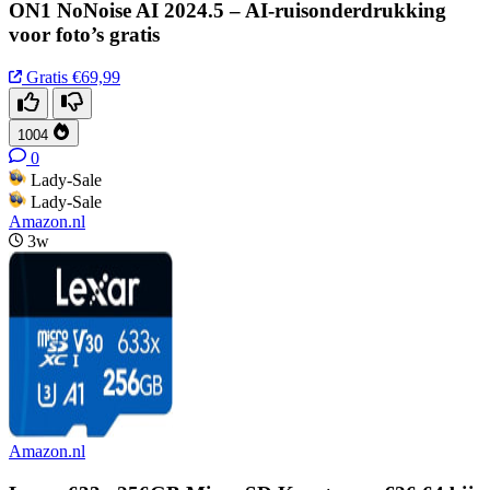
ON1 NoNoise AI 2024.5 – AI-ruisonderdrukking
voor foto’s gratis
Gratis
€69,99
1004
0
Lady-Sale
Lady-Sale
Amazon.nl
3w
Amazon.nl