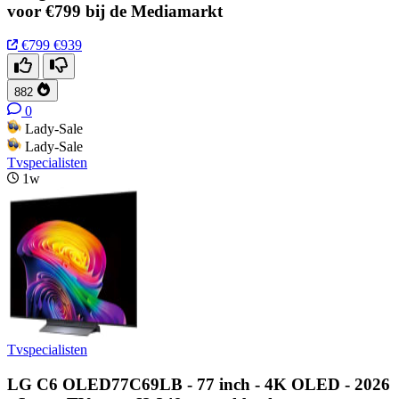
voor €799 bij de Mediamarkt
€799
€939
882
0
Lady-Sale
Lady-Sale
Tvspecialisten
1w
Tvspecialisten
LG C6 OLED77C69LB - 77 inch - 4K OLED - 2026