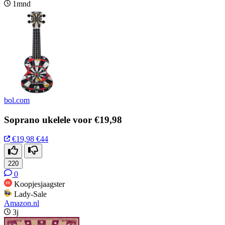
1mnd
bol.com
Soprano ukelele voor €19,98
€19,98
€44
220
0
Koopjesjaagster
Lady-Sale
Amazon.nl
3j