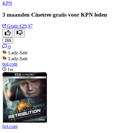
KPN
3 maanden Cinetree gratis voor KPN leden
Gratis
€29,97
269
0
Lady-Sale
Lady-Sale
bol.com
1w
bol.com