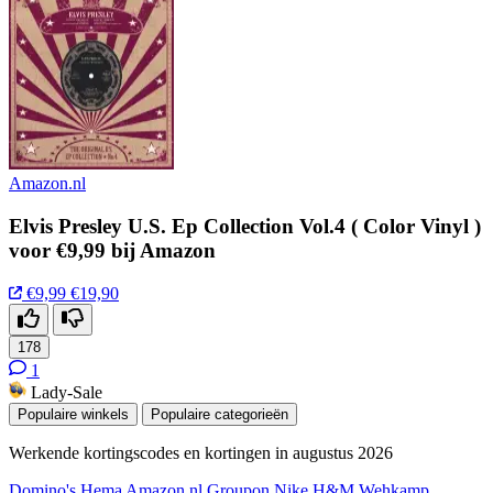
Amazon.nl
Elvis Presley U.S. Ep Collection Vol.4 ( Color Vinyl )
voor €9,99 bij Amazon
€9,99
€19,90
178
1
Lady-Sale
Populaire winkels
Populaire categorieën
Werkende kortingscodes en kortingen in augustus 2026
Domino's
Hema
Amazon.nl
Groupon
Nike
H&M
Wehkamp