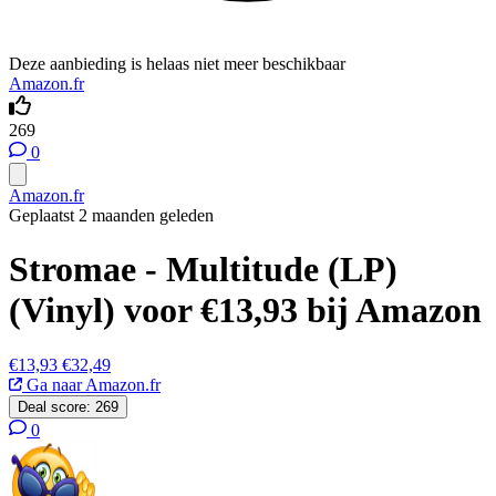
Deze aanbieding is helaas niet meer beschikbaar
Amazon.fr
269
0
Amazon.fr
Geplaatst 2 maanden geleden
Stromae - Multitude (LP)
(Vinyl) voor €13,93 bij Amazon
€13,93
€32,49
Ga naar Amazon.fr
Deal score:
269
0