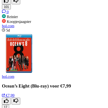
101
0
Reinier
Koopjesjaagster
bol.com
5d
bol.com
Ocean’s Eight (Blu-ray) voor €7,99
€7,99
17