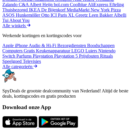
Zalando
C&A
Albert Heijn
bol.com
Coolblue
AliExpress
Efteling
Thuisbezorgd
IKEA
De Bijenkorf
MediaMarkt
New York Pizza
ASOS
Hunkemöller
Otto
ICI Paris XL
Greetz
Leen Bakker
Albelli
Tui
About You
Alle winkels
Werkende kortingen en kortingscodes voor
Apple iPhone
Audio & Hi-Fi
Bezorgdiensten
Boodschappen
Computers
Gratis
Keukenapparatuur
LEGO
Luiers
Nintendo
Switch
Parfums
Playstation
Playstation 5
Prijsfouten
Rituals
Speelgoed
Televisies
Alle categorieën
SpyDeals de grootste dealcommunity van Nederland! Altijd de beste
deals, kortingscodes en gratis producten
Download onze App