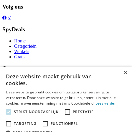
Volg ons
SpyDeals
Home
Categorieën
Winkels
Gratis
Over ons
×
Deze website maakt gebruik van
Over ons
cookies.
Contact
Publicatieregels
Deze website gebruikt cookies om uw gebruikerservaring te
verbeteren. Door onze website te gebruiken, stemt u in met alle
Legal
cookies in overeenstemming met ons Cookiebeleid.
Lees verder
STRIKT NOODZAKELIJK
PRESTATIE
Privacy
Cookieverklaring
Algemene Voorwaarden
TARGETING
FUNCTIONEEL
Disclaimer