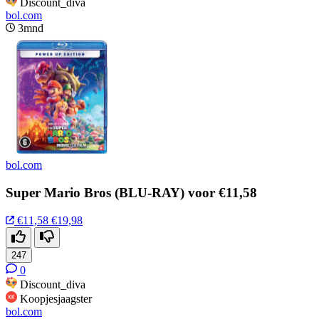
Discount_diva
bol.com
3mnd
bol.com
Super Mario Bros (BLU-RAY) voor €11,58
€11,58
€19,98
247
0
Discount_diva
Koopjesjaagster
bol.com