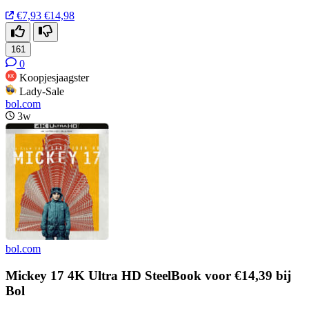
€7,93
€14,98
161
0
Koopjesjaagster
Lady-Sale
bol.com
3w
bol.com
Mickey 17 4K Ultra HD SteelBook voor €14,39 bij
Bol