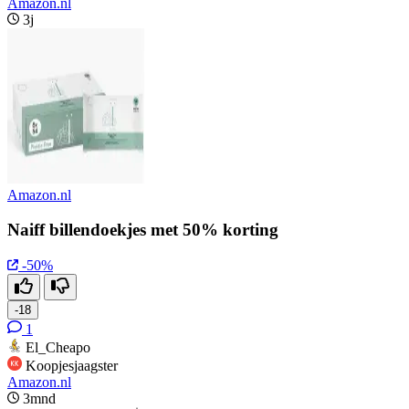
Amazon.nl
3j
Amazon.nl
Naiff billendoekjes met 50% korting
-50%
-18
1
El_Cheapo
Koopjesjaagster
Amazon.nl
3mnd