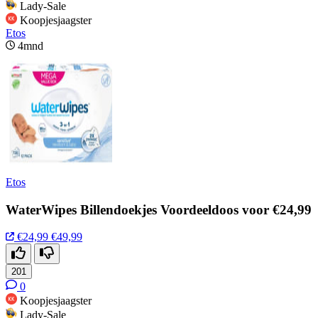
Lady-Sale
Koopjesjaagster
Etos
4mnd
Etos
WaterWipes Billendoekjes Voordeeldoos voor €24,99
€24,99
€49,99
201
0
Koopjesjaagster
Lady-Sale