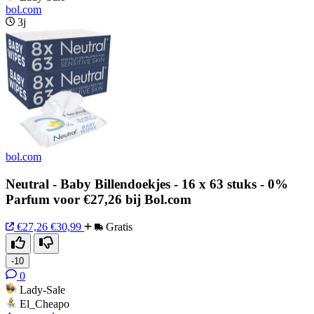
bol.com
3j
bol.com
Neutral - Baby Billendoekjes - 16 x 63 stuks - 0%
Parfum voor €27,26 bij Bol.com
€27,26
€30,99
Gratis
-10
0
Lady-Sale
El_Cheapo