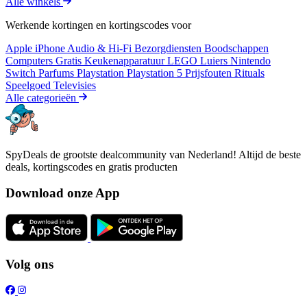
Alle winkels
Werkende kortingen en kortingscodes voor
Apple iPhone
Audio & Hi-Fi
Bezorgdiensten
Boodschappen
Computers
Gratis
Keukenapparatuur
LEGO
Luiers
Nintendo
Switch
Parfums
Playstation
Playstation 5
Prijsfouten
Rituals
Speelgoed
Televisies
Alle categorieën
SpyDeals de grootste dealcommunity van Nederland! Altijd de beste
deals, kortingscodes en gratis producten
Download onze App
Volg ons