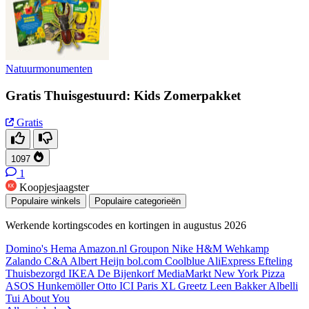
Natuurmonumenten
Gratis Thuisgestuurd: Kids Zomerpakket
Gratis
1097
1
Koopjesjaagster
Populaire winkels
Populaire categorieën
Werkende kortingscodes en kortingen in augustus 2026
Domino's
Hema
Amazon.nl
Groupon
Nike
H&M
Wehkamp
Zalando
C&A
Albert Heijn
bol.com
Coolblue
AliExpress
Efteling
Thuisbezorgd
IKEA
De Bijenkorf
MediaMarkt
New York Pizza
ASOS
Hunkemöller
Otto
ICI Paris XL
Greetz
Leen Bakker
Albelli
Tui
About You