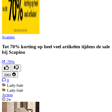
Scapino
Tot 70% korting op heel veel artikelen tijdens de sale
bij Scapino
-70%
2061
0
Lady-Sale
Lady-Sale
Action
2w