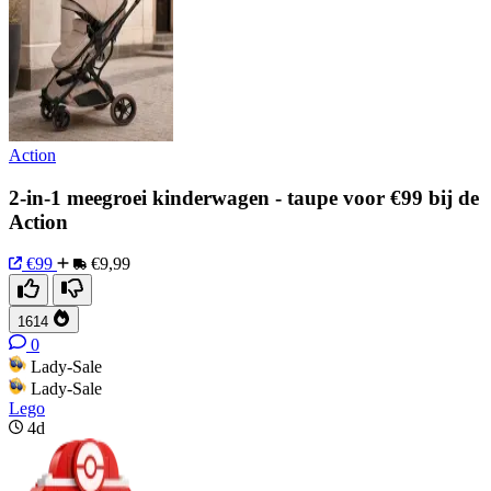
Action
2-in-1 meegroei kinderwagen - taupe voor €99 bij de
Action
€99
€9,99
1614
0
Lady-Sale
Lady-Sale
Lego
4d