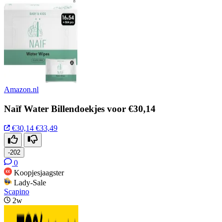
Amazon.nl
Naïf Water Billendoekjes voor €30,14
€30,14
€33,49
-202
0
Koopjesjaagster
Lady-Sale
Scapino
2w