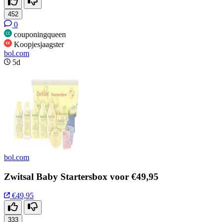
452
0
couponingqueen
Koopjesjaagster
bol.com
5d
bol.com
Zwitsal Baby Startersbox voor €49,95
€49,95
333