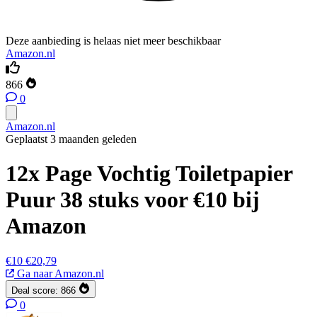
Deze aanbieding is helaas niet meer beschikbaar
Amazon.nl
866
0
Amazon.nl
Geplaatst 3 maanden geleden
12x Page Vochtig Toiletpapier
Puur 38 stuks voor €10 bij
Amazon
€10
€20,79
Ga naar Amazon.nl
Deal score:
866
0