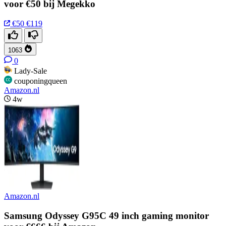
voor €50 bij Megekko
€50
€119
1063
0
Lady-Sale
couponingqueen
Amazon.nl
4w
Amazon.nl
Samsung Odyssey G95C 49 inch gaming monitor