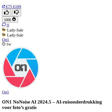
€75
€109
1006
0
Lady-Sale
Lady-Sale
On1
1w
On1
ON1 NoNoise AI 2024.5 – AI-ruisonderdrukking
voor foto’s gratis