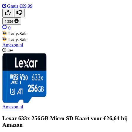
Gratis
€69,99
1004
0
Lady-Sale
Lady-Sale
Amazon.nl
3w
Amazon.nl
Lexar 633x 256GB Micro SD Kaart voor €26,64 bij
Amazon