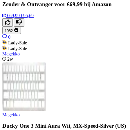
Zender & Ontvanger voor €69,99 bij Amazon
€69,99
€95,69
1082
0
Lady-Sale
Lady-Sale
Megekko
2w
Megekko
Ducky One 3 Mini Aura Wit, MX-Speed-Silver (US)