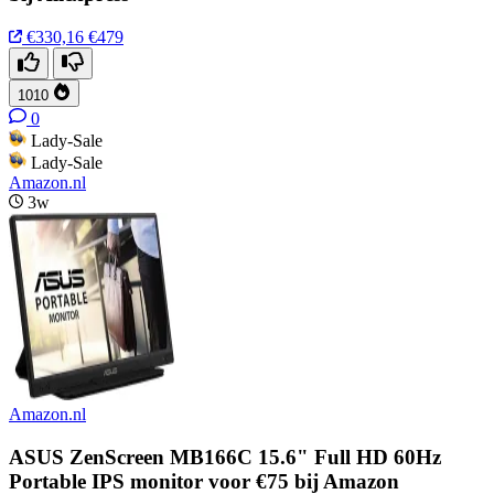
€330,16
€479
1010
0
Lady-Sale
Lady-Sale
Amazon.nl
3w
Amazon.nl
ASUS ZenScreen MB166C 15.6" Full HD 60Hz
Portable IPS monitor voor €75 bij Amazon