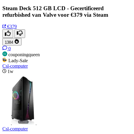
Steam Deck 512 GB LCD - Gecertificeerd
refurbished van Valve voor €379 via Steam
€379
1384
0
couponingqueen
Lady-Sale
Csl-computer
1w
Csl-computer