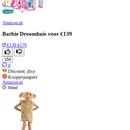
Amazon.nl
Barbie Droomhuis voor €139
€139
€179
154
0
Discount_diva
Koopjesjaagster
Amazon.nl
3mnd