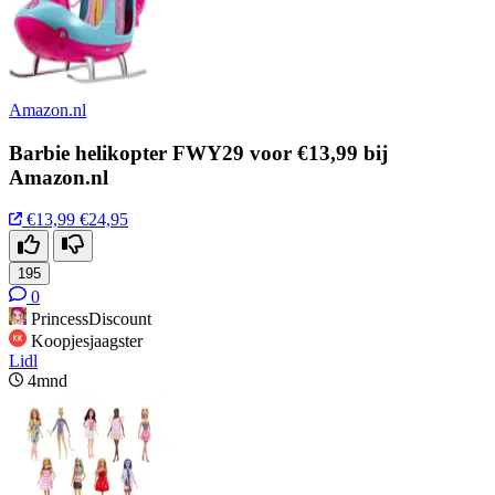
Amazon.nl
Barbie helikopter FWY29 voor €13,99 bij
Amazon.nl
€13,99
€24,95
195
0
PrincessDiscount
Koopjesjaagster
Lidl
4mnd