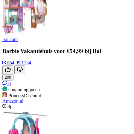
bol.com
Barbie Vakantiehuis voor €54,99 bij Bol
€54,99
€134
200
0
couponingqueen
PrincessDiscount
Amazon.nl
3j