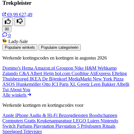
Trekpleister
€9,99
€27,49
90
0
Lady-Sale
Populaire winkels
Populaire categorieën
Werkende kortingscodes en kortingen in augustus 2026
Domino's
Hema
Amazon.nl
Groupon
Nike
H&M
Wehkamp
Zalando
C&A
Albert Heijn
bol.com
Coolblue
AliExpress
Efteling
Thuisbezorgd
IKEA
De Bijenkorf
MediaMarkt
New York Pizza
ASOS
Hunkemöller
Otto
ICI Paris XL
Greetz
Leen Bakker
Albelli
Tui
About You
Alle winkels
Werkende kortingen en kortingscodes voor
Apple iPhone
Audio & Hi-Fi
Bezorgdiensten
Boodschappen
Computers
Gratis
Keukenapparatuur
LEGO
Luiers
Nintendo
Switch
Parfums
Playstation
Playstation 5
Prijsfouten
Rituals
Speelgoed
Televisies