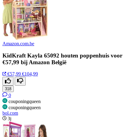
Amazon.com.be
KidKraft Kayla 65092 houten poppenhuis voor
€57,99 bij Amazon België
€57,99
€104,99
318
0
couponingqueen
couponingqueen
bol.com
3j