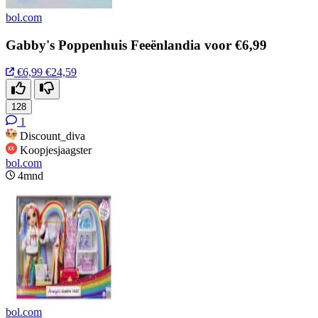
bol.com
Gabby's Poppenhuis Feeënlandia voor €6,99
€6,99
€24,59
128
1
Discount_diva
Koopjesjaagster
bol.com
4mnd
bol.com