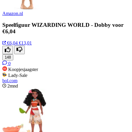
Amazon.nl
Speelfiguur WIZARDING WORLD - Dobby voor
€6,04
€6,04
€13,01
148
0
Koopjesjaagster
Lady-Sale
bol.com
2mnd