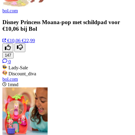
bol.com
Disney Princess Moana-pop met schildpad voor
€10,06 bij Bol
€10,06
€22,99
147
0
Lady-Sale
Discount_diva
bol.com
1mnd