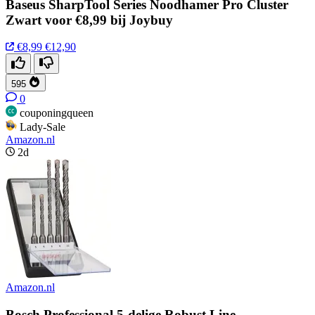
Baseus SharpTool Series Noodhamer Pro Cluster
Zwart voor €8,99 bij Joybuy
€8,99
€12,90
595
0
couponingqueen
Lady-Sale
Amazon.nl
2d
Amazon.nl
Bosch Professional 5-delige Robust Line