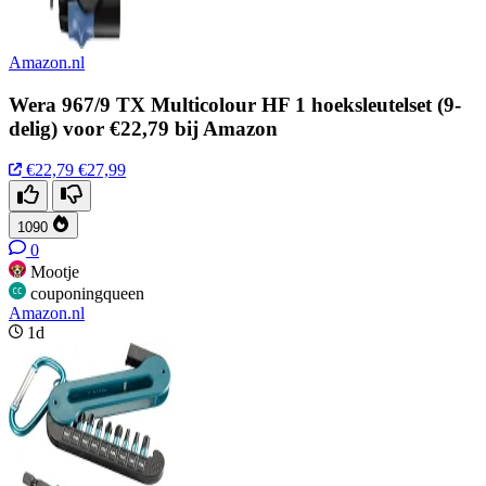
Amazon.nl
Wera 967/9 TX Multicolour HF 1 hoeksleutelset (9-
delig) voor €22,79 bij Amazon
€22,79
€27,99
1090
0
Mootje
couponingqueen
Amazon.nl
1d