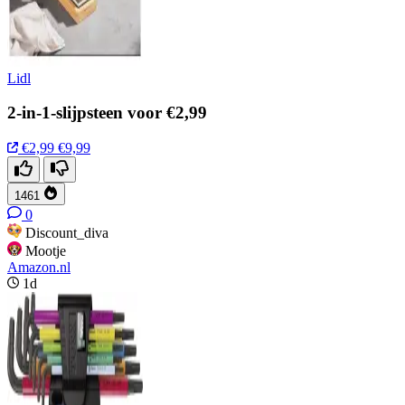
Lidl
2-in-1-slijpsteen voor €2,99
€2,99
€9,99
1461
0
Discount_diva
Mootje
Amazon.nl
1d