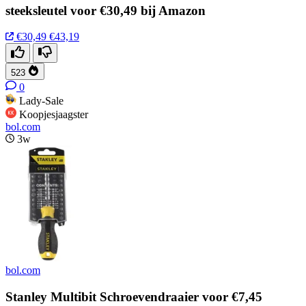
steeksleutel voor €30,49 bij Amazon
€30,49
€43,19
523
0
Lady-Sale
Koopjesjaagster
bol.com
3w
bol.com
Stanley Multibit Schroevendraaier voor €7,45