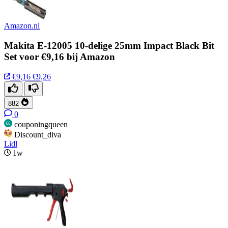
Amazon.nl
Makita E-12005 10-delige 25mm Impact Black Bit
Set voor €9,16 bij Amazon
€9,16
€9,26
882
0
couponingqueen
Discount_diva
Lidl
1w