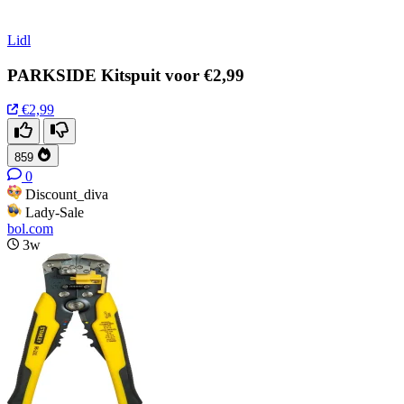
Lidl
PARKSIDE Kitspuit voor €2,99
€2,99
859
0
Discount_diva
Lady-Sale
bol.com
3w