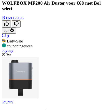
WOLFBOX MF200 Air Duster voor €68 met Bol
select
€68
€79,95
722
0
Lady-Sale
couponingqueen
Joybuy
3w
Joybuy