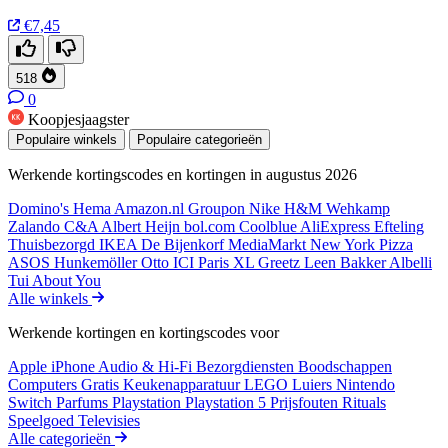
€7,45
518
0
Koopjesjaagster
Populaire winkels
Populaire categorieën
Werkende kortingscodes en kortingen in augustus 2026
Domino's
Hema
Amazon.nl
Groupon
Nike
H&M
Wehkamp
Zalando
C&A
Albert Heijn
bol.com
Coolblue
AliExpress
Efteling
Thuisbezorgd
IKEA
De Bijenkorf
MediaMarkt
New York Pizza
ASOS
Hunkemöller
Otto
ICI Paris XL
Greetz
Leen Bakker
Albelli
Tui
About You
Alle winkels
Werkende kortingen en kortingscodes voor
Apple iPhone
Audio & Hi-Fi
Bezorgdiensten
Boodschappen
Computers
Gratis
Keukenapparatuur
LEGO
Luiers
Nintendo
Switch
Parfums
Playstation
Playstation 5
Prijsfouten
Rituals
Speelgoed
Televisies
Alle categorieën