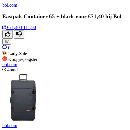
bol.com
Eastpak Container 65 + black voor €71,40 bij Bol
€71,40
€111,90
67
0
Lady-Sale
Koopjesjaagster
bol.com
4mnd
bol.com