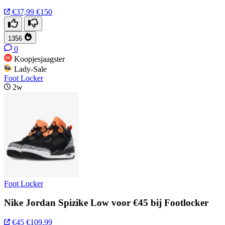
€37,99
€150
1356
0
Koopjesjaagster
Lady-Sale
Foot Locker
2w
Foot Locker
Nike Jordan Spizike Low voor €45 bij Footlocker
€45
€109,99