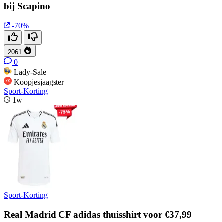
bij Scapino
-70%
2061
0
Lady-Sale
Koopjesjaagster
Sport-Korting
1w
Sport-Korting
Real Madrid CF adidas thuisshirt voor €37,99