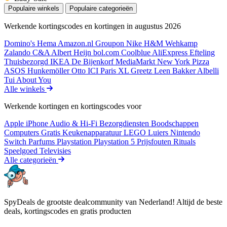
Populaire winkels
Populaire categorieën
Werkende kortingscodes en kortingen in augustus 2026
Domino's
Hema
Amazon.nl
Groupon
Nike
H&M
Wehkamp
Zalando
C&A
Albert Heijn
bol.com
Coolblue
AliExpress
Efteling
Thuisbezorgd
IKEA
De Bijenkorf
MediaMarkt
New York Pizza
ASOS
Hunkemöller
Otto
ICI Paris XL
Greetz
Leen Bakker
Albelli
Tui
About You
Alle winkels
Werkende kortingen en kortingscodes voor
Apple iPhone
Audio & Hi-Fi
Bezorgdiensten
Boodschappen
Computers
Gratis
Keukenapparatuur
LEGO
Luiers
Nintendo
Switch
Parfums
Playstation
Playstation 5
Prijsfouten
Rituals
Speelgoed
Televisies
Alle categorieën
SpyDeals de grootste dealcommunity van Nederland! Altijd de beste
deals, kortingscodes en gratis producten