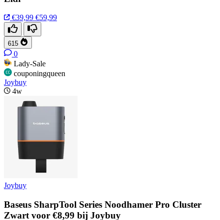
€39,99
€59,99
615
0
Lady-Sale
couponingqueen
Joybuy
4w
Joybuy
Baseus SharpTool Series Noodhamer Pro Cluster
Zwart voor €8,99 bij Joybuy