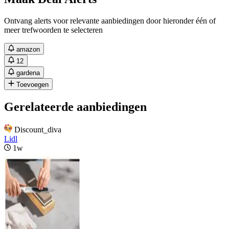
Ontvang alerts voor relevante aanbiedingen door hieronder één of
meer trefwoorden te selecteren
amazon
12
gardena
Toevoegen
Gerelateerde aanbiedingen
Discount_diva
Lidl
1w