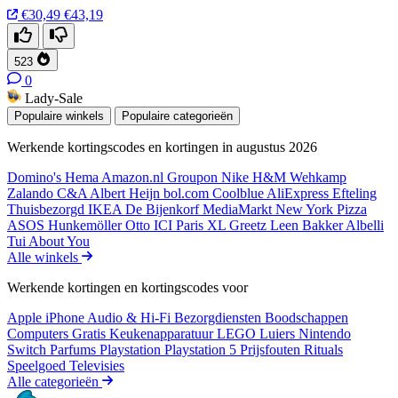
€30,49
€43,19
523
0
Lady-Sale
Populaire winkels
Populaire categorieën
Werkende kortingscodes en kortingen in augustus 2026
Domino's
Hema
Amazon.nl
Groupon
Nike
H&M
Wehkamp
Zalando
C&A
Albert Heijn
bol.com
Coolblue
AliExpress
Efteling
Thuisbezorgd
IKEA
De Bijenkorf
MediaMarkt
New York Pizza
ASOS
Hunkemöller
Otto
ICI Paris XL
Greetz
Leen Bakker
Albelli
Tui
About You
Alle winkels
Werkende kortingen en kortingscodes voor
Apple iPhone
Audio & Hi-Fi
Bezorgdiensten
Boodschappen
Computers
Gratis
Keukenapparatuur
LEGO
Luiers
Nintendo
Switch
Parfums
Playstation
Playstation 5
Prijsfouten
Rituals
Speelgoed
Televisies
Alle categorieën