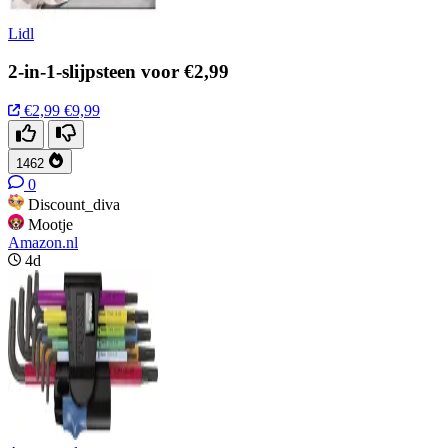
Lidl
2-in-1-slijpsteen voor €2,99
€2,99
€9,99
1462
0
Discount_diva
Mootje
Amazon.nl
4d