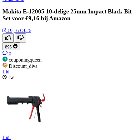
Makita E-12005 10-delige 25mm Impact Black Bit
Set voor €9,16 bij Amazon
€9,16
€9,26
895
0
couponingqueen
Discount_diva
Lidl
1w
Lidl