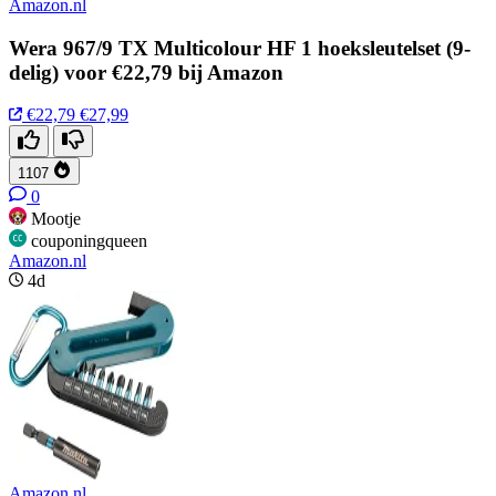
Amazon.nl
Wera 967/9 TX Multicolour HF 1 hoeksleutelset (9-
delig) voor €22,79 bij Amazon
€22,79
€27,99
1107
0
Mootje
couponingqueen
Amazon.nl
4d
Amazon.nl