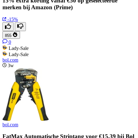
15% extra korting vanaf €50 op geselecteerde
merken bij Amazon (Prime)
-15%
855
0
Lady-Sale
Lady-Sale
bol.com
3w
bol.com
FatMax Automatische Striptang voor €15,39 bij Bol