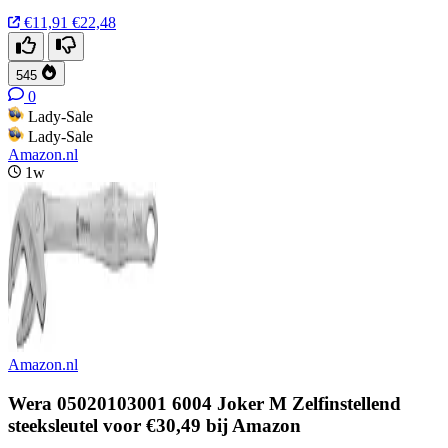
€11,91
€22,48
545
0
Lady-Sale
Lady-Sale
Amazon.nl
1w
Amazon.nl
Wera 05020103001 6004 Joker M Zelfinstellend
steeksleutel voor €30,49 bij Amazon