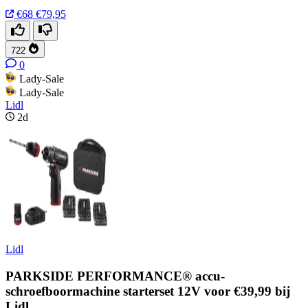
€68
€79,95
722
0
Lady-Sale
Lady-Sale
Lidl
2d
Lidl
PARKSIDE PERFORMANCE® accu-
schroefboormachine starterset 12V voor €39,99 bij
Lidl