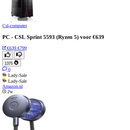
Csl-computer
PC - CSL Sprint 5593 (Ryzen 5) voor €639
€639
€799
1375
0
Lady-Sale
Lady-Sale
Amazon.nl
2w