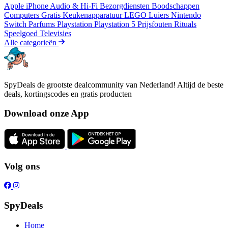
Apple iPhone
Audio & Hi-Fi
Bezorgdiensten
Boodschappen
Computers
Gratis
Keukenapparatuur
LEGO
Luiers
Nintendo
Switch
Parfums
Playstation
Playstation 5
Prijsfouten
Rituals
Speelgoed
Televisies
Alle categorieën
SpyDeals de grootste dealcommunity van Nederland! Altijd de beste
deals, kortingscodes en gratis producten
Download onze App
Volg ons
SpyDeals
Home