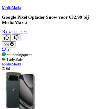
MediaMarkt
Google Pixel Oplader Snow voor €32,99 bij
MediaMarkt
€32,99
€59,95
909
0
couponingqueen
Lady-Sale
MediaMarkt
6d