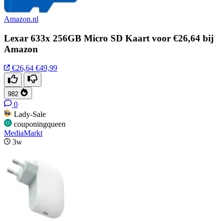
Amazon.nl
Lexar 633x 256GB Micro SD Kaart voor €26,64 bij
Amazon
€26,64
€49,99
982
0
Lady-Sale
couponingqueen
MediaMarkt
3w