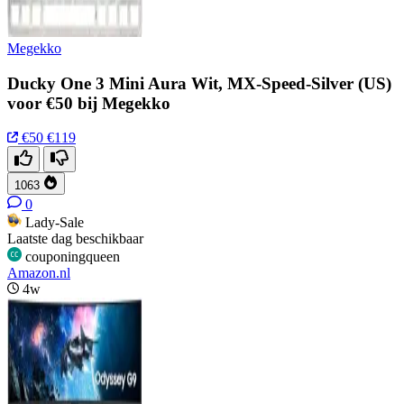
Megekko
Ducky One 3 Mini Aura Wit, MX-Speed-Silver (US)
voor €50 bij Megekko
€50
€119
1063
0
Lady-Sale
Laatste dag beschikbaar
couponingqueen
Amazon.nl
4w