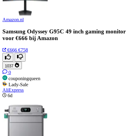
Amazon.nl
Samsung Odyssey G95C 49 inch gaming monitor
voor €666 bij Amazon
€666
€758
1037
0
couponingqueen
Lady-Sale
AliExpress
6d