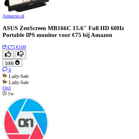
Amazon.nl
ASUS ZenScreen MB166C 15.6" Full HD 60Hz
Portable IPS monitor voor €75 bij Amazon
€75
€109
1006
0
Lady-Sale
Lady-Sale
On1
1w