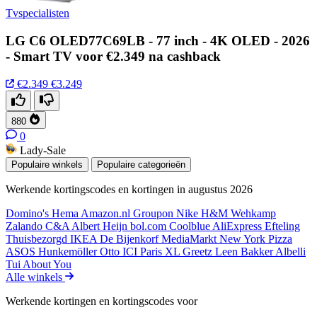
Tvspecialisten
LG C6 OLED77C69LB - 77 inch - 4K OLED - 2026
- Smart TV voor €2.349 na cashback
€2.349
€3.249
880
0
Lady-Sale
Populaire winkels
Populaire categorieën
Werkende kortingscodes en kortingen in augustus 2026
Domino's
Hema
Amazon.nl
Groupon
Nike
H&M
Wehkamp
Zalando
C&A
Albert Heijn
bol.com
Coolblue
AliExpress
Efteling
Thuisbezorgd
IKEA
De Bijenkorf
MediaMarkt
New York Pizza
ASOS
Hunkemöller
Otto
ICI Paris XL
Greetz
Leen Bakker
Albelli
Tui
About You
Alle winkels
Werkende kortingen en kortingscodes voor