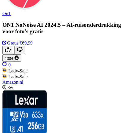
On1
ON1 NoNoise AI 2024.5 – AI-ruisonderdrukking
voor foto’s gratis
Gratis
€69,99
1004
0
Lady-Sale
Lady-Sale
Amazon.nl
3w