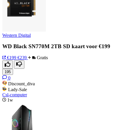
Western Digital
WD Black SN770M 2TB SD kaart voor €199
€199
€239
Gratis
195
0
Discount_diva
Lady-Sale
Csl-computer
1w