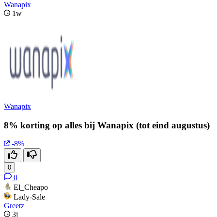
Wanapix
1w
Wanapix
8% korting op alles bij Wanapix (tot eind augustus)
-8%
0
0
El_Cheapo
Lady-Sale
Greetz
3j