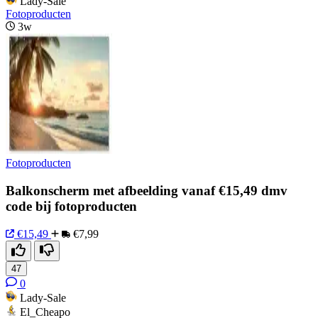
Lady-Sale
Fotoproducten
3w
Fotoproducten
Balkonscherm met afbeelding vanaf €15,49 dmv
code bij fotoproducten
€15,49
€7,99
47
0
Lady-Sale
El_Cheapo