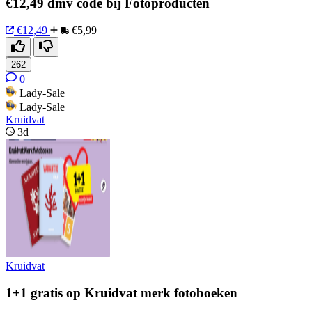
€12,49 dmv code bij Fotoproducten
€12,49
€5,99
262
0
Lady-Sale
Lady-Sale
Kruidvat
3d
Kruidvat
1+1 gratis op Kruidvat merk fotoboeken