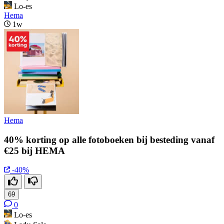
Lo-es
Hema
1w
Hema
40% korting op alle fotoboeken bij besteding vanaf
€25 bij HEMA
-40%
69
0
Lo-es