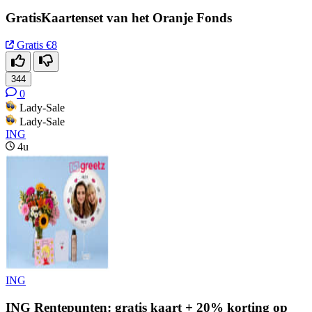
GratisKaartenset van het Oranje Fonds
Gratis
€8
344
0
Lady-Sale
Lady-Sale
ING
4u
ING
ING Rentepunten: gratis kaart + 20% korting op