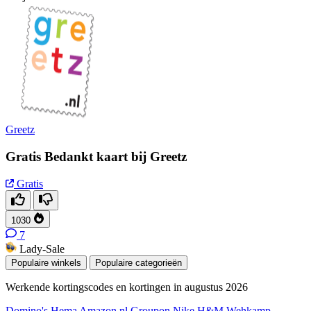
Greetz
Gratis Bedankt kaart bij Greetz
Gratis
1030
7
Lady-Sale
Populaire winkels
Populaire categorieën
Werkende kortingscodes en kortingen in augustus 2026
Domino's
Hema
Amazon.nl
Groupon
Nike
H&M
Wehkamp