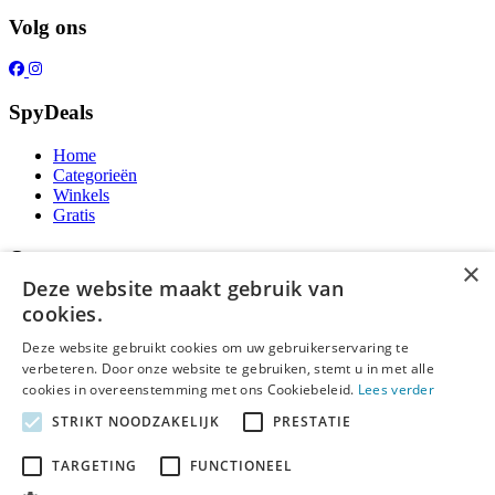
Volg ons
SpyDeals
Home
Categorieën
Winkels
Gratis
Over ons
×
Deze website maakt gebruik van
Over ons
cookies.
Contact
Publicatieregels
Deze website gebruikt cookies om uw gebruikerservaring te
verbeteren. Door onze website te gebruiken, stemt u in met alle
Legal
cookies in overeenstemming met ons Cookiebeleid.
Lees verder
STRIKT NOODZAKELIJK
PRESTATIE
Privacy
Cookieverklaring
Algemene Voorwaarden
TARGETING
FUNCTIONEEL
Disclaimer