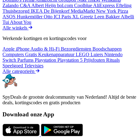
Zalando
C&A
Albert Heijn
bol.com
Coolblue
AliExpress
Efteling
Thuisbezorgd
IKEA
De Bijenkorf
MediaMarkt
New York Pizza
ASOS
Hunkemöller
Otto
ICI Paris XL
Greetz
Leen Bakker
Albelli
Tui
About You
Alle winkels
Werkende kortingen en kortingscodes voor
Apple iPhone
Audio & Hi-Fi
Bezorgdiensten
Boodschappen
Computers
Gratis
Keukenapparatuur
LEGO
Luiers
Nintendo
Switch
Parfums
Playstation
Playstation 5
Prijsfouten
Rituals
Speelgoed
Televisies
Alle categorieën
SpyDeals de grootste dealcommunity van Nederland! Altijd de beste
deals, kortingscodes en gratis producten
Download onze App