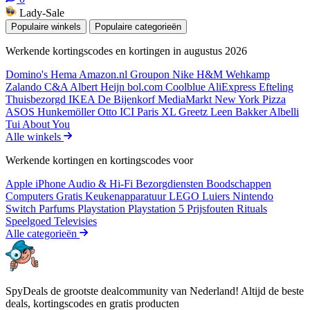
Lady-Sale
Populaire winkels
Populaire categorieën
Werkende kortingscodes en kortingen in augustus 2026
Domino's
Hema
Amazon.nl
Groupon
Nike
H&M
Wehkamp
Zalando
C&A
Albert Heijn
bol.com
Coolblue
AliExpress
Efteling
Thuisbezorgd
IKEA
De Bijenkorf
MediaMarkt
New York Pizza
ASOS
Hunkemöller
Otto
ICI Paris XL
Greetz
Leen Bakker
Albelli
Tui
About You
Alle winkels
Werkende kortingen en kortingscodes voor
Apple iPhone
Audio & Hi-Fi
Bezorgdiensten
Boodschappen
Computers
Gratis
Keukenapparatuur
LEGO
Luiers
Nintendo
Switch
Parfums
Playstation
Playstation 5
Prijsfouten
Rituals
Speelgoed
Televisies
Alle categorieën
SpyDeals de grootste dealcommunity van Nederland! Altijd de beste
deals, kortingscodes en gratis producten