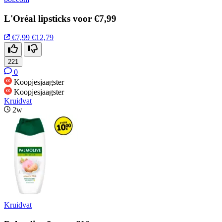
L'Oréal lipsticks voor €7,99
€7,99
€12,79
221
0
Koopjesjaagster
Koopjesjaagster
Kruidvat
2w
Kruidvat