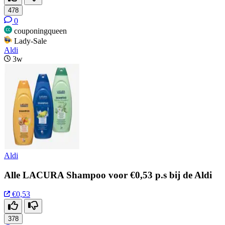
478
0
couponingqueen
Lady-Sale
Aldi
3w
Aldi
Alle LACURA Shampoo voor €0,53 p.s bij de Aldi
€0,53
378