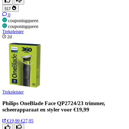
517
0
couponingqueen
couponingqueen
Trekpleister
2d
Trekpleister
Philips OneBlade Face QP2724/23 trimmer,
scheerapparaat en styler voor €19,99
€19,99
€27,95