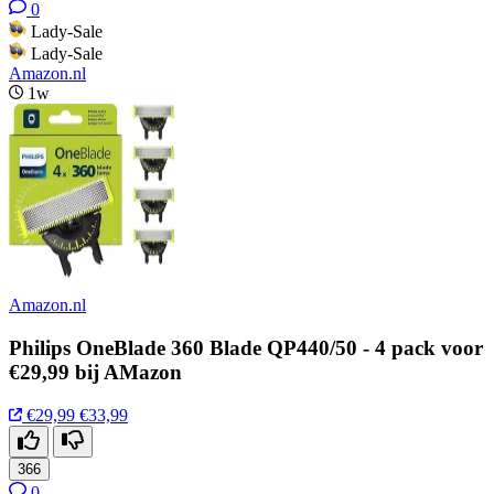
0
Lady-Sale
Lady-Sale
Amazon.nl
1w
Amazon.nl
Philips OneBlade 360 Blade QP440/50 - 4 pack voor
€29,99 bij AMazon
€29,99
€33,99
366
0