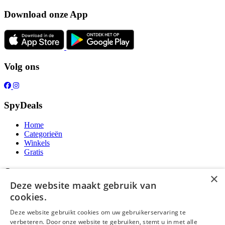
Download onze App
Volg ons
SpyDeals
Home
Categorieën
Winkels
Gratis
Over ons
×
Deze website maakt gebruik van
Over ons
cookies.
Contact
Publicatieregels
Deze website gebruikt cookies om uw gebruikerservaring te
verbeteren. Door onze website te gebruiken, stemt u in met alle