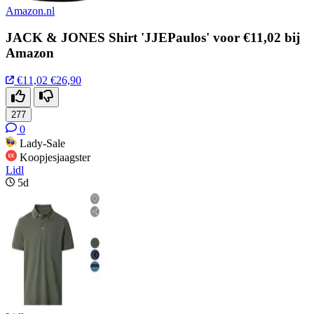
Amazon.nl
JACK & JONES Shirt 'JJEPaulos' voor €11,02 bij
Amazon
€11,02
€26,90
277
0
Lady-Sale
Koopjesjaagster
Lidl
5d