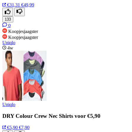
€31,31
€49,99
133
0
Koopjesjaagster
Koopjesjaagster
Uniqlo
4w
Uniqlo
DRY Colour Crew Nec Shirts voor €5,90
€5,90
€7,90