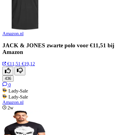
Amazon.nl
JACK & JONES zwarte polo voor €11,51 bij
Amazon
€11,51
€19,12
436
0
Lady-Sale
Lady-Sale
Amazon.nl
2w