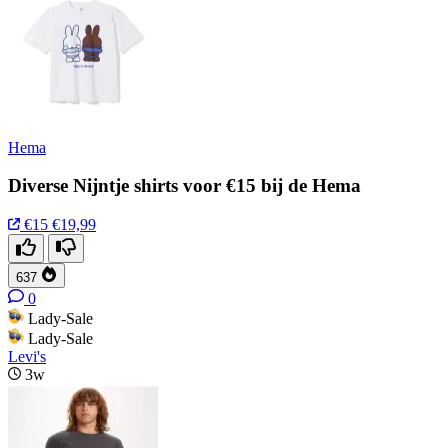
Hema
Diverse Nijntje shirts voor €15 bij de Hema
€15
€19,99
637
0
Lady-Sale
Lady-Sale
Levi's
3w