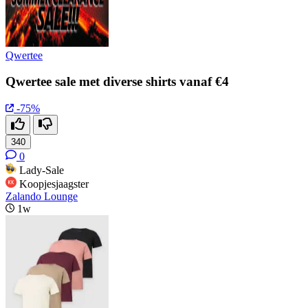
Qwertee
Qwertee sale met diverse shirts vanaf €4
-75%
340
0
Lady-Sale
Koopjesjaagster
Zalando Lounge
1w