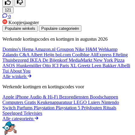
121
0
Koopjesjaagster
Populaire winkels
Populaire categorieën
Werkende kortingscodes en kortingen in augustus 2026
Domino's
Hema
Amazon.nl
Groupon
Nike
H&M
Wehkamp
Zalando
C&A
Albert Heijn
bol.com
Coolblue
AliExpress
Efteling
Thuisbezorgd
IKEA
De Bijenkorf
MediaMarkt
New York Pizza
ASOS
Hunkemöller
Otto
ICI Paris XL
Greetz
Leen Bakker
Albelli
Tui
About You
Alle winkels
Werkende kortingen en kortingscodes voor
Apple iPhone
Audio & Hi-Fi
Bezorgdiensten
Boodschappen
Computers
Gratis
Keukenapparatuur
LEGO
Luiers
Nintendo
Switch
Parfums
Playstation
Playstation 5
Prijsfouten
Rituals
Speelgoed
Televisies
Alle categorieën