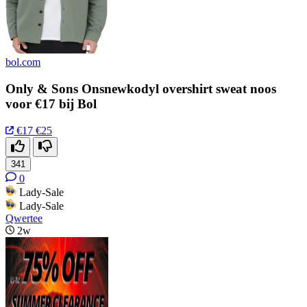
bol.com
Only & Sons Onsnewkodyl overshirt sweat noos
voor €17 bij Bol
€17
€25
341
0
Lady-Sale
Lady-Sale
Qwertee
2w