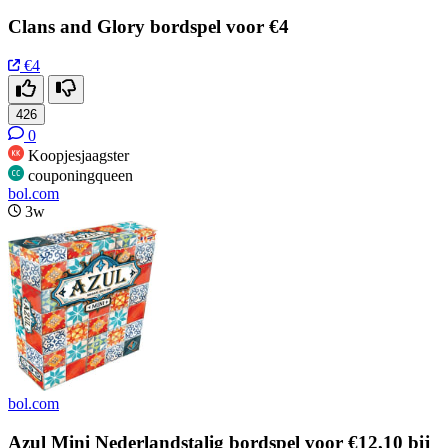
Clans and Glory bordspel voor €4
€4
426
0
Koopjesjaagster
couponingqueen
bol.com
3w
bol.com
Azul Mini Nederlandstalig bordspel voor €12,10 bij