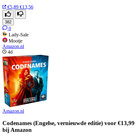
€5,89
€13,56
382
0
Lady-Sale
Mootje
Amazon.nl
4d
Amazon.nl
Codenames (Engelse, vernieuwde editie) voor €13,99
bij Amazon