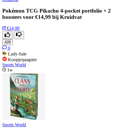
Pokémon TCG Pikachu 4-pocket portfolio + 2
boosters voor €14,99 bij Kruidvat
€14,99
428
0
Lady-Sale
Koopjesjaagster
Sports World
1w
Sports World