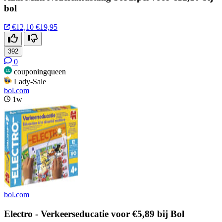
bol
€12,10
€19,95
392
0
couponingqueen
Lady-Sale
bol.com
1w
bol.com
Electro - Verkeerseducatie voor €5,89 bij Bol