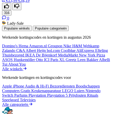
€15,99
€34,19
316
0
Lady-Sale
Populaire winkels
Populaire categorieën
Werkende kortingscodes en kortingen in augustus 2026
Domino's
Hema
Amazon.nl
Groupon
Nike
H&M
Wehkamp
Zalando
C&A
Albert Heijn
bol.com
Coolblue
AliExpress
Efteling
Thuisbezorgd
IKEA
De Bijenkorf
MediaMarkt
New York Pizza
ASOS
Hunkemöller
Otto
ICI Paris XL
Greetz
Leen Bakker
Albelli
Tui
About You
Alle winkels
Werkende kortingen en kortingscodes voor
Apple iPhone
Audio & Hi-Fi
Bezorgdiensten
Boodschappen
Computers
Gratis
Keukenapparatuur
LEGO
Luiers
Nintendo
Switch
Parfums
Playstation
Playstation 5
Prijsfouten
Rituals
Speelgoed
Televisies
Alle categorieën