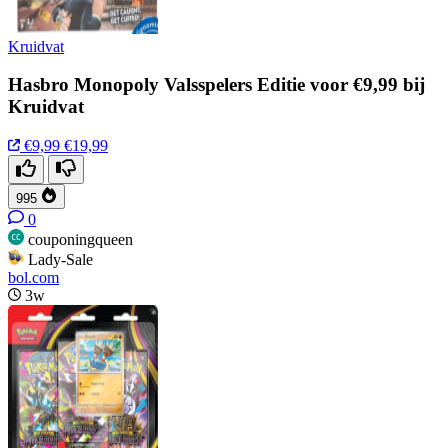
Kruidvat
Hasbro Monopoly Valsspelers Editie voor €9,99 bij
Kruidvat
€9,99
€19,99
995
0
couponingqueen
Lady-Sale
bol.com
3w