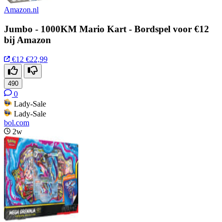
Amazon.nl
Jumbo - 1000KM Mario Kart - Bordspel voor €12
bij Amazon
€12
€22,99
490
0
Lady-Sale
Lady-Sale
bol.com
2w