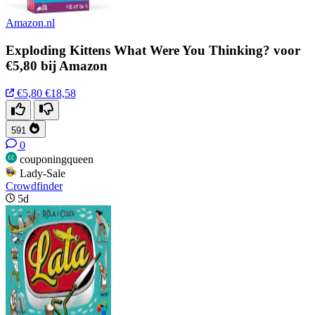
Amazon.nl
Exploding Kittens What Were You Thinking? voor
€5,80 bij Amazon
€5,80
€18,58
591
0
couponingqueen
Lady-Sale
Crowdfinder
5d