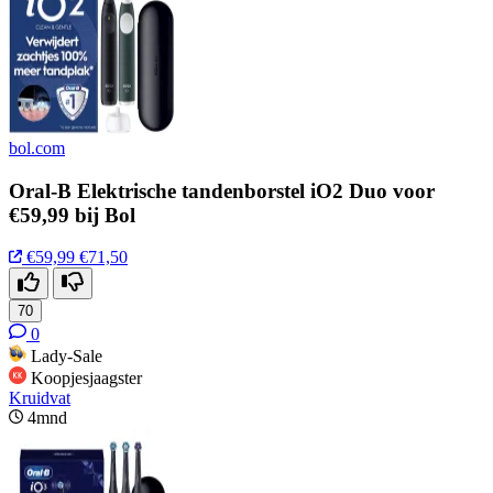
bol.com
Oral-B Elektrische tandenborstel iO2 Duo voor
€59,99 bij Bol
€59,99
€71,50
70
0
Lady-Sale
Koopjesjaagster
Kruidvat
4mnd