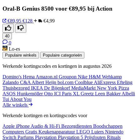
Oral-B Genius 8500 voor €89,95 bij Action
€89,95
€128
€4,99
40
0
Lo-es
Populaire winkels
Populaire categorieën
Werkende kortingscodes en kortingen in augustus 2026
Domino's
Hema
Amazon.nl
Groupon
Nike
H&M
Wehkamp
Zalando
C&A
Albert Heijn
bol.com
Coolblue
AliExpress
Efteling
Thuisbezorgd
IKEA
De Bijenkorf
MediaMarkt
New York Pizza
ASOS
Hunkemöller
Otto
ICI Paris XL
Greetz
Leen Bakker
Albelli
Tui
About You
Alle winkels
Werkende kortingen en kortingscodes voor
Apple iPhone
Audio & Hi-Fi
Bezorgdiensten
Boodschappen
Computers
Gratis
Keukenapparatuur
LEGO
Luiers
Nintendo
Switch
Parfums
Playstation
Playstation 5
Prijsfouten
Rituals