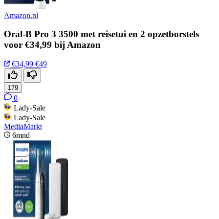
Amazon.nl
Oral-B Pro 3 3500 met reisetui en 2 opzetborstels
voor €34,99 bij Amazon
€34,99
€49
179
0
Lady-Sale
Lady-Sale
MediaMarkt
6mnd