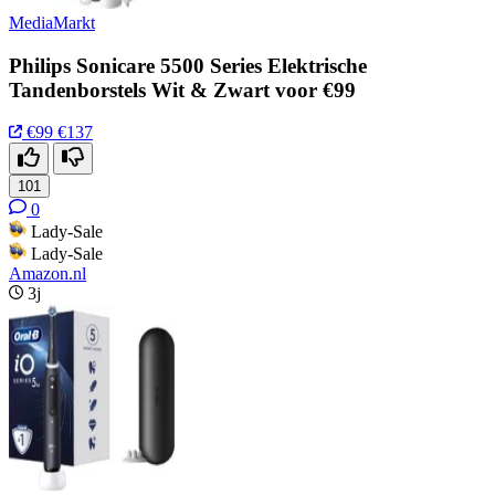
MediaMarkt
Philips Sonicare 5500 Series Elektrische
Tandenborstels Wit & Zwart voor €99
€99
€137
101
0
Lady-Sale
Lady-Sale
Amazon.nl
3j