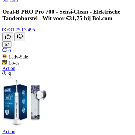
Oral-B PRO Pro 700 - Sensi-Clean - Elektrische
Tandenborstel - Wit voor €31,75 bij Bol.com
€31,75
€3.495
57
0
Lady-Sale
Lo-es
Action
3j
Action