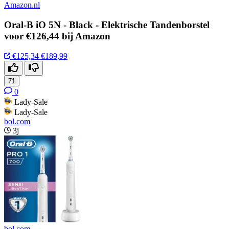
Amazon.nl
Oral-B iO 5N - Black - Elektrische Tandenborstel
voor €126,44 bij Amazon
€125,34
€189,99
71
0
Lady-Sale
Lady-Sale
bol.com
3j
bol.com