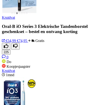
Kruidvat
Oral‑B iO Series 3 Elektrische Tandenborstel
geschenkset – bestel en ontvang korting
€54,99
€74,95
Gratis
225
0
Do
Koopjesjaagster
Kruidvat
1mnd