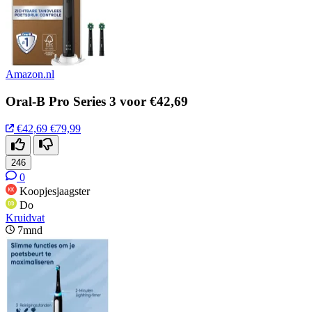
Amazon.nl
Oral‑B Pro Series 3 voor €42,69
€42,69
€79,99
246
0
Koopjesjaagster
Do
Kruidvat
7mnd