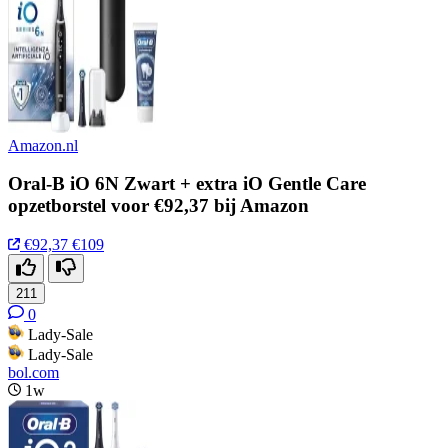
Amazon.nl
Oral-B iO 6N Zwart + extra iO Gentle Care
opzetborstel voor €92,37 bij Amazon
€92,37
€109
211
0
Lady-Sale
Lady-Sale
bol.com
1w