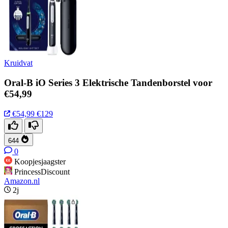
Kruidvat
Oral-B iO Series 3 Elektrische Tandenborstel voor
€54,99
€54,99
€129
644
0
Koopjesjaagster
PrincessDiscount
Amazon.nl
2j