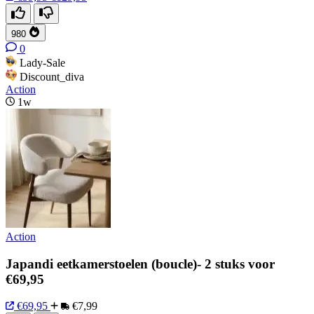
980
0
Lady-Sale
Discount_diva
Action
1w
Action
Japandi eetkamerstoelen (boucle)- 2 stuks voor
€69,95
€69,95
€7,99