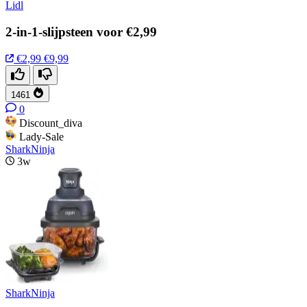
Lidl
2-in-1-slijpsteen voor €2,99
€2,99
€9,99
1461
0
Discount_diva
Lady-Sale
SharkNinja
3w
SharkNinja