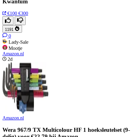
Kwantum
€100
€300
1191
0
Lady-Sale
Mootje
Amazon.nl
2d
Amazon.nl
Wera 967/9 TX Multicolour HF 1 hoeksleutelset (9-
delig) voor €22,79 bij Amazon