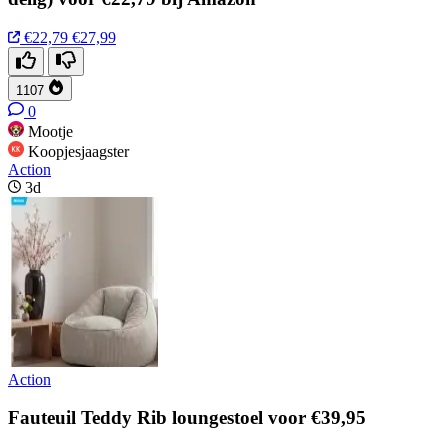
€22,79
€27,99
1107
0
Mootje
Koopjesjaagster
Action
3d
Action
Fauteuil Teddy Rib loungestoel voor €39,95