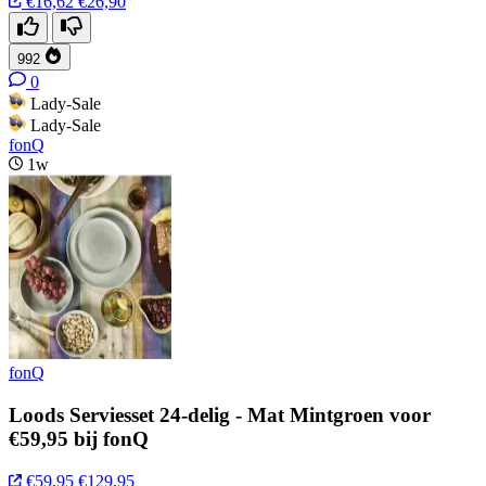
€16,62
€26,90
992
0
Lady-Sale
Lady-Sale
fonQ
1w
fonQ
Loods Serviesset 24-delig - Mat Mintgroen voor
€59,95 bij fonQ
€59,95
€129,95