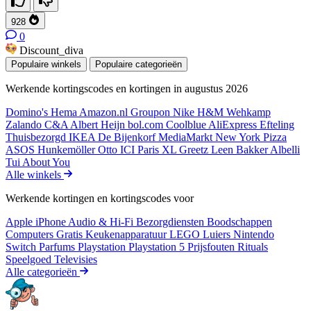
928
0
Discount_diva
Populaire winkels
Populaire categorieën
Werkende kortingscodes en kortingen in augustus 2026
Domino's
Hema
Amazon.nl
Groupon
Nike
H&M
Wehkamp
Zalando
C&A
Albert Heijn
bol.com
Coolblue
AliExpress
Efteling
Thuisbezorgd
IKEA
De Bijenkorf
MediaMarkt
New York Pizza
ASOS
Hunkemöller
Otto
ICI Paris XL
Greetz
Leen Bakker
Albelli
Tui
About You
Alle winkels
Werkende kortingen en kortingscodes voor
Apple iPhone
Audio & Hi-Fi
Bezorgdiensten
Boodschappen
Computers
Gratis
Keukenapparatuur
LEGO
Luiers
Nintendo
Switch
Parfums
Playstation
Playstation 5
Prijsfouten
Rituals
Speelgoed
Televisies
Alle categorieën