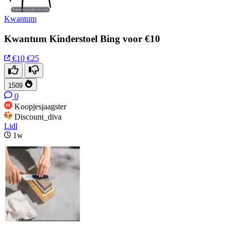
Kwantum
Kwantum Kinderstoel Bing voor €10
€10
€25
1509
0
Koopjesjaagster
Discount_diva
Lidl
1w