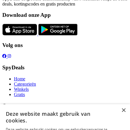
deals, kortingscodes en gratis producten
Download onze App
Volg ons
SpyDeals
Home
Categorieën
Winkels
Gratis
Over ons
×
Deze website maakt gebruik van
Over ons
cookies.
Contact
Publicatieregels
Deze website gebruikt cookies om uw gebruikerservaring te