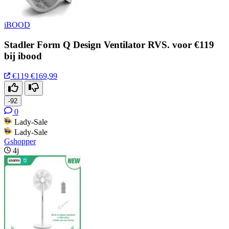
iBOOD
Stadler Form Q Design Ventilator RVS. voor €119
bij ibood
€119
€169,99
-92
0
Lady-Sale
Lady-Sale
Gshopper
4j