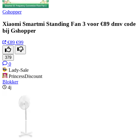
Gshopper
Xiaomi Smartmi Standing Fan 3 voor €89 dmv code
bij Gshopper
€89
€99
379
0
Lady-Sale
PrincessDiscount
Blokker
4j