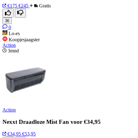
€175
€245
Gratis
36
0
Lo-es
Koopjesjaagster
Action
3mnd
Action
Nexxt Draadloze Mist Fan voor €34,95
€34,95
€53,95