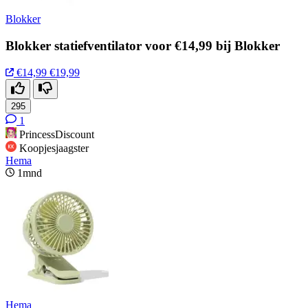
Blokker
Blokker statiefventilator voor €14,99 bij Blokker
€14,99
€19,99
295
1
PrincessDiscount
Koopjesjaagster
Hema
1mnd
Hema