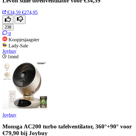
Levoit stille torenventilator voor €34,59
€34,59
€274,95
238
0
Koopjesjaagster
Lady-Sale
Joybuy
1mnd
Joybuy
Monsga AC200 turbo tafelventilator, 360°+90° voor
€79,90 bij Joybuy