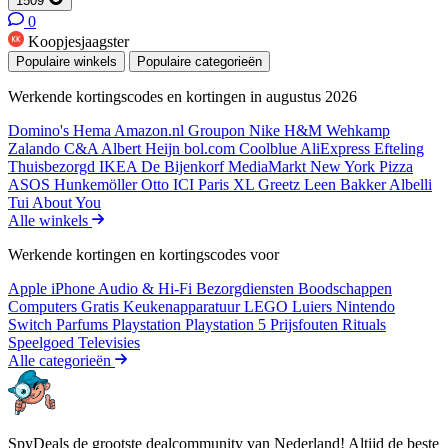
1509
0
Koopjesjaagster
Populaire winkels
Populaire categorieën
Werkende kortingscodes en kortingen in augustus 2026
Domino's
Hema
Amazon.nl
Groupon
Nike
H&M
Wehkamp
Zalando
C&A
Albert Heijn
bol.com
Coolblue
AliExpress
Efteling
Thuisbezorgd
IKEA
De Bijenkorf
MediaMarkt
New York Pizza
ASOS
Hunkemöller
Otto
ICI Paris XL
Greetz
Leen Bakker
Albelli
Tui
About You
Alle winkels
Werkende kortingen en kortingscodes voor
Apple iPhone
Audio & Hi-Fi
Bezorgdiensten
Boodschappen
Computers
Gratis
Keukenapparatuur
LEGO
Luiers
Nintendo
Switch
Parfums
Playstation
Playstation 5
Prijsfouten
Rituals
Speelgoed
Televisies
Alle categorieën
SpyDeals de grootste dealcommunity van Nederland! Altijd de beste