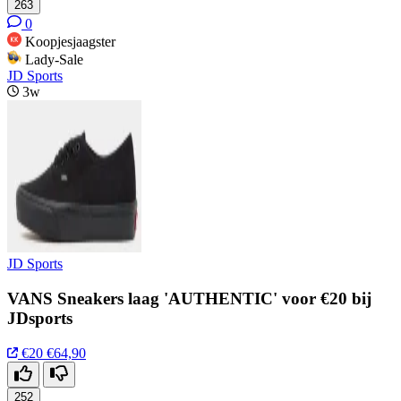
263
0
Koopjesjaagster
Lady-Sale
JD Sports
3w
JD Sports
VANS Sneakers laag 'AUTHENTIC' voor €20 bij
JDsports
€20
€64,90
252