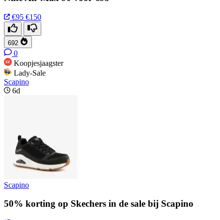
€95
€150
692
0
Koopjesjaagster
Lady-Sale
Scapino
6d
Scapino
50% korting op Skechers in de sale bij Scapino