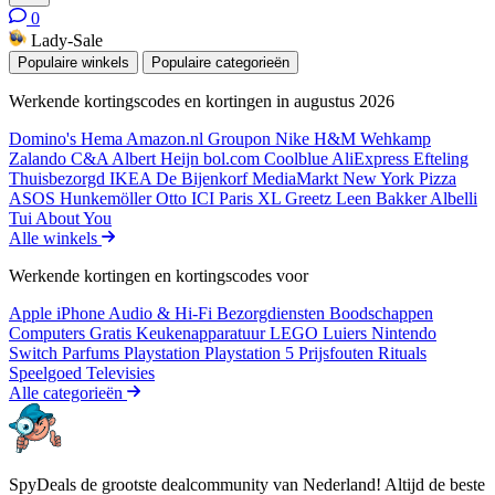
0
Lady-Sale
Populaire winkels
Populaire categorieën
Werkende kortingscodes en kortingen in augustus 2026
Domino's
Hema
Amazon.nl
Groupon
Nike
H&M
Wehkamp
Zalando
C&A
Albert Heijn
bol.com
Coolblue
AliExpress
Efteling
Thuisbezorgd
IKEA
De Bijenkorf
MediaMarkt
New York Pizza
ASOS
Hunkemöller
Otto
ICI Paris XL
Greetz
Leen Bakker
Albelli
Tui
About You
Alle winkels
Werkende kortingen en kortingscodes voor
Apple iPhone
Audio & Hi-Fi
Bezorgdiensten
Boodschappen
Computers
Gratis
Keukenapparatuur
LEGO
Luiers
Nintendo
Switch
Parfums
Playstation
Playstation 5
Prijsfouten
Rituals
Speelgoed
Televisies
Alle categorieën
SpyDeals de grootste dealcommunity van Nederland! Altijd de beste