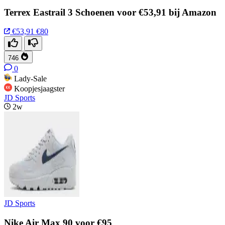
Terrex Eastrail 3 Schoenen voor €53,91 bij Amazon
€53,91
€80
746
0
Lady-Sale
Koopjesjaagster
JD Sports
2w
JD Sports
Nike Air Max 90 voor €95