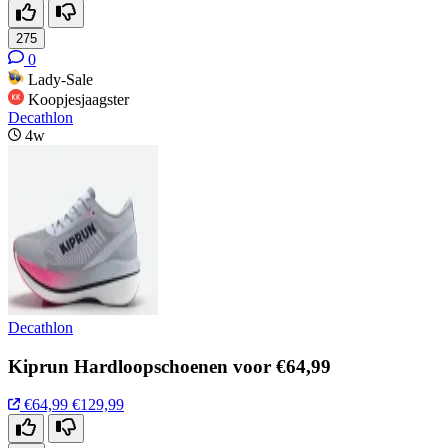
275
0
Lady-Sale
Koopjesjaagster
Decathlon
4w
Decathlon
Kiprun Hardloopschoenen voor €64,99
€64,99
€129,99