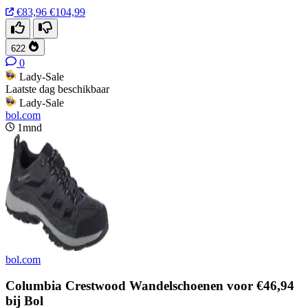
€83,96
€104,99
622
0
Lady-Sale
Laatste dag beschikbaar
Lady-Sale
bol.com
1mnd
bol.com
Columbia Crestwood Wandelschoenen voor €46,94
bij Bol