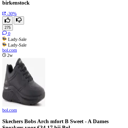
birkenstock
-30%
275
0
Lady-Sale
Lady-Sale
bol.com
2w
bol.com
Skechers Bobs Arch mfort B Sweet - A Dames
Sneakers voor €34,17 bij Bol