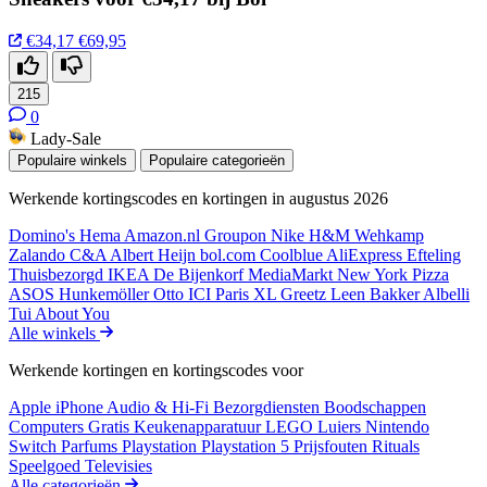
€34,17
€69,95
215
0
Lady-Sale
Populaire winkels
Populaire categorieën
Werkende kortingscodes en kortingen in augustus 2026
Domino's
Hema
Amazon.nl
Groupon
Nike
H&M
Wehkamp
Zalando
C&A
Albert Heijn
bol.com
Coolblue
AliExpress
Efteling
Thuisbezorgd
IKEA
De Bijenkorf
MediaMarkt
New York Pizza
ASOS
Hunkemöller
Otto
ICI Paris XL
Greetz
Leen Bakker
Albelli
Tui
About You
Alle winkels
Werkende kortingen en kortingscodes voor
Apple iPhone
Audio & Hi-Fi
Bezorgdiensten
Boodschappen
Computers
Gratis
Keukenapparatuur
LEGO
Luiers
Nintendo
Switch
Parfums
Playstation
Playstation 5
Prijsfouten
Rituals
Speelgoed
Televisies
Alle categorieën