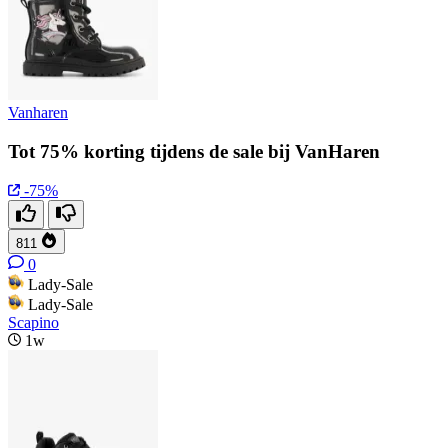
Vanharen
Tot 75% korting tijdens de sale bij VanHaren
-75%
811
0
Lady-Sale
Lady-Sale
Scapino
1w