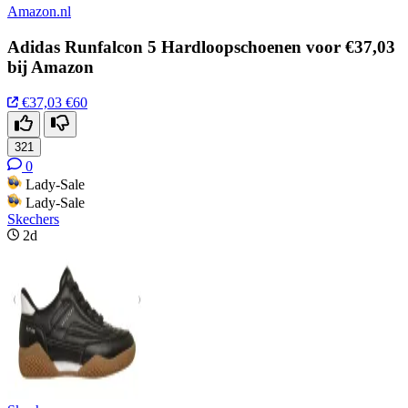
Amazon.nl
Adidas Runfalcon 5 Hardloopschoenen voor €37,03
bij Amazon
€37,03
€60
321
0
Lady-Sale
Lady-Sale
Skechers
2d