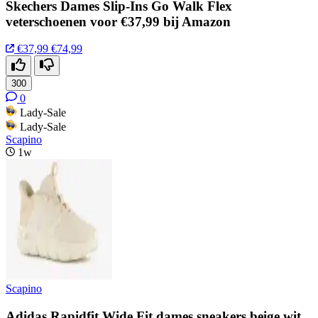
Skechers Dames Slip-Ins Go Walk Flex
veterschoenen voor €37,99 bij Amazon
€37,99
€74,99
300
0
Lady-Sale
Lady-Sale
Scapino
1w
Scapino
Adidas Rapidfit Wide Fit dames sneakers beige wit