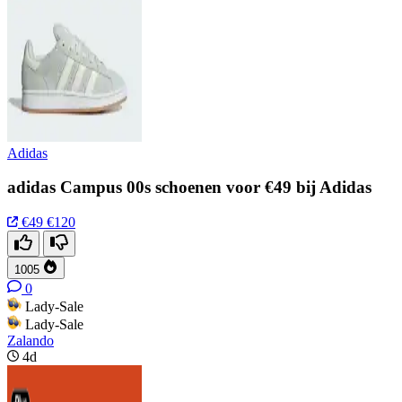
Adidas
adidas Campus 00s schoenen voor €49 bij Adidas
€49
€120
1005
0
Lady-Sale
Lady-Sale
Zalando
4d