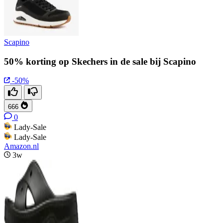
Scapino
50% korting op Skechers in de sale bij Scapino
-50%
666
0
Lady-Sale
Lady-Sale
Amazon.nl
3w