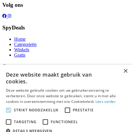
Volg ons
SpyDeals
Home
Categorieën
Winkels
Gratis
Over ons
×
Deze website maakt gebruik van
Over ons
cookies.
Contact
Publicatieregels
Deze website gebruikt cookies om uw gebruikerservaring te
verbeteren. Door onze website te gebruiken, stemt u in met alle
Legal
cookies in overeenstemming met ons Cookiebeleid.
Lees verder
STRIKT NOODZAKELIJK
PRESTATIE
Privacy
Cookieverklaring
Algemene Voorwaarden
TARGETING
FUNCTIONEEL
Disclaimer
DETAILS WEERGEVEN