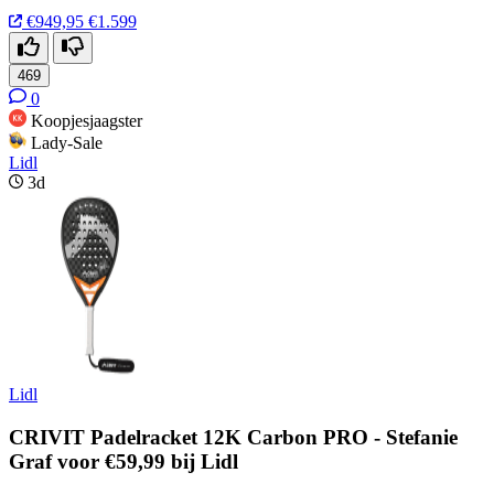
€949,95
€1.599
469
0
Koopjesjaagster
Lady-Sale
Lidl
3d
Lidl
CRIVIT Padelracket 12K Carbon PRO - Stefanie
Graf voor €59,99 bij Lidl