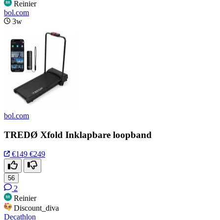
Reinier
bol.com
3w
bol.com
TREDØ Xfold Inklapbare loopband
€149
€249
56
2
Reinier
Discount_diva
Decathlon