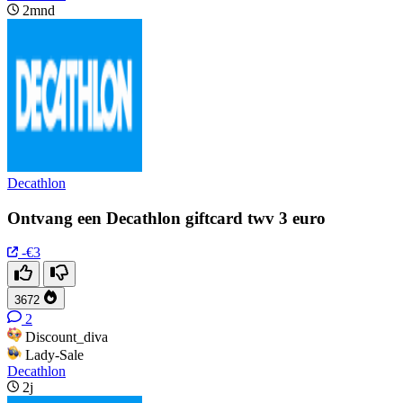
2mnd
Decathlon
Ontvang een Decathlon giftcard twv 3 euro
-€3
3672
2
Discount_diva
Lady-Sale
Decathlon
2j