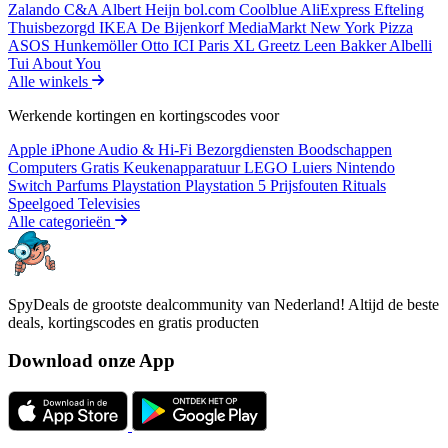
Zalando
C&A
Albert Heijn
bol.com
Coolblue
AliExpress
Efteling
Thuisbezorgd
IKEA
De Bijenkorf
MediaMarkt
New York Pizza
ASOS
Hunkemöller
Otto
ICI Paris XL
Greetz
Leen Bakker
Albelli
Tui
About You
Alle winkels
Werkende kortingen en kortingscodes voor
Apple iPhone
Audio & Hi-Fi
Bezorgdiensten
Boodschappen
Computers
Gratis
Keukenapparatuur
LEGO
Luiers
Nintendo
Switch
Parfums
Playstation
Playstation 5
Prijsfouten
Rituals
Speelgoed
Televisies
Alle categorieën
SpyDeals de grootste dealcommunity van Nederland! Altijd de beste
deals, kortingscodes en gratis producten
Download onze App