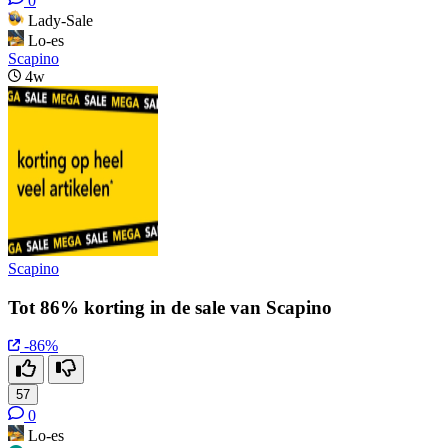
0
Lady-Sale
Lo-es
Scapino
4w
Scapino
Tot 86% korting in de sale van Scapino
-86%
57
0
Lo-es