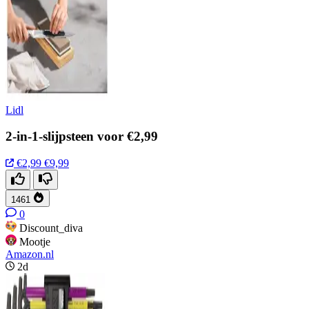
Lidl
2-in-1-slijpsteen voor €2,99
€2,99
€9,99
1461
0
Discount_diva
Mootje
Amazon.nl
2d