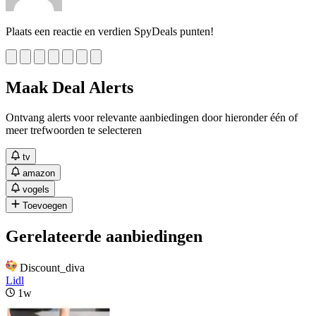
Plaats een reactie en verdien SpyDeals punten!
Maak Deal Alerts
Ontvang alerts voor relevante aanbiedingen door hieronder één of
meer trefwoorden te selecteren
tv
amazon
vogels
Toevoegen
Gerelateerde aanbiedingen
Discount_diva
Lidl
1w