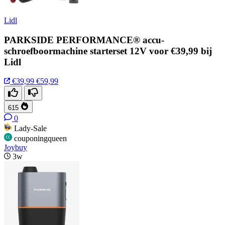
Lidl
PARKSIDE PERFORMANCE® accu-
schroefboormachine starterset 12V voor €39,99 bij
Lidl
€39,99
€59,99
615
0
Lady-Sale
couponingqueen
Joybuy
3w