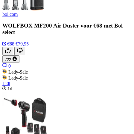
bol.com
WOLFBOX MF200 Air Duster voor €68 met Bol
select
€68
€79,95
722
0
Lady-Sale
Lady-Sale
Lidl
1d