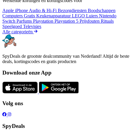
Werkende kortingen en kortingscodes voor
Apple iPhone
Audio & Hi-Fi
Bezorgdiensten
Boodschappen
Computers
Gratis
Keukenapparatuur
LEGO
Luiers
Nintendo
Switch
Parfums
Playstation
Playstation 5
Prijsfouten
Rituals
Speelgoed
Televisies
Alle categorieën
SpyDeals de grootste dealcommunity van Nederland! Altijd de beste
deals, kortingscodes en gratis producten
Download onze App
Volg ons
SpyDeals