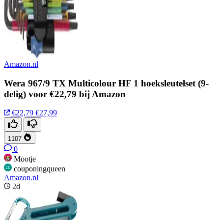
Amazon.nl
Wera 967/9 TX Multicolour HF 1 hoeksleutelset (9-
delig) voor €22,79 bij Amazon
€22,79
€27,99
1107
0
Mootje
couponingqueen
Amazon.nl
2d