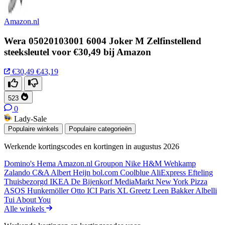
Amazon.nl
Wera 05020103001 6004 Joker M Zelfinstellend
steeksleutel voor €30,49 bij Amazon
€30,49
€43,19
523
0
Lady-Sale
Populaire winkels
Populaire categorieën
Werkende kortingscodes en kortingen in augustus 2026
Domino's
Hema
Amazon.nl
Groupon
Nike
H&M
Wehkamp
Zalando
C&A
Albert Heijn
bol.com
Coolblue
AliExpress
Efteling
Thuisbezorgd
IKEA
De Bijenkorf
MediaMarkt
New York Pizza
ASOS
Hunkemöller
Otto
ICI Paris XL
Greetz
Leen Bakker
Albelli
Tui
About You
Alle winkels