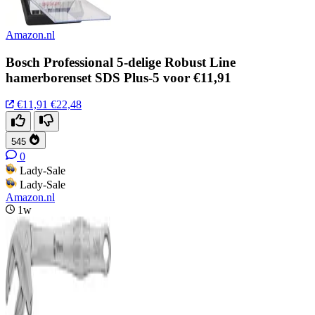
Amazon.nl
Bosch Professional 5-delige Robust Line
hamerborenset SDS Plus-5 voor €11,91
€11,91
€22,48
545
0
Lady-Sale
Lady-Sale
Amazon.nl
1w