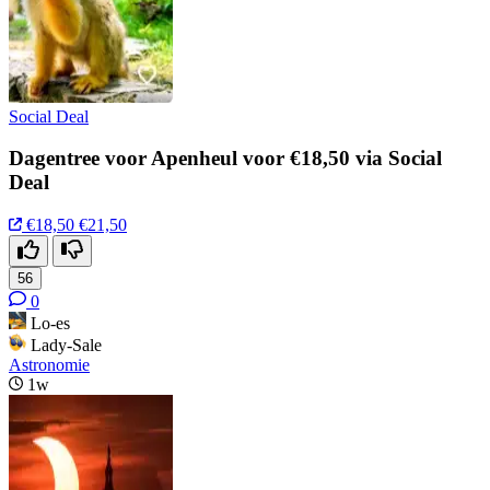
Social Deal
Dagentree voor Apenheul voor €18,50 via Social
Deal
€18,50
€21,50
56
0
Lo-es
Lady-Sale
Astronomie
1w