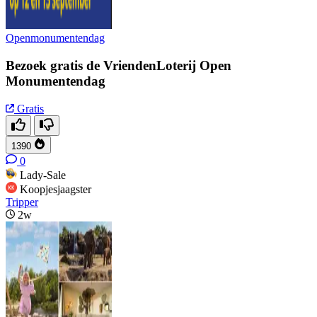
Openmonumentendag
Bezoek gratis de VriendenLoterij Open
Monumentendag
Gratis
1390
0
Lady-Sale
Koopjesjaagster
Tripper
2w