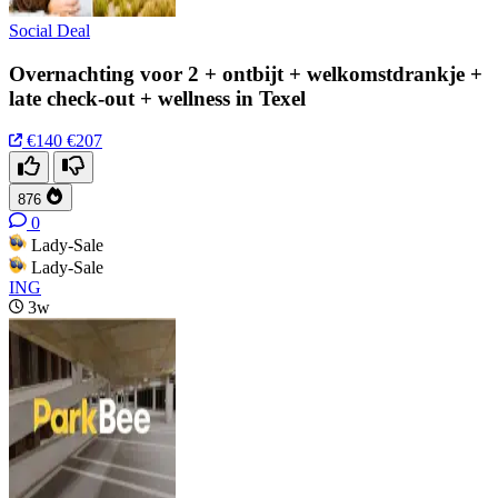
Social Deal
Overnachting voor 2 + ontbijt + welkomstdrankje +
late check-out + wellness in Texel
€140
€207
876
0
Lady-Sale
Lady-Sale
ING
3w