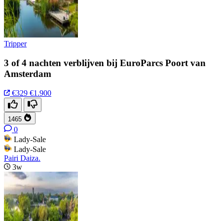
Tripper
3 of 4 nachten verblijven bij EuroParcs Poort van
Amsterdam
€329
€1.900
1465
0
Lady-Sale
Lady-Sale
Pairi Daiza.
3w