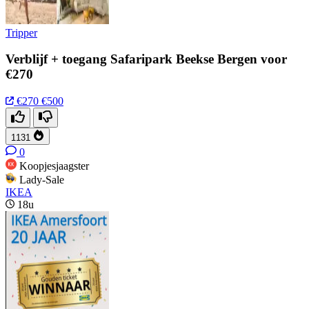
Tripper
Verblijf + toegang Safaripark Beekse Bergen voor
€270
€270
€500
1131
0
Koopjesjaagster
Lady-Sale
IKEA
18u