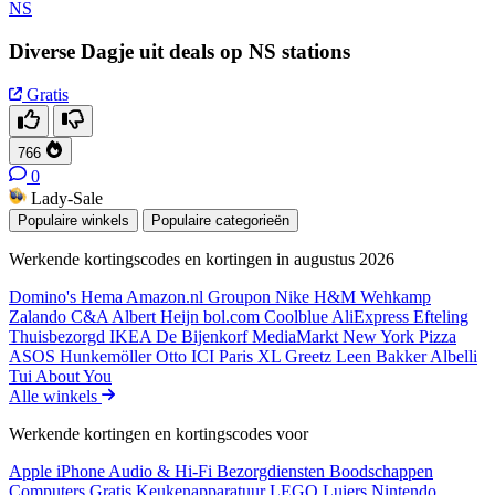
NS
Diverse Dagje uit deals op NS stations
Gratis
766
0
Lady-Sale
Populaire winkels
Populaire categorieën
Werkende kortingscodes en kortingen in augustus 2026
Domino's
Hema
Amazon.nl
Groupon
Nike
H&M
Wehkamp
Zalando
C&A
Albert Heijn
bol.com
Coolblue
AliExpress
Efteling
Thuisbezorgd
IKEA
De Bijenkorf
MediaMarkt
New York Pizza
ASOS
Hunkemöller
Otto
ICI Paris XL
Greetz
Leen Bakker
Albelli
Tui
About You
Alle winkels
Werkende kortingen en kortingscodes voor
Apple iPhone
Audio & Hi-Fi
Bezorgdiensten
Boodschappen
Computers
Gratis
Keukenapparatuur
LEGO
Luiers
Nintendo