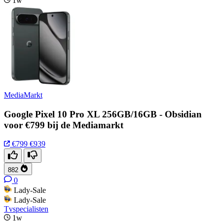
1w
MediaMarkt
Google Pixel 10 Pro XL 256GB/16GB - Obsidian
voor €799 bij de Mediamarkt
€799
€939
882
0
Lady-Sale
Lady-Sale
Tvspecialisten
1w