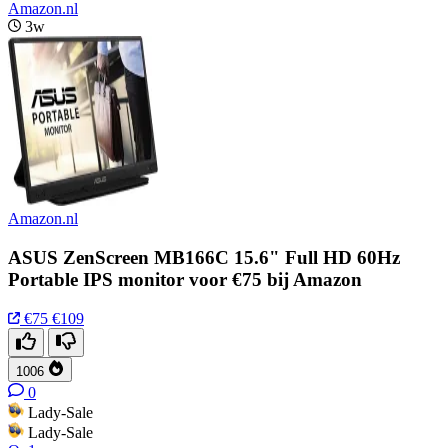
Amazon.nl
3w
Amazon.nl
ASUS ZenScreen MB166C 15.6" Full HD 60Hz
Portable IPS monitor voor €75 bij Amazon
€75
€109
1006
0
Lady-Sale
Lady-Sale