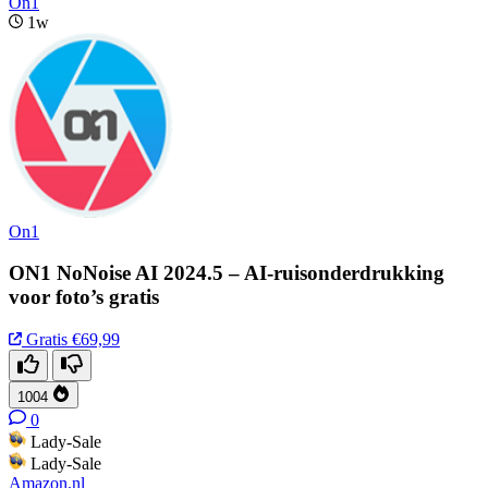
On1
1w
On1
ON1 NoNoise AI 2024.5 – AI-ruisonderdrukking
voor foto’s gratis
Gratis
€69,99
1004
0
Lady-Sale
Lady-Sale
Amazon.nl