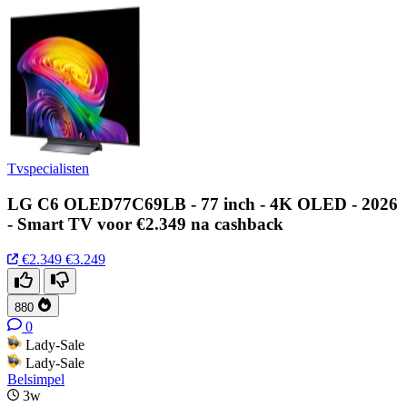
Tvspecialisten
LG C6 OLED77C69LB - 77 inch - 4K OLED - 2026
- Smart TV voor €2.349 na cashback
€2.349
€3.249
880
0
Lady-Sale
Lady-Sale
Belsimpel
3w