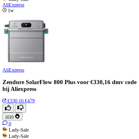
AliExpress
1w
AliExpress
Zendure SolarFlow 800 Plus voor €330,16 dmv code
bij Aliexpress
€330,16
€479
1010
0
Lady-Sale
Lady-Sale