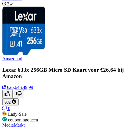
3w
Amazon.nl
Lexar 633x 256GB Micro SD Kaart voor €26,64 bij
Amazon
€26,64
€49,99
982
0
Lady-Sale
couponingqueen
MediaMarkt