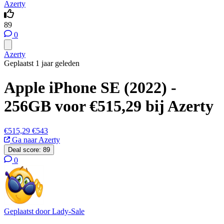
Azerty
89
0
Azerty
Geplaatst 1 jaar geleden
Apple iPhone SE (2022) -
256GB voor €515,29 bij Azerty
€515,29
€543
Ga naar Azerty
Deal score:
89
0
Geplaatst door
Lady-Sale