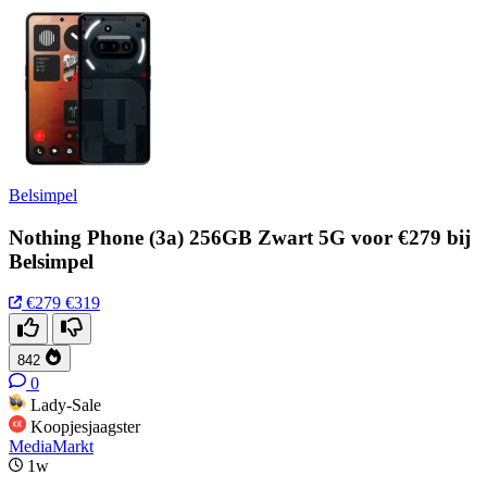
Belsimpel
Nothing Phone (3a) 256GB Zwart 5G voor €279 bij
Belsimpel
€279
€319
842
0
Lady-Sale
Koopjesjaagster
MediaMarkt
1w