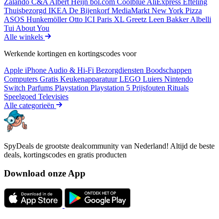
Zalando
C&A
Albert Heijn
bol.com
Coolblue
AliExpress
Efteling
Thuisbezorgd
IKEA
De Bijenkorf
MediaMarkt
New York Pizza
ASOS
Hunkemöller
Otto
ICI Paris XL
Greetz
Leen Bakker
Albelli
Tui
About You
Alle winkels
Werkende kortingen en kortingscodes voor
Apple iPhone
Audio & Hi-Fi
Bezorgdiensten
Boodschappen
Computers
Gratis
Keukenapparatuur
LEGO
Luiers
Nintendo
Switch
Parfums
Playstation
Playstation 5
Prijsfouten
Rituals
Speelgoed
Televisies
Alle categorieën
SpyDeals de grootste dealcommunity van Nederland! Altijd de beste
deals, kortingscodes en gratis producten
Download onze App