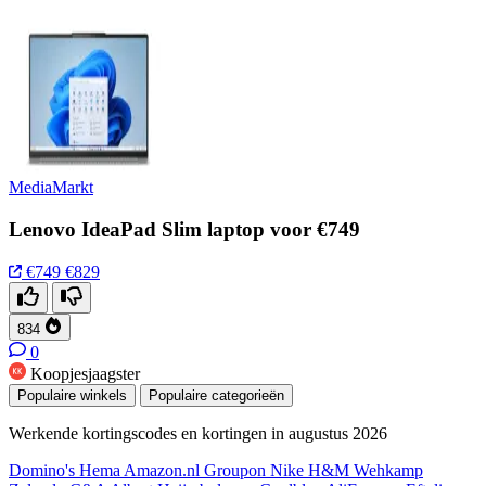
MediaMarkt
Lenovo IdeaPad Slim laptop voor €749
€749
€829
834
0
Koopjesjaagster
Populaire winkels
Populaire categorieën
Werkende kortingscodes en kortingen in augustus 2026
Domino's
Hema
Amazon.nl
Groupon
Nike
H&M
Wehkamp