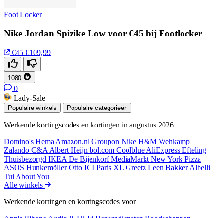
Foot Locker
Nike Jordan Spizike Low voor €45 bij Footlocker
€45
€109,99
1080
0
Lady-Sale
Populaire winkels
Populaire categorieën
Werkende kortingscodes en kortingen in augustus 2026
Domino's
Hema
Amazon.nl
Groupon
Nike
H&M
Wehkamp
Zalando
C&A
Albert Heijn
bol.com
Coolblue
AliExpress
Efteling
Thuisbezorgd
IKEA
De Bijenkorf
MediaMarkt
New York Pizza
ASOS
Hunkemöller
Otto
ICI Paris XL
Greetz
Leen Bakker
Albelli
Tui
About You
Alle winkels
Werkende kortingen en kortingscodes voor