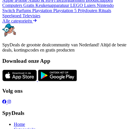
Apple iPhone
Audio & Hi-Fi
Bezorgdiensten
Boodschappen
Computers
Gratis
Keukenapparatuur
LEGO
Luiers
Nintendo
Switch
Parfums
Playstation
Playstation 5
Prijsfouten
Rituals
Speelgoed
Televisies
Alle categorieën
SpyDeals de grootste dealcommunity van Nederland! Altijd de beste
deals, kortingscodes en gratis producten
Download onze App
Volg ons
SpyDeals
Home