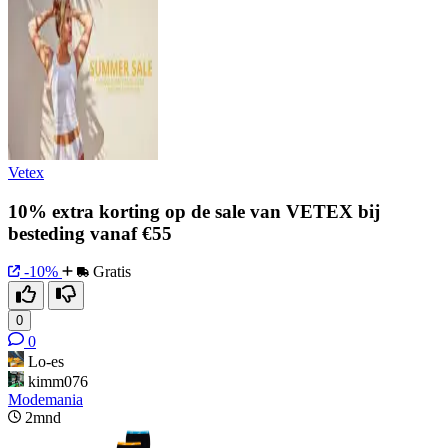
Vetex
10% extra korting op de sale van VETEX bij
besteding vanaf €55
-10%
Gratis
0
0
Lo-es
kimm076
Modemania
2mnd