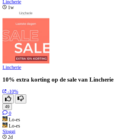
Lincherie
1w
Lincherie
10% extra korting op de sale van Lincherie
-10%
49
0
Lo-es
Lo-es
Sloggi
2d