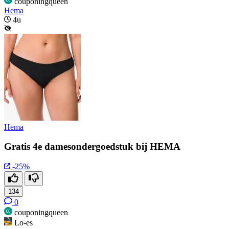
couponingqueen
Hema
4u
Hema
Gratis 4e damesondergoedstuk bij HEMA
-25%
134
0
couponingqueen
Lo-es