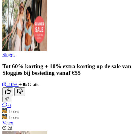
Sloggi
Tot 60% korting + 10% extra korting op de sale van
Sloggies bij besteding vanaf €55
-10%
Gratis
47
0
Lo-es
Lo-es
Vetex
2d