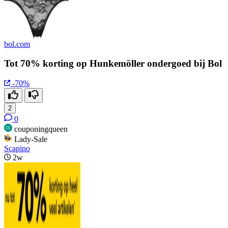
bol.com
Tot 70% korting op Hunkemöller ondergoed bij Bol
-70%
2
0
couponingqueen
Lady-Sale
Scapino
2w