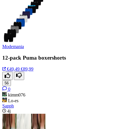
Modemania
12-pack Puma boxershorts
€49,49
€89,99
56
0
kimm076
Lo-es
Sapph
4j