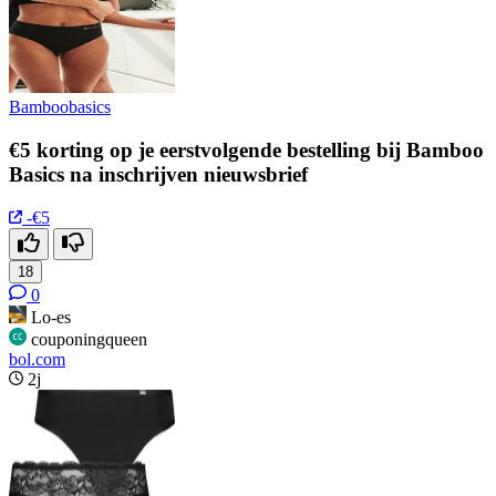
Bamboobasics
€5 korting op je eerstvolgende bestelling bij Bamboo
Basics na inschrijven nieuwsbrief
-€5
18
0
Lo-es
couponingqueen
bol.com
2j