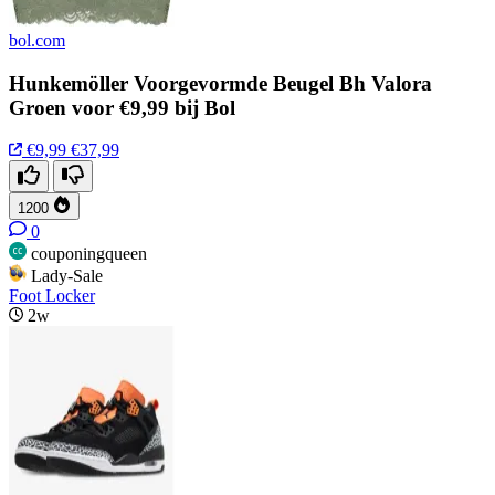
bol.com
Hunkemöller Voorgevormde Beugel Bh Valora
Groen voor €9,99 bij Bol
€9,99
€37,99
1200
0
couponingqueen
Lady-Sale
Foot Locker
2w