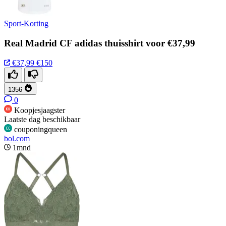
Sport-Korting
Real Madrid CF adidas thuisshirt voor €37,99
€37,99
€150
1356
0
Koopjesjaagster
Laatste dag beschikbaar
couponingqueen
bol.com
1mnd