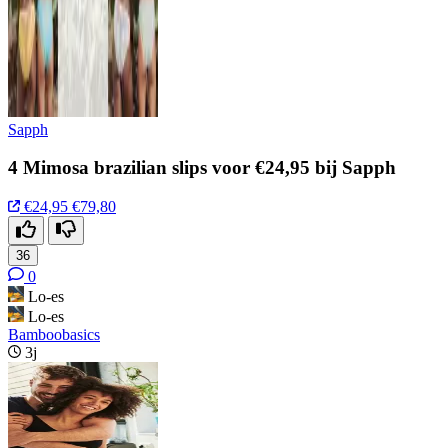
Sapph
4 Mimosa brazilian slips voor €24,95 bij Sapph
€24,95
€79,80
36
0
Lo-es
Lo-es
Bamboobasics
3j