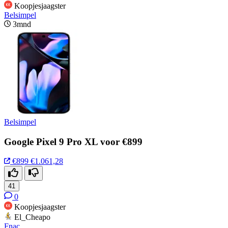
Koopjesjaagster
Belsimpel
3mnd
Belsimpel
Google Pixel 9 Pro XL voor €899
€899
€1.061,28
41
0
Koopjesjaagster
El_Cheapo
Fnac