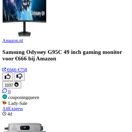
Amazon.nl
Samsung Odyssey G95C 49 inch gaming monitor
voor €666 bij Amazon
€666
€758
1037
0
couponingqueen
Lady-Sale
AliExpress
4d