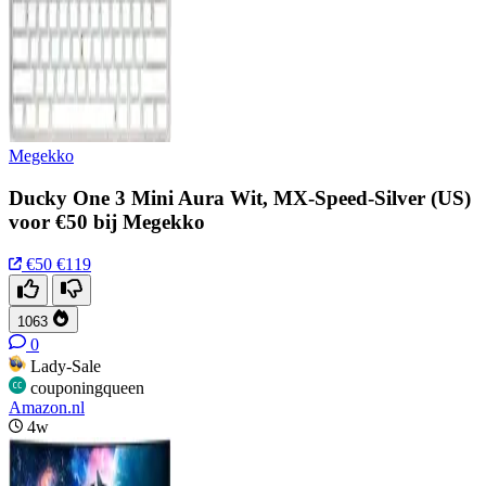
Megekko
Ducky One 3 Mini Aura Wit, MX-Speed-Silver (US)
voor €50 bij Megekko
€50
€119
1063
0
Lady-Sale
couponingqueen
Amazon.nl
4w