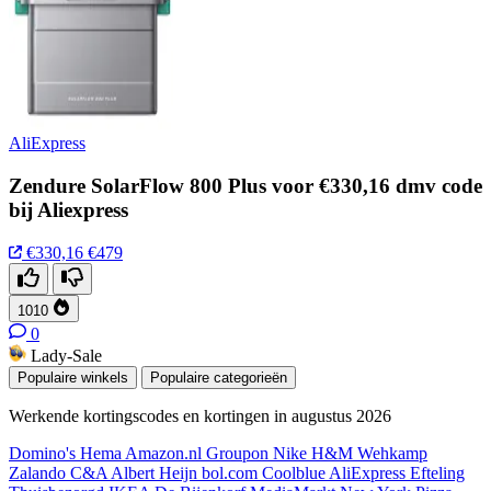
AliExpress
Zendure SolarFlow 800 Plus voor €330,16 dmv code
bij Aliexpress
€330,16
€479
1010
0
Lady-Sale
Populaire winkels
Populaire categorieën
Werkende kortingscodes en kortingen in augustus 2026
Domino's
Hema
Amazon.nl
Groupon
Nike
H&M
Wehkamp
Zalando
C&A
Albert Heijn
bol.com
Coolblue
AliExpress
Efteling