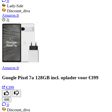
0
Lady-Sale
Discount_diva
Amazon.fr
2j
Amazon.fr
Google Pixel 7a 128GB incl. oplader voor €399
€399
446
0
Discount_diva