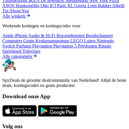
Thuisbezorgd
IKEA
De Bijenkorf
MediaMarkt
New York Pizza
ASOS
Hunkemöller
Otto
ICI Paris XL
Greetz
Leen Bakker
Albelli
Tui
About You
Alle winkels
Werkende kortingen en kortingscodes voor
Apple iPhone
Audio & Hi-Fi
Bezorgdiensten
Boodschappen
Computers
Gratis
Keukenapparatuur
LEGO
Luiers
Nintendo
Switch
Parfums
Playstation
Playstation 5
Prijsfouten
Rituals
Speelgoed
Televisies
Alle categorieën
SpyDeals de grootste dealcommunity van Nederland! Altijd de beste
deals, kortingscodes en gratis producten
Download onze App
Volg ons