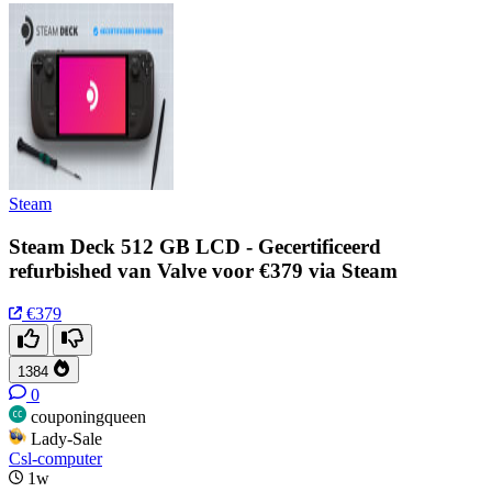
Steam
Steam Deck 512 GB LCD - Gecertificeerd
refurbished van Valve voor €379 via Steam
€379
1384
0
couponingqueen
Lady-Sale
Csl-computer
1w