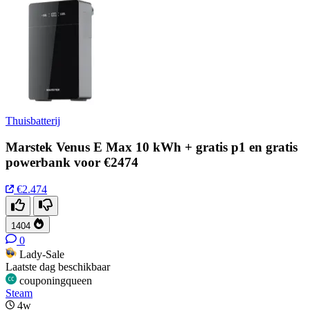
Thuisbatterij
Marstek Venus E Max 10 kWh + gratis p1 en gratis
powerbank voor €2474
€2.474
1404
0
Lady-Sale
Laatste dag beschikbaar
couponingqueen
Steam
4w