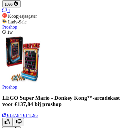
1096
1
Koopjesjaagster
Lady-Sale
Proshop
1w
Proshop
LEGO Super Mario - Donkey Kong™-arcadekast
voor €137,84 bij proshop
€137,84
€141,95