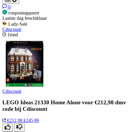
995
0
couponingqueen
Laatste dag beschikbaar
Lady-Sale
Cdiscount
1mnd
Cdiscount
LEGO Ideas 21330 Home Alone voor €212,98 dmv
code bij Cdiscount
€212,98
€245,99