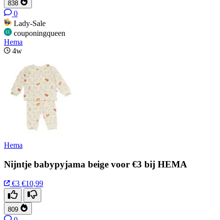
838
0
Lady-Sale
couponingqueen
Hema
4w
Hema
Nijntje babypyjama beige voor €3 bij HEMA
€3
€10,99
809
0