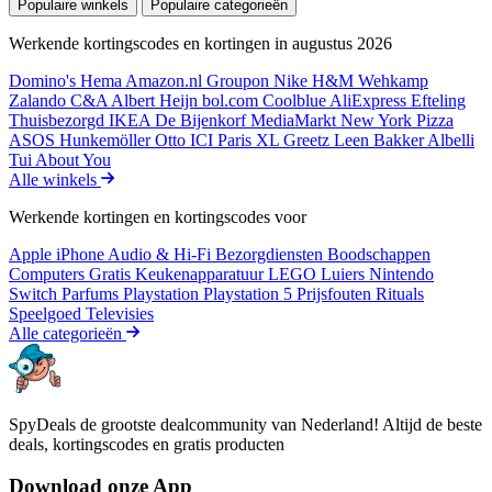
Populaire winkels
Populaire categorieën
Werkende kortingscodes en kortingen in augustus 2026
Domino's
Hema
Amazon.nl
Groupon
Nike
H&M
Wehkamp
Zalando
C&A
Albert Heijn
bol.com
Coolblue
AliExpress
Efteling
Thuisbezorgd
IKEA
De Bijenkorf
MediaMarkt
New York Pizza
ASOS
Hunkemöller
Otto
ICI Paris XL
Greetz
Leen Bakker
Albelli
Tui
About You
Alle winkels
Werkende kortingen en kortingscodes voor
Apple iPhone
Audio & Hi-Fi
Bezorgdiensten
Boodschappen
Computers
Gratis
Keukenapparatuur
LEGO
Luiers
Nintendo
Switch
Parfums
Playstation
Playstation 5
Prijsfouten
Rituals
Speelgoed
Televisies
Alle categorieën
SpyDeals de grootste dealcommunity van Nederland! Altijd de beste
deals, kortingscodes en gratis producten
Download onze App