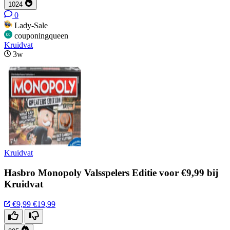
1024
0
Lady-Sale
couponingqueen
Kruidvat
3w
Kruidvat
Hasbro Monopoly Valsspelers Editie voor €9,99 bij
Kruidvat
€9,99
€19,99