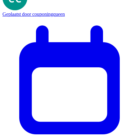
Geplaatst door
couponingqueen