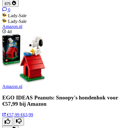
875
0
Lady-Sale
Lady-Sale
Amazon.nl
4d
Amazon.nl
EGO IDEAS Peanuts: Snoopy's hondenhok voor
€57,99 bij Amazon
€57,99
€63,99