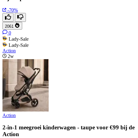
-70%
2061
0
Lady-Sale
Lady-Sale
Action
2w
Action
2-in-1 meegroei kinderwagen - taupe voor €99 bij de
Action