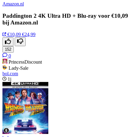
Amazon.nl
Paddington 2 4K Ultra HD + Blu-ray voor €10,09
bij Amazon.nl
€10,09
€24,99
152
0
PrincessDiscount
Lady-Sale
bol.com
1j