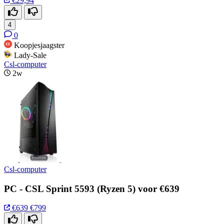
€29,94
4
0
Koopjesjaagster
Lady-Sale
Csl-computer
2w
Csl-computer
PC - CSL Sprint 5593 (Ryzen 5) voor €639
€639
€799