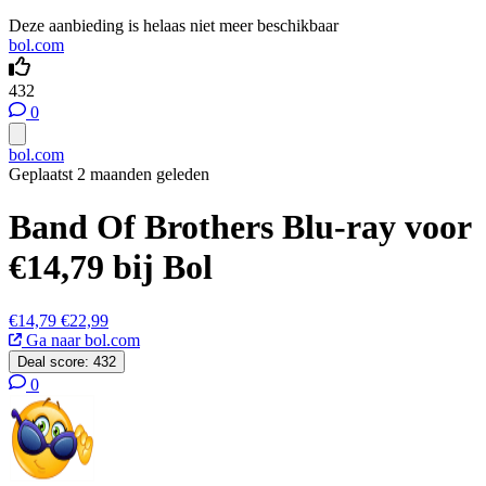
Deze aanbieding is helaas niet meer beschikbaar
bol.com
432
0
bol.com
Geplaatst 2 maanden geleden
Band Of Brothers Blu-ray voor
€14,79 bij Bol
€14,79
€22,99
Ga naar bol.com
Deal score:
432
0