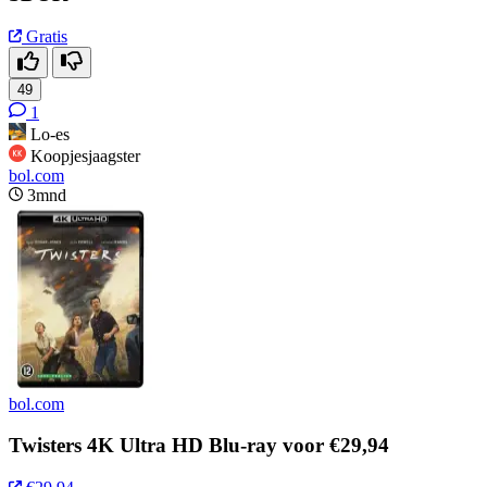
Gratis
49
1
Lo-es
Koopjesjaagster
bol.com
3mnd
bol.com
Twisters 4K Ultra HD Blu-ray voor €29,94