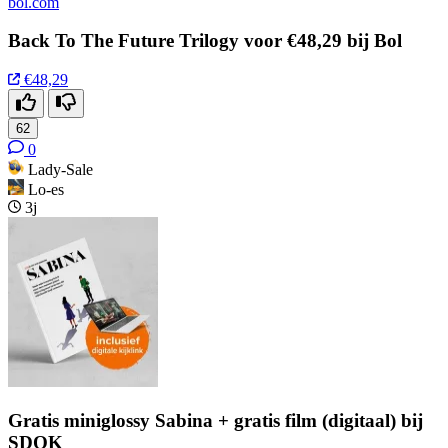
bol.com
Back To The Future Trilogy voor €48,29 bij Bol
€48,29
62
0
Lady-Sale
Lo-es
3j
Gratis miniglossy Sabina + gratis film (digitaal) bij
SDOK