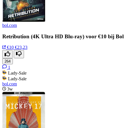
bol.com
Retribution (4K Ultra HD Blu-ray) voor €10 bij Bol
€10
€23,23
264
1
Lady-Sale
Lady-Sale
bol.com
3w