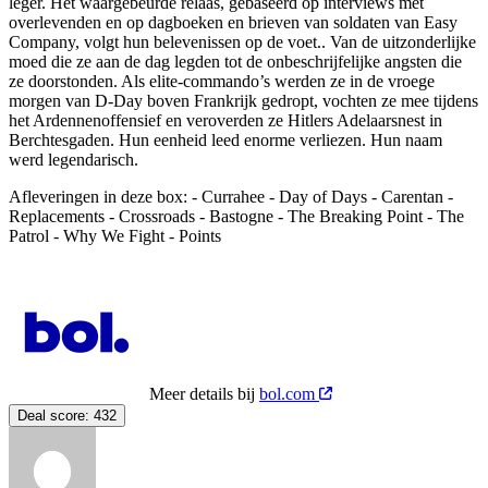
leger. Het waargebeurde relaas, gebaseerd op interviews met
overlevenden en op dagboeken en brieven van soldaten van Easy
Company, volgt hun belevenissen op de voet.. Van de uitzonderlijke
moed die ze aan de dag legden tot de onbeschrijfelijke angsten die
ze doorstonden. Als elite-commando’s werden ze in de vroege
morgen van D-Day boven Frankrijk gedropt, vochten ze mee tijdens
het Ardennenoffensief en veroverden ze Hitlers Adelaarsnest in
Berchtesgaden. Hun eenheid leed enorme verliezen. Hun naam
werd legendarisch.
Afleveringen in deze box: - Currahee - Day of Days - Carentan -
Replacements - Crossroads - Bastogne - The Breaking Point - The
Patrol - Why We Fight - Points
Meer details bij
bol.com
Deal score:
432