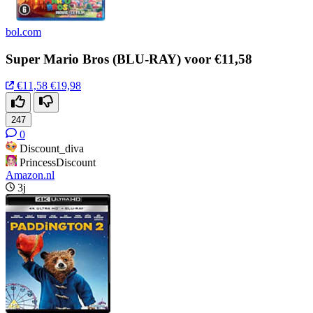
bol.com
Super Mario Bros (BLU-RAY) voor €11,58
€11,58
€19,98
247
0
Discount_diva
PrincessDiscount
Amazon.nl
3j