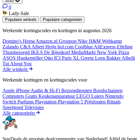
1010
0
Lady-Sale
Populaire winkels
Populaire categorieën
Werkende kortingscodes en kortingen in augustus 2026
Domino's
Hema
Amazon.nl
Groupon
Nike
H&M
Wehkamp
Zalando
C&A
Albert Heijn
bol.com
Coolblue
AliExpress
Efteling
Thuisbezorgd
IKEA
De Bijenkorf
MediaMarkt
New York Pizza
ASOS
Hunkemöller
Otto
ICI Paris XL
Greetz
Leen Bakker
Albelli
Tui
About You
Alle winkels
Werkende kortingen en kortingscodes voor
Apple iPhone
Audio & Hi-Fi
Bezorgdiensten
Boodschappen
Computers
Gratis
Keukenapparatuur
LEGO
Luiers
Nintendo
Switch
Parfums
Playstation
Playstation 5
Prijsfouten
Rituals
Speelgoed
Televisies
Alle categorieën
SpyDeals de grootste dealcommunity van Nederland! Altijd de beste