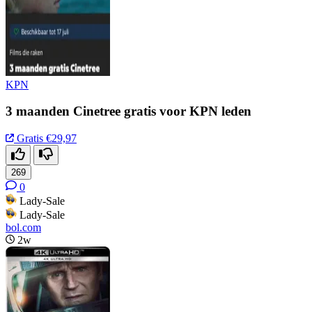
KPN
3 maanden Cinetree gratis voor KPN leden
Gratis
€29,97
269
0
Lady-Sale
Lady-Sale
bol.com
2w