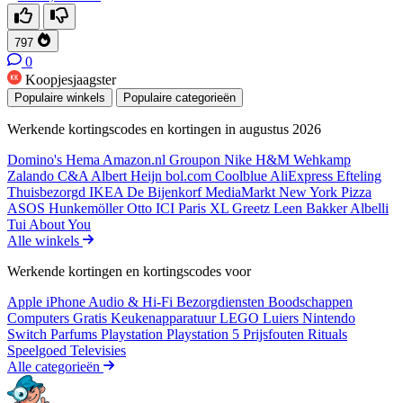
797
0
Koopjesjaagster
Populaire winkels
Populaire categorieën
Werkende kortingscodes en kortingen in augustus 2026
Domino's
Hema
Amazon.nl
Groupon
Nike
H&M
Wehkamp
Zalando
C&A
Albert Heijn
bol.com
Coolblue
AliExpress
Efteling
Thuisbezorgd
IKEA
De Bijenkorf
MediaMarkt
New York Pizza
ASOS
Hunkemöller
Otto
ICI Paris XL
Greetz
Leen Bakker
Albelli
Tui
About You
Alle winkels
Werkende kortingen en kortingscodes voor
Apple iPhone
Audio & Hi-Fi
Bezorgdiensten
Boodschappen
Computers
Gratis
Keukenapparatuur
LEGO
Luiers
Nintendo
Switch
Parfums
Playstation
Playstation 5
Prijsfouten
Rituals
Speelgoed
Televisies
Alle categorieën