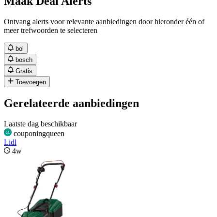
Maak Deal Alerts
Ontvang alerts voor relevante aanbiedingen door hieronder één of
meer trefwoorden te selecteren
bol
bosch
Gratis
Toevoegen
Gerelateerde aanbiedingen
Laatste dag beschikbaar
couponingqueen
Lidl
4w