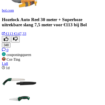
bol.com
Hozelock Auto Reel 30 meter + Superhoze
uitrekbare slang 7,5 meter voor €113 bij Bol
€113
€147,33
348
0
couponingqueen
Cor-Ting
Lidl
1d