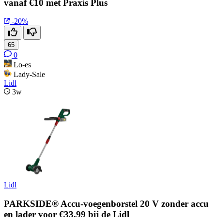
vanaf €10 met Praxis Plus
-20%
65
0
Lo-es
Lady-Sale
Lidl
3w
Lidl
PARKSIDE® Accu-voegenborstel 20 V zonder accu
en lader voor €33,99 bij de Lidl