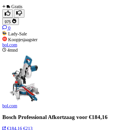
Gratis
975
0
Lady-Sale
Koopjesjaagster
bol.com
4mnd
bol.com
Bosch Professional Afkortzaag voor €184,16
€184,16
€213