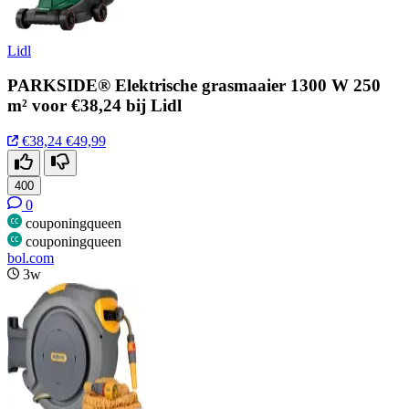
Lidl
PARKSIDE® Elektrische grasmaaier 1300 W 250
m² voor €38,24 bij Lidl
€38,24
€49,99
400
0
couponingqueen
couponingqueen
bol.com
3w