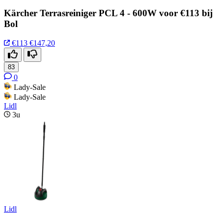
Kärcher Terrasreiniger PCL 4 - 600W voor €113 bij
Bol
€113
€147,20
83
0
Lady-Sale
Lady-Sale
Lidl
3u
Lidl