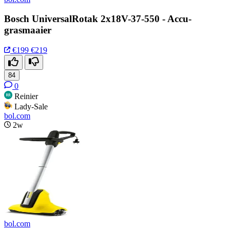
Bosch UniversalRotak 2x18V-37-550 - Accu-
grasmaaier
€199
€219
84
0
Reinier
Lady-Sale
bol.com
2w
bol.com