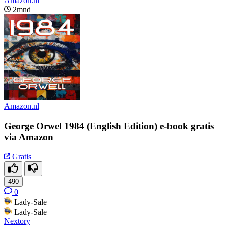
Amazon.nl
2mnd
Amazon.nl
George Orwel 1984 (English Edition) e-book gratis
via Amazon
Gratis
490
0
Lady-Sale
Lady-Sale
Nextory