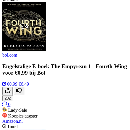
bol.com
Engelstalige E-boek The Empyrean 1 - Fourth Wing
voor €0,99 bij Bol
€0,99
€6,49
202
0
Lady-Sale
Koopjesjaagster
Amazon.nl
1mnd