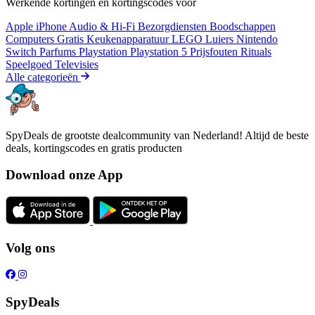
Werkende kortingen en kortingscodes voor
Apple iPhone
Audio & Hi-Fi
Bezorgdiensten
Boodschappen
Computers
Gratis
Keukenapparatuur
LEGO
Luiers
Nintendo
Switch
Parfums
Playstation
Playstation 5
Prijsfouten
Rituals
Speelgoed
Televisies
Alle categorieën
SpyDeals de grootste dealcommunity van Nederland! Altijd de beste
deals, kortingscodes en gratis producten
Download onze App
Volg ons
SpyDeals