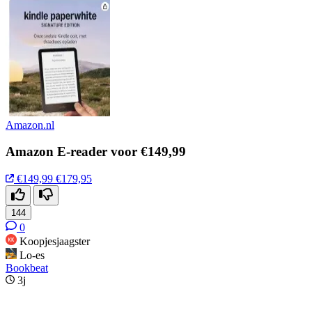
Amazon.nl
Amazon E-reader voor €149,99
€149,99
€179,95
144
0
Koopjesjaagster
Lo-es
Bookbeat
3j