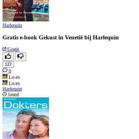
Harlequin
Gratis e-book Gekust in Venetië bij Harlequin
Gratis
127
0
Lo-es
Lo-es
Harlequin
1mnd