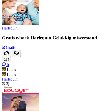
Harlequin
Gratis e-boek Harlequin Gelukkig misverstand
Gratis
134
0
Lo-es
Lo-es
Harlequin
3j