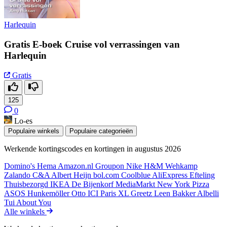
Harlequin
Gratis E-boek Cruise vol verrassingen van
Harlequin
Gratis
125
0
Lo-es
Populaire winkels
Populaire categorieën
Werkende kortingscodes en kortingen in augustus 2026
Domino's
Hema
Amazon.nl
Groupon
Nike
H&M
Wehkamp
Zalando
C&A
Albert Heijn
bol.com
Coolblue
AliExpress
Efteling
Thuisbezorgd
IKEA
De Bijenkorf
MediaMarkt
New York Pizza
ASOS
Hunkemöller
Otto
ICI Paris XL
Greetz
Leen Bakker
Albelli
Tui
About You
Alle winkels