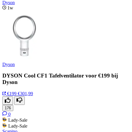
Dyson
1w
Dyson
DYSON Cool CF1 Tafelventilator voor €199 bij
Dyson
€199
€301,99
176
0
Lady-Sale
Lady-Sale
Scapino