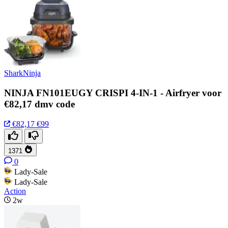
SharkNinja
NINJA FN101EUGY CRISPI 4-IN-1 - Airfryer voor
€82,17 dmv code
€82,17
€99
1371
0
Lady-Sale
Lady-Sale
Action
2w