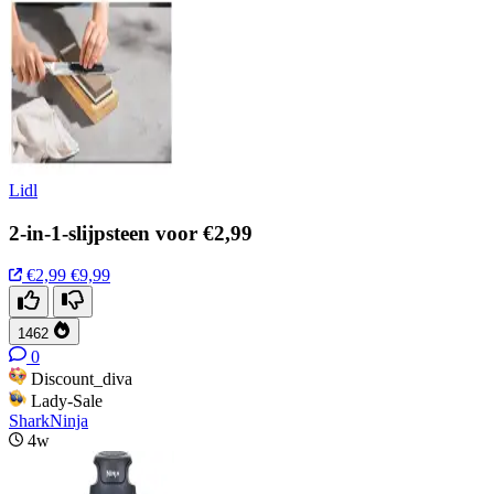
Lidl
2-in-1-slijpsteen voor €2,99
€2,99
€9,99
1462
0
Discount_diva
Lady-Sale
SharkNinja
4w