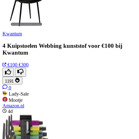
Kwantum
4 Kuipstoelen Webbing kunststof voor €100 bij
Kwantum
€100
€300
1191
0
Lady-Sale
Mootje
Amazon.nl
4d