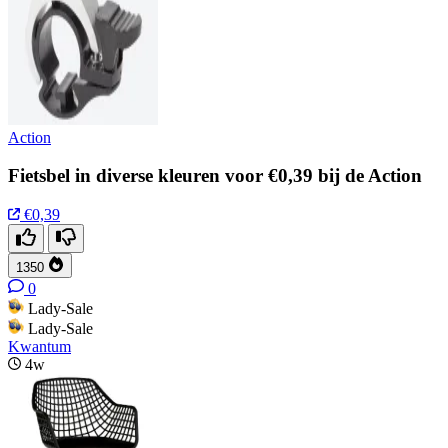
Action
Fietsbel in diverse kleuren voor €0,39 bij de Action
€0,39
1350
0
Lady-Sale
Lady-Sale
Kwantum
4w