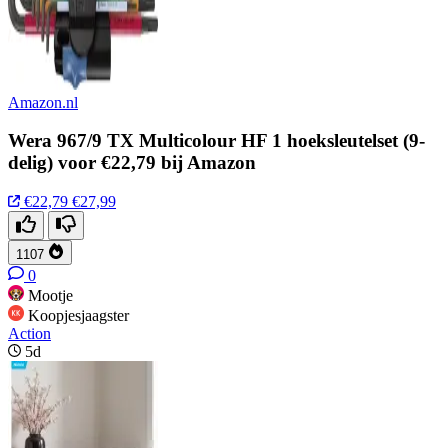
Amazon.nl
Wera 967/9 TX Multicolour HF 1 hoeksleutelset (9-
delig) voor €22,79 bij Amazon
€22,79
€27,99
1107
0
Mootje
Koopjesjaagster
Action
5d