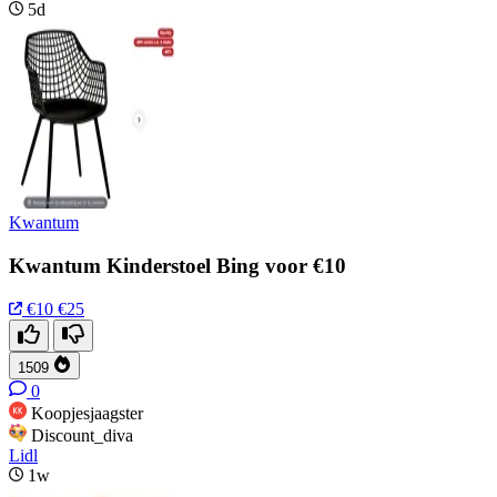
5d
Kwantum
Kwantum Kinderstoel Bing voor €10
€10
€25
1509
0
Koopjesjaagster
Discount_diva
Lidl
1w