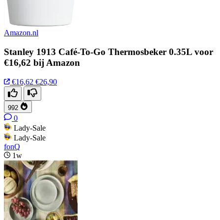
Amazon.nl
Stanley 1913 Café-To-Go Thermosbeker 0.35L voor
€16,62 bij Amazon
€16,62
€26,90
992
0
Lady-Sale
Lady-Sale
fonQ
1w