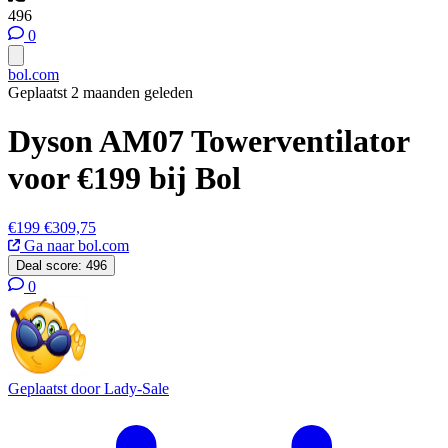
496
0
bol.com
Geplaatst 2 maanden geleden
Dyson AM07 Towerventilator
voor €199 bij Bol
€199
€309,75
Ga naar bol.com
Deal score:
496
0
Geplaatst door
Lady-Sale