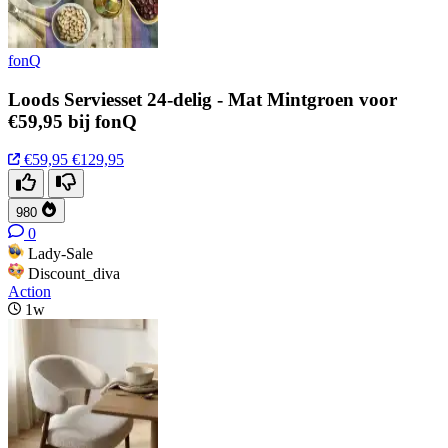
fonQ
Loods Serviesset 24-delig - Mat Mintgroen voor
€59,95 bij fonQ
€59,95
€129,95
980
0
Lady-Sale
Discount_diva
Action
1w