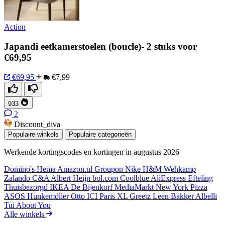
Action
Japandi eetkamerstoelen (boucle)- 2 stuks voor
€69,95
€69,95
€7,99
933
2
Discount_diva
Populaire winkels
Populaire categorieën
Werkende kortingscodes en kortingen in augustus 2026
Domino's
Hema
Amazon.nl
Groupon
Nike
H&M
Wehkamp
Zalando
C&A
Albert Heijn
bol.com
Coolblue
AliExpress
Efteling
Thuisbezorgd
IKEA
De Bijenkorf
MediaMarkt
New York Pizza
ASOS
Hunkemöller
Otto
ICI Paris XL
Greetz
Leen Bakker
Albelli
Tui
About You
Alle winkels