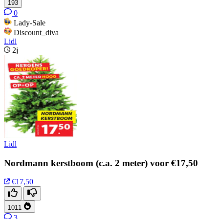
193
0
Lady-Sale
Discount_diva
Lidl
2j
Lidl
Nordmann kerstboom (c.a. 2 meter) voor €17,50
€17,50
1011
3