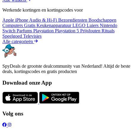
Werkende kortingen en kortingscodes voor
Apple iPhone
Audio & Hi-Fi
Bezorgdiensten
Boodschappen
Computers
Gratis
Keukenapparatuur
LEGO
Luiers
Nintendo
Switch
Parfums
Playstation
Playstation 5
Prijsfouten
Rituals
Speelgoed
Televisies
Alle categorieën
SpyDeals de grootste dealcommunity van Nederland! Altijd de beste
deals, kortingscodes en gratis producten
Download onze App
Volg ons