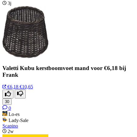
3j
Valetti Kubu kerstboomvoet mand voor €6,18 bij
Frank
€6,18
€10,65
30
0
Lo-es
Lady-Sale
Scapino
2w