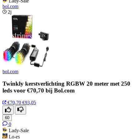
Lady-Sale
bol.com
2j
bol.com
Twinkly kerstverlichting RGBW 20 meter met 250
leds voor €70,70 bij Bol.com
€70,70
€93,05
60
0
Lady-Sale
Lo-es