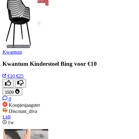
Kwantum
Kwantum Kinderstoel Bing voor €10
€10
€25
1509
0
Koopjesjaagster
Discount_diva
Lidl
1w