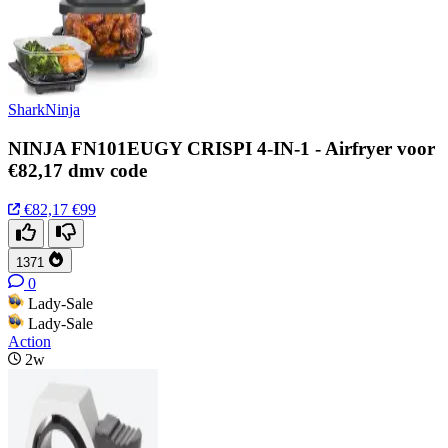
SharkNinja
NINJA FN101EUGY CRISPI 4-IN-1 - Airfryer voor
€82,17 dmv code
€82,17
€99
1371
0
Lady-Sale
Lady-Sale
Action
2w