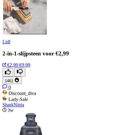
Lidl
2-in-1-slijpsteen voor €2,99
€2,99
€9,99
1461
0
Discount_diva
Lady-Sale
SharkNinja
3w