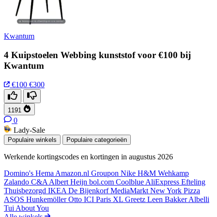
Kwantum
4 Kuipstoelen Webbing kunststof voor €100 bij
Kwantum
€100
€300
1191
0
Lady-Sale
Populaire winkels
Populaire categorieën
Werkende kortingscodes en kortingen in augustus 2026
Domino's
Hema
Amazon.nl
Groupon
Nike
H&M
Wehkamp
Zalando
C&A
Albert Heijn
bol.com
Coolblue
AliExpress
Efteling
Thuisbezorgd
IKEA
De Bijenkorf
MediaMarkt
New York Pizza
ASOS
Hunkemöller
Otto
ICI Paris XL
Greetz
Leen Bakker
Albelli
Tui
About You
Alle winkels