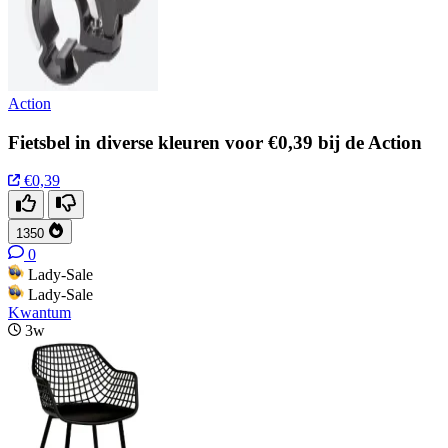
Action
Fietsbel in diverse kleuren voor €0,39 bij de Action
€0,39
1350
0
Lady-Sale
Lady-Sale
Kwantum
3w