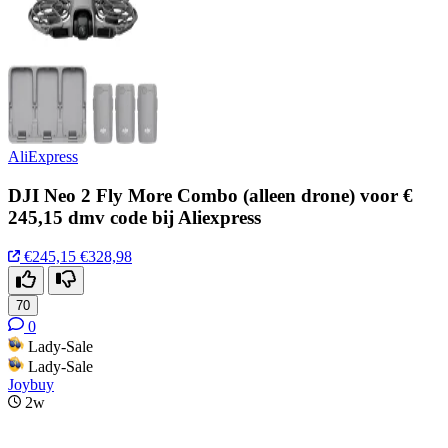
AliExpress
DJI Neo 2 Fly More Combo (alleen drone) voor €
245,15 dmv code bij Aliexpress
€245,15
€328,98
70
0
Lady-Sale
Lady-Sale
Joybuy
2w