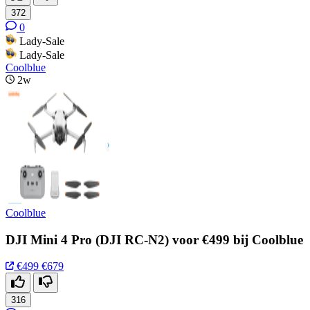
372
0
Lady-Sale
Lady-Sale
Coolblue
2w
Coolblue
DJI Mini 4 Pro (DJI RC-N2) voor €499 bij Coolblue
€499
€679
316