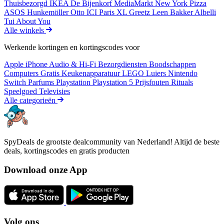
Thuisbezorgd
IKEA
De Bijenkorf
MediaMarkt
New York Pizza
ASOS
Hunkemöller
Otto
ICI Paris XL
Greetz
Leen Bakker
Albelli
Tui
About You
Alle winkels
Werkende kortingen en kortingscodes voor
Apple iPhone
Audio & Hi-Fi
Bezorgdiensten
Boodschappen
Computers
Gratis
Keukenapparatuur
LEGO
Luiers
Nintendo
Switch
Parfums
Playstation
Playstation 5
Prijsfouten
Rituals
Speelgoed
Televisies
Alle categorieën
SpyDeals de grootste dealcommunity van Nederland! Altijd de beste
deals, kortingscodes en gratis producten
Download onze App
Volg ons