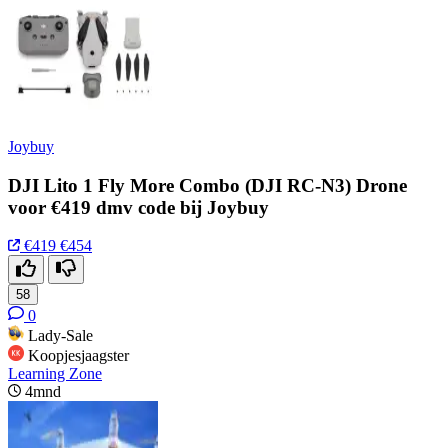
Joybuy
DJI Lito 1 Fly More Combo (DJI RC-N3) Drone
voor €419 dmv code bij Joybuy
€419
€454
58
0
Lady-Sale
Koopjesjaagster
Learning Zone
4mnd