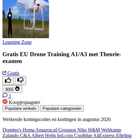
Learning Zone
Gratis EU Drone Training A1/A3 met Theorie-
examen
Gratis
3055
1
Koopjesjaagster
Populaire winkels
Populaire categorieën
Werkende kortingscodes en kortingen in augustus 2026
Domino's
Hema
Amazon.nl
Groupon
Nike
H&M
Wehkamp
Zalando
C&A
Albert Heijn
bol.com
Coolblue
AliExpress
Efteling