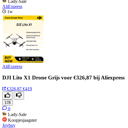
Lady-Sale
AliExpress
1w
AliExpress
DJI Lito X1 Drone Grijs voor €326,87 bij Aliexpress
€326,87
€419
178
0
Lady-Sale
Koopjesjaagster
Joybuy