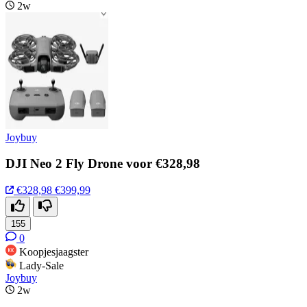
2w
Joybuy
DJI Neo 2 Fly Drone voor €328,98
€328,98
€399,99
155
0
Koopjesjaagster
Lady-Sale
Joybuy
2w