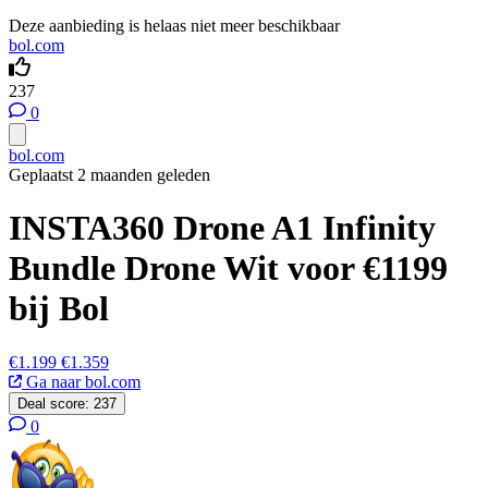
Deze aanbieding is helaas niet meer beschikbaar
bol.com
237
0
bol.com
Geplaatst 2 maanden geleden
INSTA360 Drone A1 Infinity
Bundle Drone Wit voor €1199
bij Bol
€1.199
€1.359
Ga naar bol.com
Deal score:
237
0