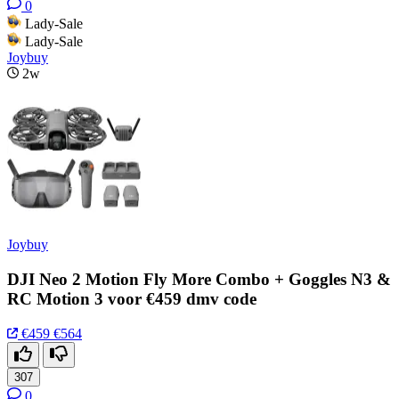
0
Lady-Sale
Lady-Sale
Joybuy
2w
Joybuy
DJI Neo 2 Motion Fly More Combo + Goggles N3 &
RC Motion 3 voor €459 dmv code
€459
€564
307
0