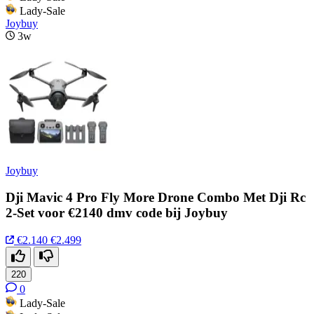
Lady-Sale
Joybuy
3w
Joybuy
Dji Mavic 4 Pro Fly More Drone Combo Met Dji Rc
2-Set voor €2140 dmv code bij Joybuy
€2.140
€2.499
220
0
Lady-Sale