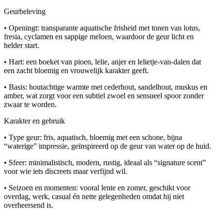
Geurbeleving
• Openingt: transparante aquatische frisheid met tonen van lotus,
fresia, cyclamen en sappige meloen, waardoor de geur licht en
helder start.
• Hart: een boeket van pioen, lelie, anjer en lelietje‑van‑dalen dat
een zacht bloemig en vrouwelijk karakter geeft.
• Basis: houtachtige warmte met cederhout, sandelhout, muskus en
amber, wat zorgt voor een subtiel zwoel en sensueel spoor zonder
zwaar te worden.
Karakter en gebruik
• Type geur: fris, aquatisch, bloemig met een schone, bijna
“waterige” impressie, geïnspireerd op de geur van water op de huid.
• Sfeer: minimalistisch, modern, rustig, ideaal als “signature scent”
voor wie iets discreets maar verfijnd wil.
• Seizoen en momenten: vooral lente en zomer, geschikt voor
overdag, werk, casual én nette gelegenheden omdat hij niet
overheersend is.