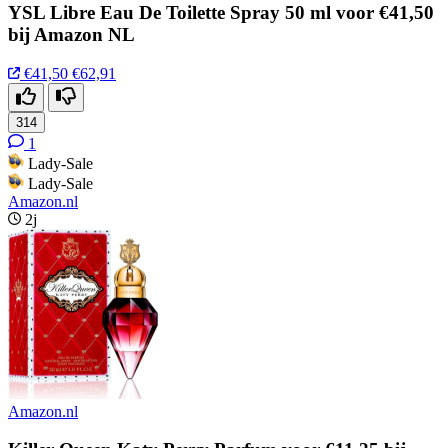
YSL Libre Eau De Toilette Spray 50 ml voor €41,50
bij Amazon NL
€41,50
€62,91
314
1
Lady-Sale
Lady-Sale
Amazon.nl
2j
Amazon.nl