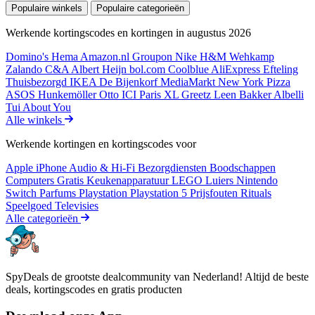
Populaire winkels
Populaire categorieën
Werkende kortingscodes en kortingen in augustus 2026
Domino's
Hema
Amazon.nl
Groupon
Nike
H&M
Wehkamp
Zalando
C&A
Albert Heijn
bol.com
Coolblue
AliExpress
Efteling
Thuisbezorgd
IKEA
De Bijenkorf
MediaMarkt
New York Pizza
ASOS
Hunkemöller
Otto
ICI Paris XL
Greetz
Leen Bakker
Albelli
Tui
About You
Alle winkels
Werkende kortingen en kortingscodes voor
Apple iPhone
Audio & Hi-Fi
Bezorgdiensten
Boodschappen
Computers
Gratis
Keukenapparatuur
LEGO
Luiers
Nintendo
Switch
Parfums
Playstation
Playstation 5
Prijsfouten
Rituals
Speelgoed
Televisies
Alle categorieën
SpyDeals de grootste dealcommunity van Nederland! Altijd de beste
deals, kortingscodes en gratis producten