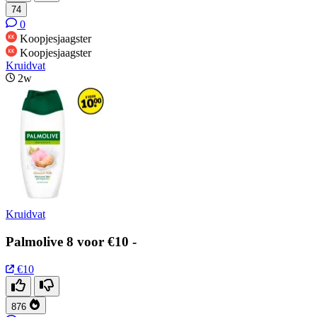
74
0
Koopjesjaagster
Koopjesjaagster
Kruidvat
2w
Kruidvat
Palmolive 8 voor €10 -
€10
876