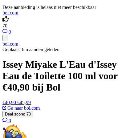
Deze aanbieding is helaas niet meer beschikbaar
bol.com
70
0
bol.com
Geplaatst 6 maanden geleden
Issey Miyake L'Eau d'Issey
Eau de Toilette 100 ml voor
€40,90 bij Bol
€40,90
€45,99
Ga naar bol.com
Deal score:
70
0