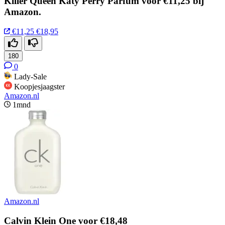
Killer Queen Katy Perry Parfum voor €11,25 bij
Amazon.
€11,25
€18,95
180
0
Lady-Sale
Koopjesjaagster
Amazon.nl
1mnd
Amazon.nl
Calvin Klein One voor €18,48