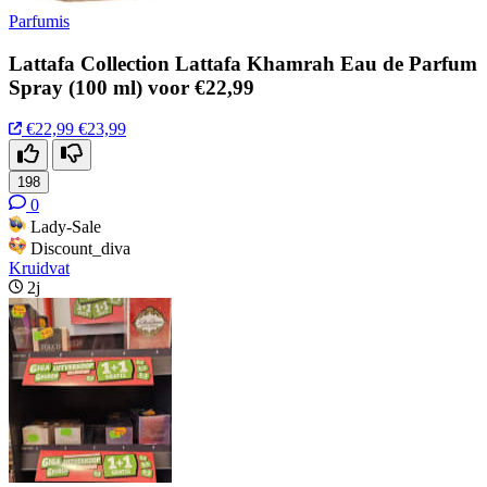
Parfumis
Lattafa Collection Lattafa Khamrah Eau de Parfum
Spray (100 ml) voor €22,99
€22,99
€23,99
198
0
Lady-Sale
Discount_diva
Kruidvat
2j