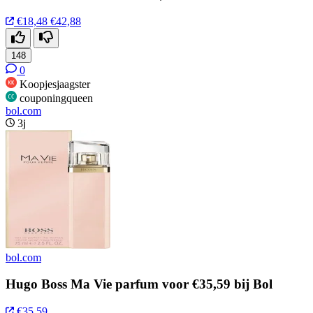
€18,48
€42,88
148
0
Koopjesjaagster
couponingqueen
bol.com
3j
bol.com
Hugo Boss Ma Vie parfum voor €35,59 bij Bol
€35,59