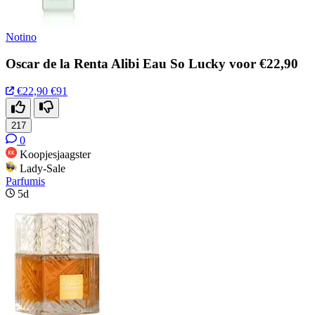
Notino
Oscar de la Renta Alibi Eau So Lucky voor €22,90
€22,90
€91
217
0
Koopjesjaagster
Lady-Sale
Parfumis
5d