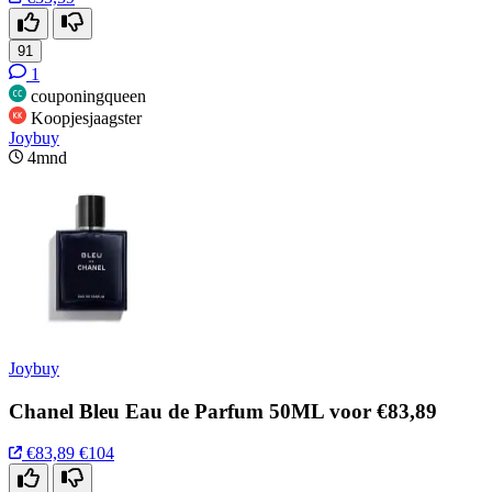
91
1
couponingqueen
Koopjesjaagster
Joybuy
4mnd
Joybuy
Chanel Bleu Eau de Parfum 50ML voor €83,89
€83,89
€104