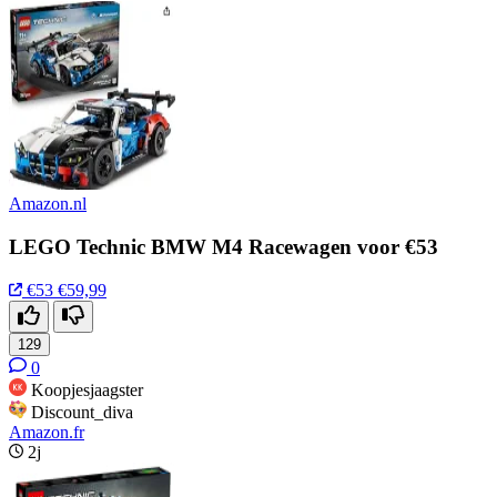
Amazon.nl
LEGO Technic BMW M4 Racewagen voor €53
€53
€59,99
129
0
Koopjesjaagster
Discount_diva
Amazon.fr
2j