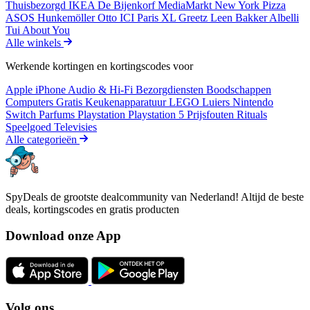
Thuisbezorgd
IKEA
De Bijenkorf
MediaMarkt
New York Pizza
ASOS
Hunkemöller
Otto
ICI Paris XL
Greetz
Leen Bakker
Albelli
Tui
About You
Alle winkels
Werkende kortingen en kortingscodes voor
Apple iPhone
Audio & Hi-Fi
Bezorgdiensten
Boodschappen
Computers
Gratis
Keukenapparatuur
LEGO
Luiers
Nintendo
Switch
Parfums
Playstation
Playstation 5
Prijsfouten
Rituals
Speelgoed
Televisies
Alle categorieën
SpyDeals de grootste dealcommunity van Nederland! Altijd de beste
deals, kortingscodes en gratis producten
Download onze App
Volg ons