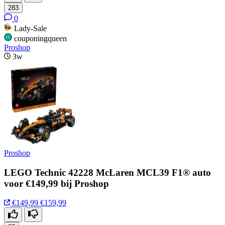
283
0
Lady-Sale
couponingqueen
Proshop
3w
Proshop
LEGO Technic 42228 McLaren MCL39 F1® auto
voor €149,99 bij Proshop
€149,99
€159,99