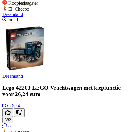
Koopjesjaagster
El_Cheapo
Dreamland
9mnd
Dreamland
Lego 42203 LEGO Vrachtwagen met kiepfunctie
voor 26,24 euro
€26,24
382
0