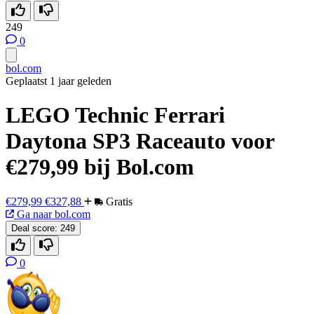
249
0
bol.com
Geplaatst 1 jaar geleden
LEGO Technic Ferrari
Daytona SP3 Raceauto voor
€279,99 bij Bol.com
€279,99
€327,88
Gratis
Ga naar bol.com
Deal score:
249
0