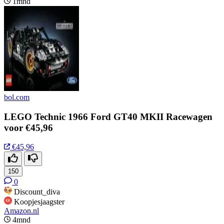
1mnd
bol.com
LEGO Technic 1966 Ford GT40 MKII Racewagen
voor €45,96
€45,96
150
0
Discount_diva
Koopjesjaagster
Amazon.nl
4mnd