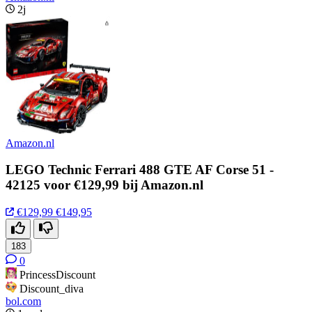
2j
Amazon.nl
LEGO Technic Ferrari 488 GTE AF Corse 51 -
42125 voor €129,99 bij Amazon.nl
€129,99
€149,95
183
0
PrincessDiscount
Discount_diva
bol.com