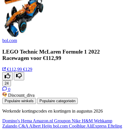
bol.com
LEGO Technic McLaren Formule 1 2022
Racewagen voor €112,99
€112,99
€129
24
0
Discount_diva
Populaire winkels
Populaire categorieën
Werkende kortingscodes en kortingen in augustus 2026
Domino's
Hema
Amazon.nl
Groupon
Nike
H&M
Wehkamp
Zalando
C&A
Albert Heijn
bol.com
Coolblue
AliExpress
Efteling