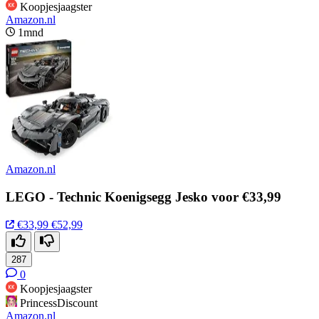
Koopjesjaagster
Amazon.nl
1mnd
Amazon.nl
LEGO - Technic Koenigsegg Jesko voor €33,99
€33,99
€52,99
287
0
Koopjesjaagster
PrincessDiscount
Amazon.nl