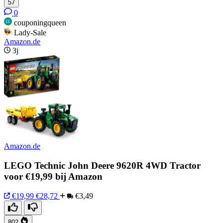
57
0
couponingqueen
Lady-Sale
Amazon.de
3j
Amazon.de
LEGO Technic John Deere 9620R 4WD Tractor
voor €19,99 bij Amazon
€19,99
€28,72
€3,49
802